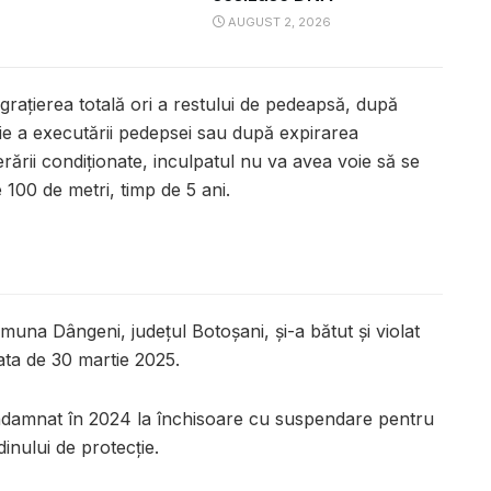
AUGUST 2, 2026
aţierea totală ori a restului de pedeapsă, după
ţie a executării pedepsei sau după expirarea
ării condiţionate, inculpatul nu va avea voie să se
 100 de metri, timp de 5 ani.
omuna Dângeni, județul Botoșani, și-a bătut și violat
ata de 30 martie 2025.
 condamnat în 2024 la închisoare cu suspendare pentru
dinului de protecție.