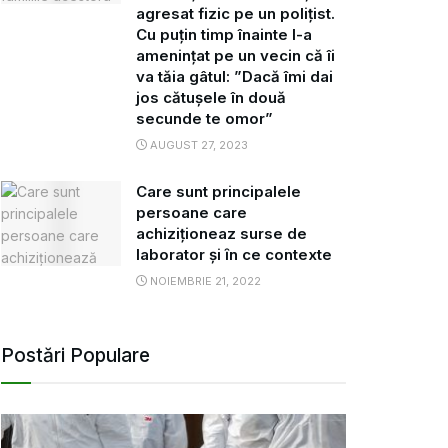
agresat fizic pe un polițist.
Cu puțin timp înainte l-a
amenințat pe un vecin că îi
va tăia gâtul: ”Dacă îmi dai
jos cătușele în două
secunde te omor”
AUGUST 27, 2023
Care sunt principalele
persoane care
achiziționeazӑ surse de
laborator și ȋn ce contexte
NOIEMBRIE 21, 2022
Postări Populare