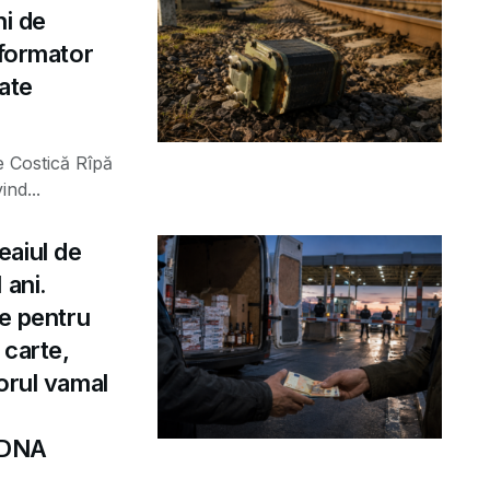
ni de
sformator
rate
e Costică Rîpă
ind...
eaiul de
 ani.
le pentru
 carte,
orul vamal
e DNA