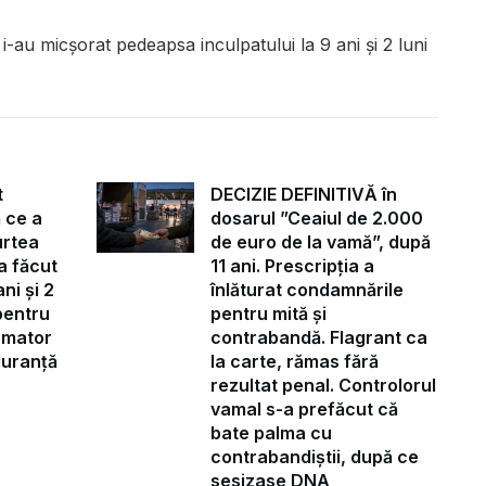
i-au micșorat pedeapsa inculpatului la 9 ani și 2 luni
t
DECIZIE DEFINITIVĂ în
 ce a
dosarul ”Ceaiul de 2.000
urtea
de euro de la vamă”, după
a făcut
11 ani. Prescripția a
ni și 2
înlăturat condamnările
pentru
pentru mită și
ormator
contrabandă. Flagrant ca
iguranță
la carte, rămas fără
rezultat penal. Controlorul
vamal s-a prefăcut că
bate palma cu
contrabandiștii, după ce
sesizase DNA