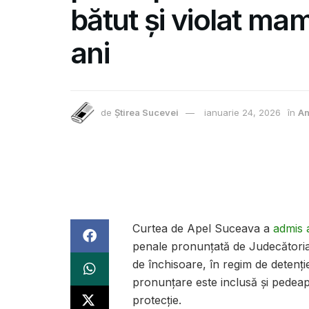
bătut și violat ma
ani
de
Știrea Sucevei
ianuarie 24, 2026
în
An
Curtea de Apel Suceava a
admis 
penale pronunţată de Judecătoria 
de închisoare, în regim de detenție
pronunțare este inclusă și pedeap
protecție.