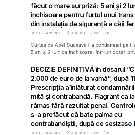
făcut o mare surpriză: 5 ani și 2 lu
închisoare pentru furtul unui tran
din instalația de siguranță a căii fe
DE
ȘTIREA SUCEVEI
AUGUST 3, 2026
0
Curtea de Apel Suceava l-a condamnat pe Ili
5 ani și 2 luni de închisoare, într-un dosar priv
DECIZIE DEFINITIVĂ în dosarul ”C
2.000 de euro de la vamă”, după 11
Prescripția a înlăturat condamnări
mită și contrabandă. Flagrant ca la
rămas fără rezultat penal. Control
s-a prefăcut că bate palma cu
contrabandiștii, după ce sesizas
DE
ȘTIREA SUCEVEI
AUGUST 2, 2026
0