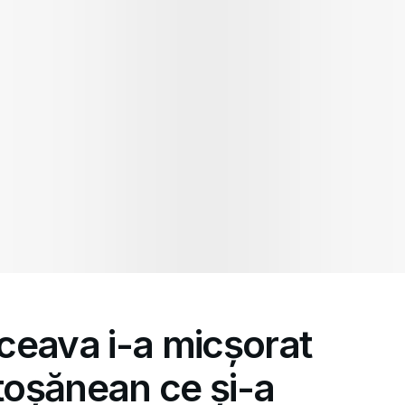
ceava i-a micșorat
oșănean ce și-a