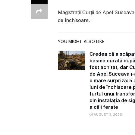
Magistrații Curții de Apel Suceava 
de închisoare.
YOU MIGHT ALSO LIKE
Credea că a scăpa
basma curată după
fost achitat, dar C
de Apel Suceava i-
o mare surpriză: 5 a
luni de închisoare 
furtul unui transf
din instalația de s
a căii ferate
AUGUST 3, 2026