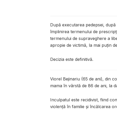
După executarea pedepsei, după gr
împlinirea termenului de prescrip
termenului de supraveghere a liber
apropie de victimă, la mai puțin de
Decizia este definitivă.
Viorel Bejinariu (65 de ani), din c
mama în vârstă de 86 de ani, la d
Inculpatul este recidivist, fiind
violență în familie și încălcarea or