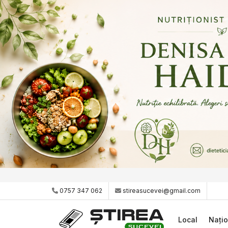
0757 347 062
stireasucevei@gmail.com
Local
Națio