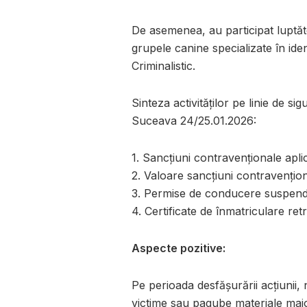
De asemenea, au participat luptător
grupele canine specializate în iden
Criminalistic.
Sinteza activităților pe linie de si
Suceava 24/25.01.2026:
1. Sancțiuni contravenționale apli
2. Valoare sancțiuni contravențion
3. Permise de conducere suspend
4. Certificate de înmatriculare ret
Aspecte pozitive:
Pe perioada desfășurării acțiunii, 
victime sau pagube materiale maj