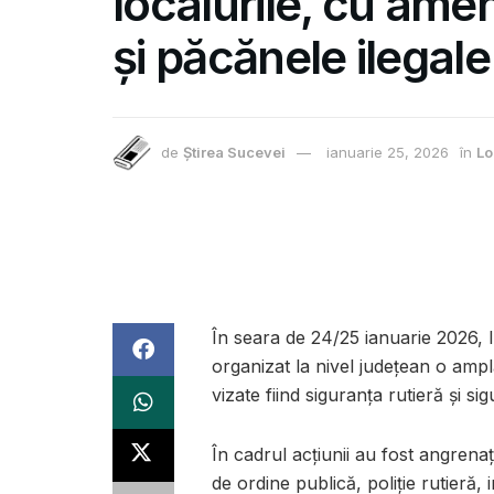
localurile, cu ame
și păcănele ilegal
de
Știrea Sucevei
ianuarie 25, 2026
în
Lo
În seara de 24/25 ianuarie 2026, 
organizat la nivel județean o ampl
vizate fiind siguranța rutieră și si
În cadrul acțiunii au fost angrenați
de ordine publică, poliție rutieră, i