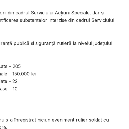
ii din cadrul Serviciului Acțiuni Speciale, dar și
tificarea substanțelor interzise din cadrul Serviciului
guranță publică și siguranță rutieră la nivelul județului
cate – 205
ale – 150.000 lei
ate – 22
rase – 10
nu s-a înregistrat niciun eveniment rutier soldat cu
ore.