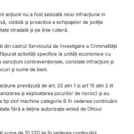
 acțiunii nu a fost sesizată nicio infracţiune in
, vizibilă și proactiva a echipajelor de poliție
te stradală și pe linie rutieră.
tii din cadrul Serviciului de Investigare a Criminalității
rat activități specifice la unități economice cu
te sancțiuni contravenționale, constate infracţiuni și
ocuri și sume de bani.
racțiune prevăzută de art. 23 alin 1 si art 15 alin 2 lit
nizarea și exploatarea jocurilor de noroc) și au
de tip slot machine categoria B în vederea continuării
atate fără a deține autorizație emisă de Oficiul
at suma de 10.270 lei în vederea continuării