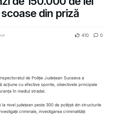
nzi de 150.000 de lei
e scoase din priză
410
0
cal
Inspectoratul de Poliție Județean Suceava a
ă acțiune cu efective sporite, obiectivele principale
guranța în mediul stradal.
 la nivel județean peste 300 de polițiști din structurile
nvestigații criminale, investigarea criminalității