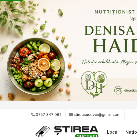
0757 347 062
stireasucevei@gmail.com
Local
Națio