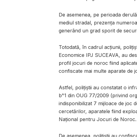
De asemenea, pe perioada derulării
mediul stradal, prezența numeroasă
generând un grad sporit de securita
Totodată, în cadrul acțiunii, polițiș
Economice IPJ SUCEAVA, au desfășu
profil jocuri de noroc fiind aplica
confiscate mai multe aparate de j
Astfel, polițiștii au constatat o inf
b^1 din OUG 77/2009 (privind orga
indisponibilizat 7 mijloace de joc 
cercetărilor, aparatele fiind explo
Național pentru Jocuri de Noroc.
De asemenea, polițiștii au confisc