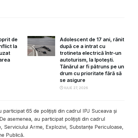
oprit de
Adolescent de 17 ani, rănit
flict la
după ce a intrat cu
fuzat
trotineta electrică într-un
tarea
autoturism, la Ipotești.
Tânărul ar fi pătruns pe un
drum cu prioritate fără să
se asigure
IULIE 27, 2026
participat 65 de polițiști din cadrul IPJ Suceava și
e asemenea, au participat poliţişti din cadrul
le, Serviciului Arme, Explozivi, Substanțe Periculoase,
ine Publică.