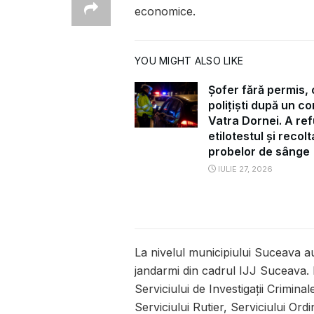
economice.
YOU MIGHT ALSO LIKE
Șofer fără permis, 
polițiști după un con
Vatra Dornei. A re
etilotestul și recol
probelor de sânge
IULIE 27, 2026
La nivelul municipiului Suceava au 
jandarmi din cadrul IJJ Suceava. D
Serviciului de Investigații Crimina
Serviciului Rutier, Serviciului Ord