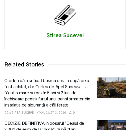
Știrea Sucevei
Related Stories
Credea că a scăpat basma curată după ce a
fost achitat, dar Curtea de Apel Suceava i-a
făcut o mare surpriză: 5 ani și 2 luni de
închisoare pentru furtul unui transformator din
instalația de siguranță a căii ferate
DE
ȘTIREA SUCEVEI
AUGUST 3, 2026
0
DECIZIE DEFINITIVĂ în dosarul ”Ceaiul de
2.000 de euro de la vamă”, după 11 ani.