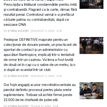
Prescripția a înlăturat condamnările pentru mită
și contrabandă. Flagrant ca la carte, rămas fără
rezultat penal. Controlorul vamal s-a prefăcut
că bate palma cu contrabandiștii, după ce
sesizase DNA
DE
ȘTIREA SUCEVEI
AUGUST 2, 2026
0
Pedepse DEFINITIVE majorate pentru un
colecționar de dosare penale, un practicant de
sporturi de contact și un administrator cu
apucături filantropice, implicați într-o tentativă
de omor într-un cazinou. Victima a fost lovită
de două ori în cap cu o sabie de un metru, la o
zi după un scandal într-un club
DE
ȘTIREA SUCEVEI
AUGUST 2, 2026
0
Doi foști angajați ai unor microhidrocentrale au
pierdut definitiv procesul pentru plata orelor
suplimentare. Trebuie să achite firmei peste
22.000 de lei cheltuieli de judecată
DE
ȘTIREA SUCEVEI
IULIE 31, 2026
0