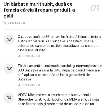
Un bărbat a murit subit, după ce
femeia căreia îi repara gardul i-a
gătit
0 DISTRIBUIRI
O suceveancă de 36 de ani, însărcinată în luna a treia, s-
a stins din viață în SJU Suceava. Aceasta nu știa că
suferea de cancer cu multiple metastaze, ca urmare a
ruperii unei alunițe
0 DISTRIBUIRI
Tânăra amantă a unui medic cardiolog intervenționist din
SJU Suceava a ajuns la UPU, după ce cadrul medical i-
ar fi aplicat o corecție fizică într-o garsonieră din
Suceava
0 DISTRIBUIRI
VIDEO Mărturisire cutremurătoare a suceveanului
Gheorghe Ignat. Fostul luptător de MMA a aflat că soția
sa ar fi terorizată și amenințată de ani de zile de un