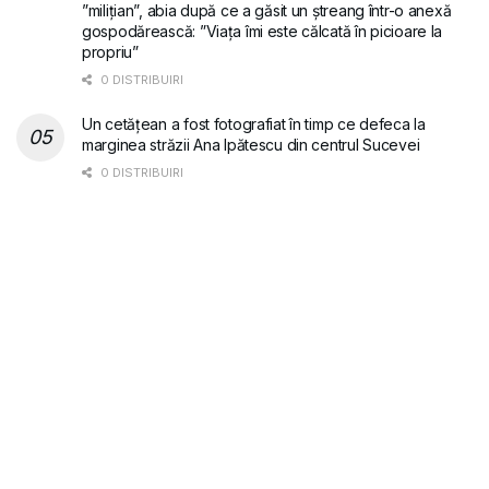
”milițian”, abia după ce a găsit un ștreang într-o anexă
gospodărească: ”Viața îmi este călcată în picioare la
propriu”
0 DISTRIBUIRI
Un cetățean a fost fotografiat în timp ce defeca la
marginea străzii Ana Ipătescu din centrul Sucevei
0 DISTRIBUIRI