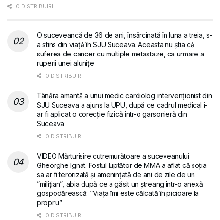
0 DISTRIBUIRI
O suceveancă de 36 de ani, însărcinată în luna a treia, s-
a stins din viață în SJU Suceava. Aceasta nu știa că
suferea de cancer cu multiple metastaze, ca urmare a
ruperii unei alunițe
0 DISTRIBUIRI
Tânăra amantă a unui medic cardiolog intervenționist din
SJU Suceava a ajuns la UPU, după ce cadrul medical i-
ar fi aplicat o corecție fizică într-o garsonieră din
Suceava
0 DISTRIBUIRI
VIDEO Mărturisire cutremurătoare a suceveanului
Gheorghe Ignat. Fostul luptător de MMA a aflat că soția
sa ar fi terorizată și amenințată de ani de zile de un
”milițian”, abia după ce a găsit un ștreang într-o anexă
gospodărească: ”Viața îmi este călcată în picioare la
propriu”
0 DISTRIBUIRI