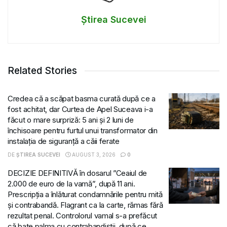
Știrea Sucevei
Related Stories
Credea că a scăpat basma curată după ce a
fost achitat, dar Curtea de Apel Suceava i-a
făcut o mare surpriză: 5 ani și 2 luni de
închisoare pentru furtul unui transformator din
instalația de siguranță a căii ferate
DE
ȘTIREA SUCEVEI
AUGUST 3, 2026
0
DECIZIE DEFINITIVĂ în dosarul ”Ceaiul de
2.000 de euro de la vamă”, după 11 ani.
Prescripția a înlăturat condamnările pentru mită
și contrabandă. Flagrant ca la carte, rămas fără
rezultat penal. Controlorul vamal s-a prefăcut
că bate palma cu contrabandiștii, după ce