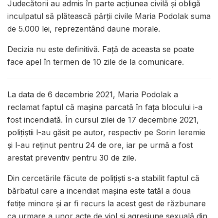
Judecătorii au admis în parte acţiunea civilă şi obligă
inculpatul să plătească părții civile Maria Podolak suma
de 5.000 lei, reprezentând daune morale.
Decizia nu este definitivă. Față de aceasta se poate
face apel în termen de 10 zile de la comunicare.
La data de 6 decembrie 2021, Maria Podolak a
reclamat faptul că mașina parcată în fața blocului i-a
fost incendiată. În cursul zilei de 17 decembrie 2021,
polițiștii l-au găsit pe autor, respectiv pe Sorin Ieremie
și l-au reținut pentru 24 de ore, iar pe urmă a fost
arestat preventiv pentru 30 de zile.
Din cercetările făcute de polițiști s-a stabilit faptul că
bărbatul care a incendiat mașina este tatăl a doua
fetițe minore și ar fi recurs la acest gest de răzbunare
ca urmare a unor acte de viol și agresiune sexuală din