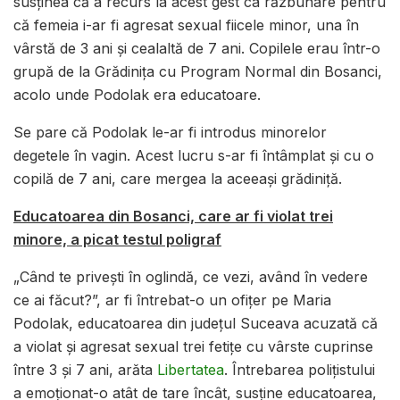
susținea că a recurs la acest gest ca răzbunare pentru
că femeia i-ar fi agresat sexual fiicele minor, una în
vârstă de 3 ani și cealaltă de 7 ani. Copilele erau într-o
grupă de la Grădinița cu Program Normal din Bosanci,
acolo unde Podolak era educatoare.
Se pare că Podolak le-ar fi introdus minorelor
degetele în vagin. Acest lucru s-ar fi întâmplat și cu o
copilă de 7 ani, care mergea la aceeași grădiniță.
Educatoarea din Bosanci, care ar fi violat trei
minore, a picat testul poligraf
„Când te priveşti în oglindă, ce vezi, având în vedere
ce ai făcut?”, ar fi întrebat-o un ofițer pe Maria
Podolak, educatoarea din județul Suceava acuzată că
a violat și agresat sexual trei fetițe cu vârste cuprinse
între 3 și 7 ani, arăta
Libertatea
. Întrebarea polițistului
a emoționat-o atât de tare încât, susține educatoarea,