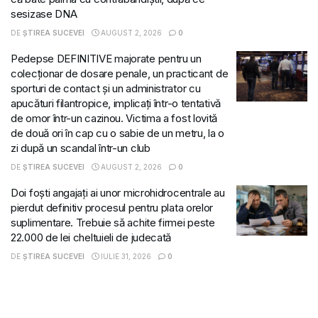
sesizase DNA
DE
ȘTIREA SUCEVEI
AUGUST 2, 2026
0
Pedepse DEFINITIVE majorate pentru un
colecționar de dosare penale, un practicant de
sporturi de contact și un administrator cu
apucături filantropice, implicați într-o tentativă
de omor într-un cazinou. Victima a fost lovită
de două ori în cap cu o sabie de un metru, la o
zi după un scandal într-un club
DE
ȘTIREA SUCEVEI
AUGUST 2, 2026
0
Doi foști angajați ai unor microhidrocentrale au
pierdut definitiv procesul pentru plata orelor
suplimentare. Trebuie să achite firmei peste
22.000 de lei cheltuieli de judecată
DE
ȘTIREA SUCEVEI
IULIE 31, 2026
0