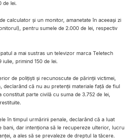
 de lei.
e de calculator și un monitor, amanetate în aceeași zi
onitorul), pentru sumele de 2.000 de lei, respectiv
ulpatul a mai sustras un televizor marca Teletech
iulie, primind 150 de lei.
rior de polițiști și recunoscute de părinții victimei,
ă, declarând că nu au pretenții materiale față de fiul
 constituit parte civilă cu suma de 3.752 de lei,
stituite.
le în timpul urmăririi penale, declarând că a luat
bani, dar intenționa să le recupereze ulterior, lucru
anței, a ales să se prevaleze de dreptul la tăcere.