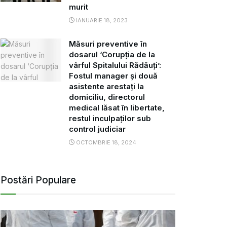
murit
IANUARIE 18, 2023
Măsuri preventive în
dosarul ‘Corupția de la
vârful Spitalului Rădăuți’:
Fostul manager și două
asistente arestați la
domiciliu, directorul
medical lăsat în libertate,
restul inculpaților sub
control judiciar
OCTOMBRIE 18, 2024
Postări Populare