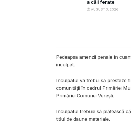
a căii ferate
AUGUST 3, 2026
Pedeapsa amenzii penale în cuantu
inculpat.
Inculpatul va trebui să presteze 
comunităţii în cadrul Primăriei M
Primăriei Comunei Vereşti.
Inculpatul trebuie să plătească c
titlul de daune materiale.