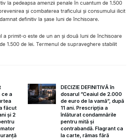
itiv la pedeapsa amenzii penale în cuantum de 1.500
 prevenirea şi combaterea traficului şi consumului ilicit
amnat definitiv la șase luni de închisoare.
 a primit-o este de un an și două luni de închisoare
e 1.500 de lei. Termenul de supraveghere stabilit
t
DECIZIE DEFINITIVĂ în
 ce a
dosarul ”Ceaiul de 2.000
urtea
de euro de la vamă”, după
a făcut
11 ani. Prescripția a
ni și 2
înlăturat condamnările
pentru
pentru mită și
ormator
contrabandă. Flagrant ca
iguranță
la carte, rămas fără