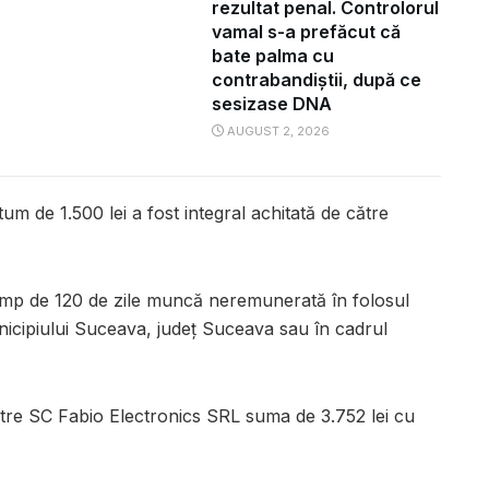
rezultat penal. Controlorul
vamal s-a prefăcut că
bate palma cu
contrabandiștii, după ce
sesizase DNA
AUGUST 2, 2026
m de 1.500 lei a fost integral achitată de către
timp de 120 de zile muncă neremunerată în folosul
unicipiului Suceava, judeţ Suceava sau în cadrul
ătre SC Fabio Electronics SRL suma de 3.752 lei cu