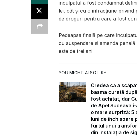
inculpatul a fost condamnat defin
lei, cât și cu o infracțiune privind
de droguri pentru care a fost cond
Pedeapsa finală pe care inculpatul
cu suspendare și amenda penală d
este de trei ani.
YOU MIGHT ALSO LIKE
Credea că a scăpa
basma curată după
fost achitat, dar C
de Apel Suceava i-
o mare surpriză: 5 a
luni de închisoare 
furtul unui transf
din instalația de s