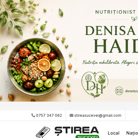
0757 347 062
stireasucevei@gmail.com
Local
Națio