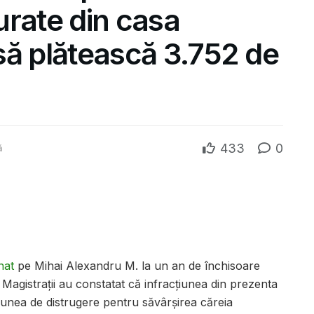
urate din casa
 să plătească 3.752 de
433
0
ă
nat
pe Mihai Alexandru M. la un an de închisoare
. Magistrații au constatat că infracţiunea din prezenta
unea de distrugere pentru săvârşirea căreia