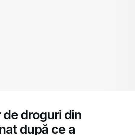
de droguri din
at după ce a