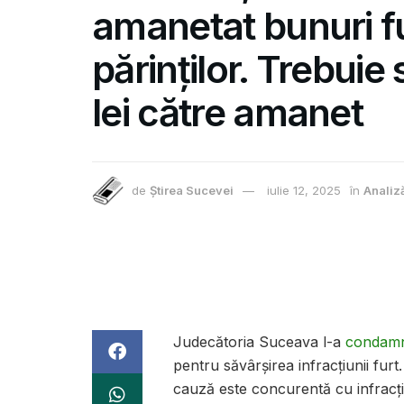
amanetat bunuri f
părinților. Trebuie
lei către amanet
de
Știrea Sucevei
iulie 12, 2025
în
Analiz
Judecătoria Suceava l-a
condam
pentru săvârșirea infracțiunii furt
cauză este concurentă cu infracţi