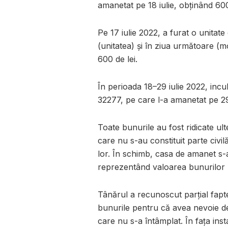
amanetat pe 18 iulie, obținând 600
Pe 17 iulie 2022, a furat o unitat
(unitatea) și în ziua următoare (m
600 de lei.
În perioada 18–29 iulie 2022, inc
32277, pe care l-a amanetat pe 29 
Toate bunurile au fost ridicate ulte
care nu s-au constituit parte civil
lor. În schimb, casa de amanet s-a
reprezentând valoarea bunurilor re
Tânărul a recunoscut parțial fapte
bunurile pentru că avea nevoie de 
care nu s-a întâmplat. În fața inst