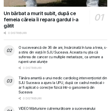
Un bărbat a murit subit, după ce
femeia căreia îi repara gardul i-a
gătit
0 DISTRIBUIRI
O suceveancă de 36 de ani, însărcinată în luna a treia, s-
a stins din viață în SJU Suceava. Aceasta nu știa că
suferea de cancer cu multiple metastaze, ca urmare a
ruperii unei alunițe
0 DISTRIBUIRI
Tânăra amantă a unui medic cardiolog intervenționist din
SJU Suceava a ajuns la UPU, după ce cadrul medical i-
ar fi aplicat o corecție fizică într-o garsonieră din
Suceava
0 DISTRIBUIRI
VIDEO Mărturisire cutremurătoare a suceveanului