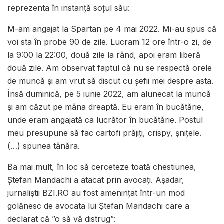
reprezenta în instanță soțul său:
M-am angajat la Spartan pe 4 mai 2022. Mi-au spus că
voi sta în probe 90 de zile. Lucram 12 ore într-o zi, de
la 9:00 la 22:00, două zile la rând, apoi eram liberă
două zile. Am observat faptul că nu se respectă orele
de muncă și am vrut să discut cu șefii mei despre asta.
Însă duminică, pe 5 iunie 2022, am alunecat la muncă
și am căzut pe mâna dreaptă. Eu eram în bucătărie,
unde eram angajată ca lucrător în bucătărie. Postul
meu presupune să fac cartofi prăjiți, crispy, șnițele.
(…) spunea tânăra.
Ba mai mult, în loc să cerceteze toată chestiunea,
Ștefan Mandachi a atacat prin avocați. Așadar,
jurnaliștii BZI.RO au fost amenințat într-un mod
golănesc de avocata lui Ștefan Mandachi care a
declarat că ”o să vă distrug”: