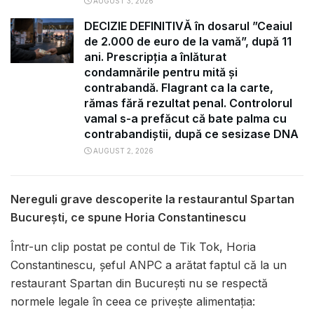
AUGUST 3, 2026
DECIZIE DEFINITIVĂ în dosarul ”Ceaiul
de 2.000 de euro de la vamă”, după 11
ani. Prescripția a înlăturat
condamnările pentru mită și
contrabandă. Flagrant ca la carte,
rămas fără rezultat penal. Controlorul
vamal s-a prefăcut că bate palma cu
contrabandiștii, după ce sesizase DNA
AUGUST 2, 2026
Nereguli grave descoperite la restaurantul Spartan
București, ce spune Horia Constantinescu
Într-un clip postat pe contul de Tik Tok, Horia
Constantinescu, șeful ANPC a arătat faptul că la un
restaurant Spartan din București nu se respectă
normele legale în ceea ce privește alimentația: