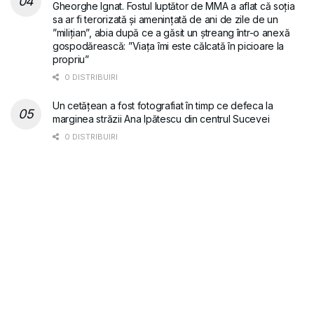
Gheorghe Ignat. Fostul luptător de MMA a aflat că soția
sa ar fi terorizată și amenințată de ani de zile de un
”milițian”, abia după ce a găsit un ștreang într-o anexă
gospodărească: ”Viața îmi este călcată în picioare la
propriu”
0 DISTRIBUIRI
Un cetățean a fost fotografiat în timp ce defeca la
marginea străzii Ana Ipătescu din centrul Sucevei
0 DISTRIBUIRI