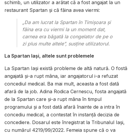
schimb, un utilizator a arătat că a fost angajat la un
restaurant Spartan și că făina avea viermi:
„Da am lucrat la Spartan în Timișoara și
făina era cu viermi la un moment dat,
carnea era băgată la congelator de pe o
zi plus multe altele”, susține utilizatorul.
La Spartan Iași, altele sunt problemele
La Spartan Iași există probleme de altă natură. O fostă
angajată și-a rupt mâna, iar angajatorul i-a refuzat
concediul medical. Ba mai mult, aceasta a fost dată
afară de la job. Adina Rodica Cernescu, fosta angajată
de la Spartan care și-a rupt mâna în timpul
programului și a fost dată afară înainte de a intra în
concediu medical, a contestat în instanță decizia de
concediere. Dosarul este înregistrat la Tribunalul Iași,
cu numărul 4219/99/2022. Femeia spune că o va