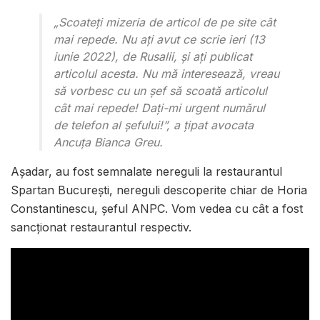
„Scoateți mizeria de articol de pe site cât
mai repede. Nu ați avut ce scrie ieri (13
iunie 2022), de Rusalii, și ați publicat
articolul acesta. Nu mă interesează, vreau
să vorbesc cu un șef să scoată articolul
cât mai repede! Dați-mi urgent numărul
de telefon al șefului!”, a țipat avocata
Ancuța Bianca Greu.
Așadar, au fost semnalate nereguli la restaurantul
Spartan București, nereguli descoperite chiar de Horia
Constantinescu, șeful ANPC. Vom vedea cu cât a fost
sancționat restaurantul respectiv.