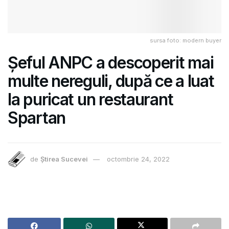
sursa foto: modern buyer
Șeful ANPC a descoperit mai
multe nereguli, după ce a luat
la puricat un restaurant
Spartan
de
Știrea Sucevei
octombrie 24, 2022