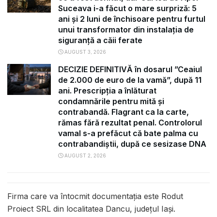
Suceava i-a făcut o mare surpriză: 5
ani și 2 luni de închisoare pentru furtul
unui transformator din instalația de
siguranță a căii ferate
AUGUST 3, 2026
DECIZIE DEFINITIVĂ în dosarul ”Ceaiul
de 2.000 de euro de la vamă”, după 11
ani. Prescripția a înlăturat
condamnările pentru mită și
contrabandă. Flagrant ca la carte,
rămas fără rezultat penal. Controlorul
vamal s-a prefăcut că bate palma cu
contrabandiștii, după ce sesizase DNA
AUGUST 2, 2026
Firma care va întocmit documentația este Rodut
Proiect SRL din localitatea Dancu, județul Iași.