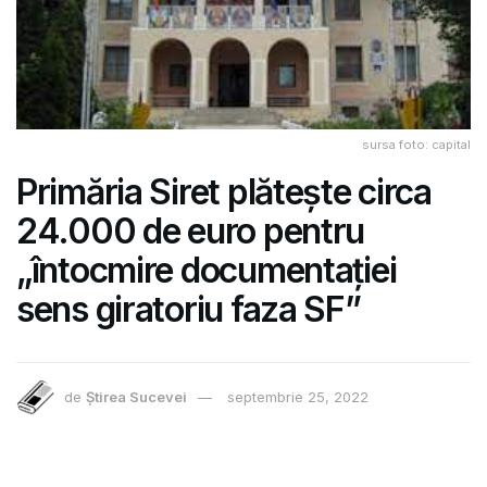
sursa foto: capital
Primăria Siret plătește circa
24.000 de euro pentru
„întocmire documentației
sens giratoriu faza SF”
de
Știrea Sucevei
septembrie 25, 2022