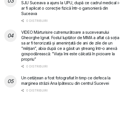
SJU Suceava a ajuns la UPU, după ce cadrul medical i-
ar fi aplicat o corecție fizică într-o garsonieră din
Suceava
0 DISTRIBUIRI
VIDEO Mărturisire cutremurătoare a suceveanului
Gheorghe Ignat. Fostul luptător de MMA a aflat că soția
sa ar fi terorizată și amenințată de ani de zile de un
”milițian”, abia după ce a găsit un ștreang într-o anexă
gospodărească: ”Viața îmi este călcată în picioare la
propriu”
0 DISTRIBUIRI
Un cetățean a fost fotografiat în timp ce defeca la
marginea străzii Ana Ipătescu din centrul Sucevei
0 DISTRIBUIRI