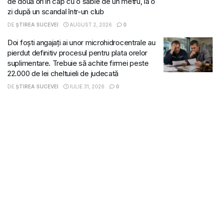
de două ori în cap cu o sabie de un metru, la o
zi după un scandal într-un club
DE
ȘTIREA SUCEVEI
AUGUST 2, 2026
0
Doi foști angajați ai unor microhidrocentrale au
pierdut definitiv procesul pentru plata orelor
suplimentare. Trebuie să achite firmei peste
22.000 de lei cheltuieli de judecată
DE
ȘTIREA SUCEVEI
IULIE 31, 2026
0