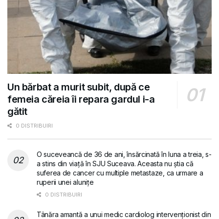
Un bărbat a murit subit, după ce
femeia căreia îi repara gardul i-a
gătit
0 DISTRIBUIRI
O suceveancă de 36 de ani, însărcinată în luna a treia, s-
a stins din viață în SJU Suceava. Aceasta nu știa că
suferea de cancer cu multiple metastaze, ca urmare a
ruperii unei alunițe
0 DISTRIBUIRI
Tânăra amantă a unui medic cardiolog intervenționist din