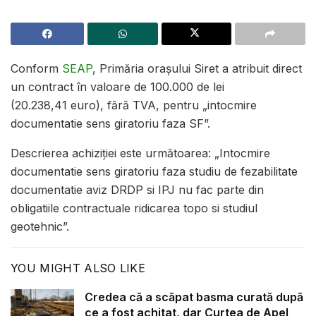
Conform
SEAP
,
Primăria orașului Siret a atribuit direct
un contract în valoare de
100.000
de lei
(
20.238,41
e
uro), fără TVA, pentru „intocmire
documentatie sens giratoriu faza SF”.
Descrierea achiziției este următoarea: „Intocmire
documentatie sens giratoriu faza studiu de fezabilitate
documentatie aviz DRDP si IPJ nu
fac parte din
obligatiile contractuale ridicarea topo si studiul
geotehnic
”.
YOU MIGHT ALSO LIKE
Credea că a scăpat basma curată după
ce a fost achitat, dar Curtea de Apel