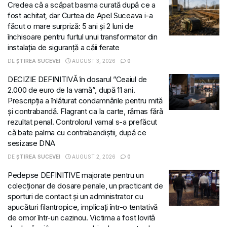
Credea că a scăpat basma curată după ce a
fost achitat, dar Curtea de Apel Suceava i-a
făcut o mare surpriză: 5 ani și 2 luni de
închisoare pentru furtul unui transformator din
instalația de siguranță a căii ferate
DE
ȘTIREA SUCEVEI
AUGUST 3, 2026
0
DECIZIE DEFINITIVĂ în dosarul ”Ceaiul de
2.000 de euro de la vamă”, după 11 ani.
Prescripția a înlăturat condamnările pentru mită
și contrabandă. Flagrant ca la carte, rămas fără
rezultat penal. Controlorul vamal s-a prefăcut
că bate palma cu contrabandiștii, după ce
sesizase DNA
DE
ȘTIREA SUCEVEI
AUGUST 2, 2026
0
Pedepse DEFINITIVE majorate pentru un
colecționar de dosare penale, un practicant de
sporturi de contact și un administrator cu
apucături filantropice, implicați într-o tentativă
de omor într-un cazinou. Victima a fost lovită