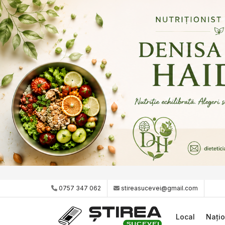
0757 347 062
stireasucevei@gmail.com
Local
Națio