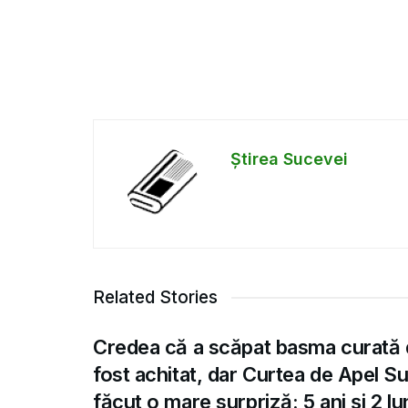
Știrea Sucevei
Related Stories
Credea că a scăpat basma curată 
fost achitat, dar Curtea de Apel S
făcut o mare surpriză: 5 ani și 2 lu