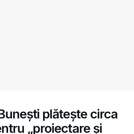
unești plătește circa
tru „proiectare și