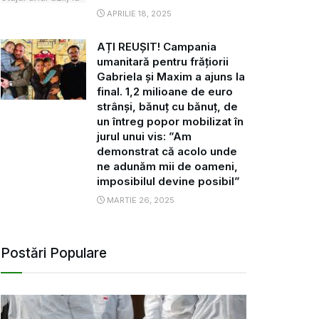
APRILIE 18, 2025
AȚI REUȘIT! Campania
umanitară pentru frățiorii
Gabriela și Maxim a ajuns la
final. 1,2 milioane de euro
strânși, bănuț cu bănuț, de
un întreg popor mobilizat în
jurul unui vis: ”Am
demonstrat că acolo unde
ne adunăm mii de oameni,
imposibilul devine posibil”
MARTIE 26, 2025
Postări Populare