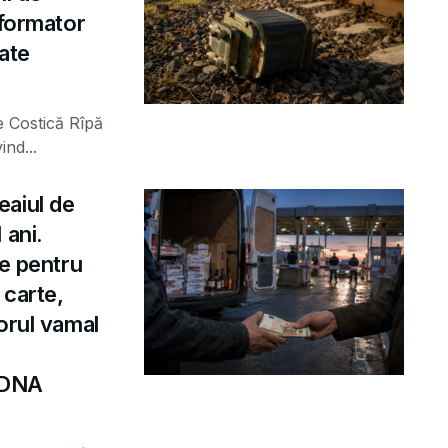
sformator
rate
e Costică Rîpă
ind...
eaiul de
 ani.
le pentru
 carte,
orul vamal
e DNA