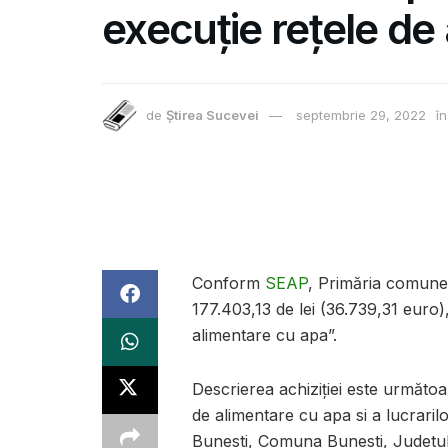
execuție rețele de
de
Știrea Sucevei
septembrie 29, 2022
în
Conform
SEAP
,
Primăria comunei 
177.403,13
de lei (
36.739,31
e
uro)
alimentare cu apa”.
Descrierea achiziției este următoa
de alimentare cu apa si a lucraril
Bunesti, Comuna Bunesti, Judetu