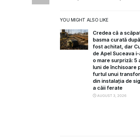
YOU MIGHT ALSO LIKE
Credea că a scăpa
basma curată după
fost achitat, dar C
de Apel Suceava i-
o mare surpriză: 5 a
luni de închisoare 
furtul unui transf
din instalația de s
a căii ferate
AUGUST 3, 2026