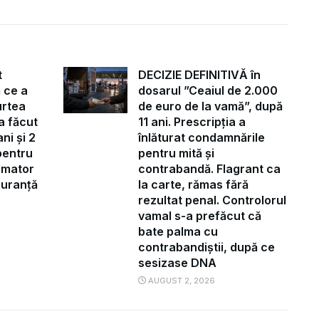
t
DECIZIE DEFINITIVĂ în
 ce a
dosarul ”Ceaiul de 2.000
urtea
de euro de la vamă”, după
a făcut
11 ani. Prescripția a
ni și 2
înlăturat condamnările
pentru
pentru mită și
ormator
contrabandă. Flagrant ca
iguranță
la carte, rămas fără
rezultat penal. Controlorul
vamal s-a prefăcut că
bate palma cu
contrabandiștii, după ce
sesizase DNA
AUGUST 2, 2026