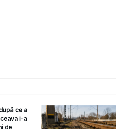
după ce a
uceava i-a
ni de