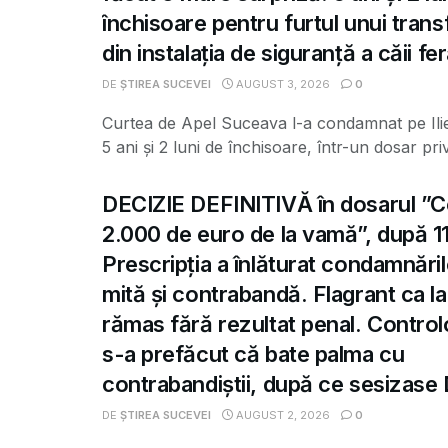
închisoare pentru furtul unui tran
din instalația de siguranță a căii fe
DE
ȘTIREA SUCEVEI
AUGUST 3, 2026
0
Curtea de Apel Suceava l-a condamnat pe Ili
5 ani și 2 luni de închisoare, într-un dosar priv
DECIZIE DEFINITIVĂ în dosarul ”C
2.000 de euro de la vamă”, după 11
Prescripția a înlăturat condamnări
mită și contrabandă. Flagrant ca la
rămas fără rezultat penal. Control
s-a prefăcut că bate palma cu
contrabandiștii, după ce sesizas
DE
ȘTIREA SUCEVEI
AUGUST 2, 2026
0