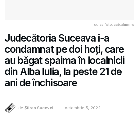
sursa foto: actualmm.ro
Judecătoria Suceava i-a
condamnat pe doi hoți, care
au băgat spaima în localnicii
din Alba Iulia, la peste 21 de
ani de închisoare
de
Știrea Sucevei
octombrie 5, 2022