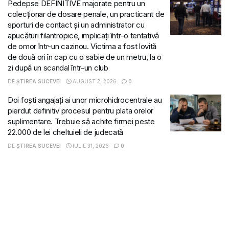
Pedepse DEFINITIVE majorate pentru un
colecționar de dosare penale, un practicant de
sporturi de contact și un administrator cu
apucături filantropice, implicați într-o tentativă
de omor într-un cazinou. Victima a fost lovită
de două ori în cap cu o sabie de un metru, la o
zi după un scandal într-un club
DE
ȘTIREA SUCEVEI
AUGUST 2, 2026
0
Doi foști angajați ai unor microhidrocentrale au
pierdut definitiv procesul pentru plata orelor
suplimentare. Trebuie să achite firmei peste
22.000 de lei cheltuieli de judecată
DE
ȘTIREA SUCEVEI
IULIE 31, 2026
0