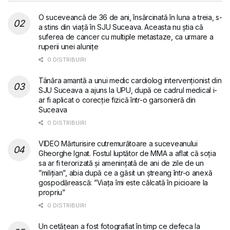
O suceveancă de 36 de ani, însărcinată în luna a treia, s-
a stins din viață în SJU Suceava. Aceasta nu știa că
suferea de cancer cu multiple metastaze, ca urmare a
ruperii unei alunițe
0 DISTRIBUIRI
Tânăra amantă a unui medic cardiolog intervenționist din
SJU Suceava a ajuns la UPU, după ce cadrul medical i-
ar fi aplicat o corecție fizică într-o garsonieră din
Suceava
0 DISTRIBUIRI
VIDEO Mărturisire cutremurătoare a suceveanului
Gheorghe Ignat. Fostul luptător de MMA a aflat că soția
sa ar fi terorizată și amenințată de ani de zile de un
”milițian”, abia după ce a găsit un ștreang într-o anexă
gospodărească: ”Viața îmi este călcată în picioare la
propriu”
0 DISTRIBUIRI
Un cetățean a fost fotografiat în timp ce defeca la