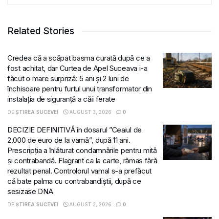
Related Stories
Credea că a scăpat basma curată după ce a
fost achitat, dar Curtea de Apel Suceava i-a
făcut o mare surpriză: 5 ani și 2 luni de
închisoare pentru furtul unui transformator din
instalația de siguranță a căii ferate
DE
ȘTIREA SUCEVEI
AUGUST 3, 2026
0
DECIZIE DEFINITIVĂ în dosarul ”Ceaiul de
2.000 de euro de la vamă”, după 11 ani.
Prescripția a înlăturat condamnările pentru mită
și contrabandă. Flagrant ca la carte, rămas fără
rezultat penal. Controlorul vamal s-a prefăcut
că bate palma cu contrabandiștii, după ce
sesizase DNA
DE
ȘTIREA SUCEVEI
AUGUST 2, 2026
0