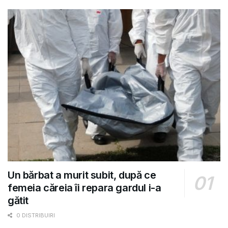
Un bărbat a murit subit, după ce
femeia căreia îi repara gardul i-a
gătit
0 DISTRIBUIRI