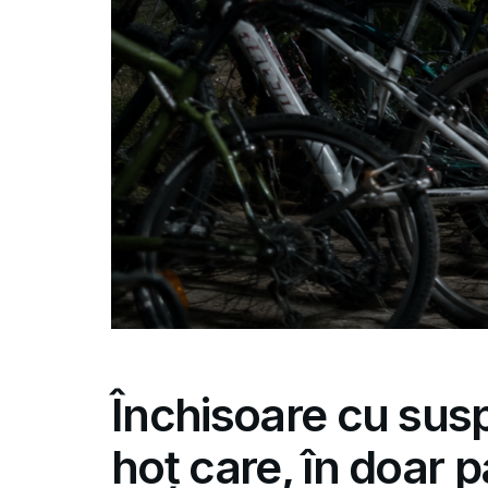
Închisoare cu sus
hoț care, în doar p