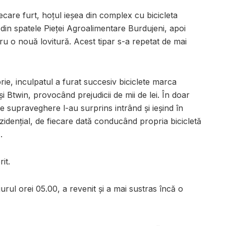
iecare furt, hoțul ieșea din complex cu bicicleta
din spatele Pieței Agroalimentare Burdujeni, apoi
 o nouă lovitură. Acest tipar s-a repetat de mai
ie, inculpatul a furat succesiv biciclete marca
 Btwin, provocând prejudicii de mii de lei. În doar
 supraveghere l-au surprins intrând și ieșind în
idențial, de fiecare dată conducând propria bicicletă
.
it.
urul orei 05.00, a revenit și a mai sustras încă o