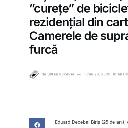
”curețe” de bicicl
rezidențial din cart
Camerele de supra
furcă
de
Știrea Sucevei
iunie 28, 2026
în
Anali
Eduard Decebal Biriș (25 de ani),