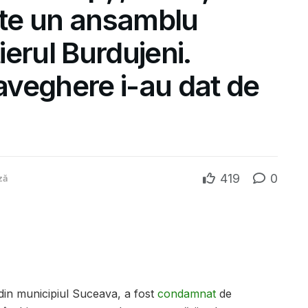
ete un ansamblu
ierul Burdujeni.
veghere i-au dat de
419
0
ză
 din municipiul Suceava, a fost
condamnat
de