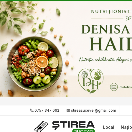
0757 347 062
stireasucevei@gmail.com
Local
Națio