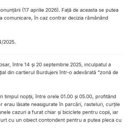
ronunțării (17 aprilie 2026). Față de aceasta se putea
 la comunicare, în caz contrar decizia rămânând
4/2025.
dosar, între 14 și 20 septembrie 2025, inculpatul a
al din cartierul Burdujeni într-o adevărată ”zonă de
 timpul nopții, între orele 01.00 și 05.00, profitând
r erau lăsate neasigurate în parcări, rasteluri, curțile
unele cazuri a furat chiar și biciclete pentru copii, iar
tifurt cu un obiect contondent pentru a putea pleca cu