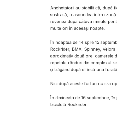
Anchetatorii au stabilit că, după f
sustrasă, o ascundea într-o zonă 
revenea după câteva minute pentru
multe ori în aceeași noapte.
În noaptea de 14 spre 15 septembr
Rockrider, BMX, Spinney, Velors și
aproximativ două ore, camerele de
repetate rânduri din complexul rez
și trăgând după el încă una furată
Nici după aceste furturi nu s-a opr
În dimineața de 16 septembrie, în j
bicicletă Rockrider.