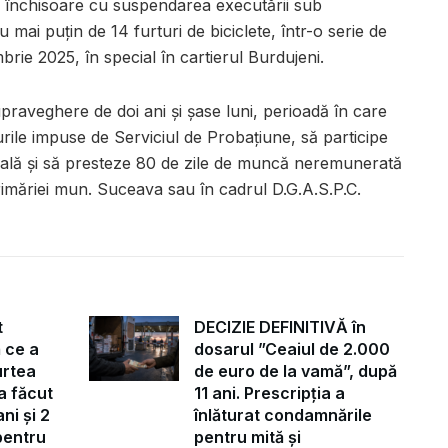
e închisoare cu suspendarea executării sub
ai puțin de 14 furturi de biciclete, într-o serie de
brie 2025, în special în cartierul Burdujeni.
upraveghere de doi ani și șase luni, perioadă în care
rile impuse de Serviciul de Probațiune, să participe
ială și să presteze 80 de zile de muncă neremunerată
Primăriei mun. Suceava sau în cadrul D.G.A.S.P.C.
t
DECIZIE DEFINITIVĂ în
 ce a
dosarul ”Ceaiul de 2.000
urtea
de euro de la vamă”, după
a făcut
11 ani. Prescripția a
ni și 2
înlăturat condamnările
pentru
pentru mită și