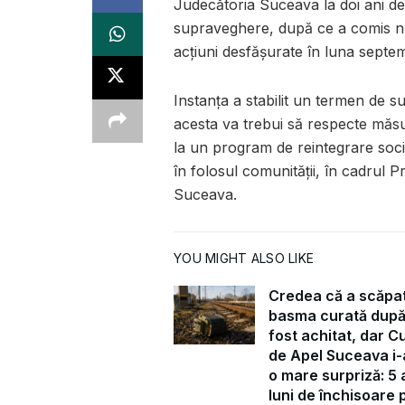
Judecătoria Suceava la doi ani d
supraveghere, după ce a comis nu m
acțiuni desfășurate în luna septem
Instanța a stabilit un termen de s
acesta va trebui să respecte măsu
la un program de reintegrare soc
în folosul comunității, în cadrul 
Suceava.
YOU MIGHT ALSO LIKE
Credea că a scăpa
basma curată după
fost achitat, dar C
de Apel Suceava i-
o mare surpriză: 5 a
luni de închisoare 