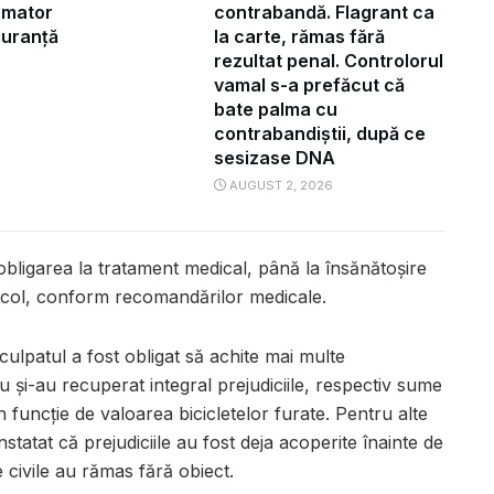
ormator
contrabandă. Flagrant ca
iguranță
la carte, rămas fără
rezultat penal. Controlorul
vamal s-a prefăcut că
bate palma cu
contrabandiștii, după ce
sesizase DNA
AUGUST 2, 2026
 obligarea la tratament medical, până la însănătoșire
ericol, conform recomandărilor medicale.
lpatul a fost obligat să achite mai multe
u și-au recuperat integral prejudiciile, respectiv sume
n funcție de valoarea bicicletelor furate. Pentru alte
tatat că prejudiciile au fost deja acoperite înainte de
e civile au rămas fără obiect.