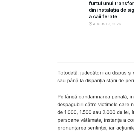
furtul unui transf
din instalația de s
a căii ferate
AUGUST 3, 2026
Totodată, judecătorii au dispus și
sau până la dispariția stării de p
Pe lângă condamnarea penală, incu
despăgubiri către victimele care n
de 1.000, 1.500 sau 2.000 de lei, î
persoane vătămate, instanța a cons
pronunțarea sentinței, iar acțiunil