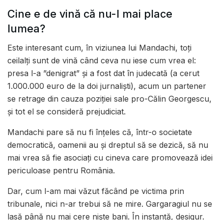
Cine e de vină că nu-l mai place
lumea?
Este interesant cum, în viziunea lui Mandachi, toți
ceilalți sunt de vină când ceva nu iese cum vrea el:
presa l-a ”denigrat” și a fost dat în judecată (a cerut
1.000.000 euro de la doi jurnaliști), acum un partener
se retrage din cauza poziției sale pro-Călin Georgescu,
și tot el se consideră prejudiciat.
Mandachi pare să nu fi înțeles că, într-o societate
democratică, oamenii au și dreptul să se dezică, să nu
mai vrea să fie asociați cu cineva care promovează idei
periculoase pentru România.
Dar, cum l-am mai văzut făcând pe victima prin
tribunale, nici n-ar trebui să ne mire. Gargaragiul nu se
lasă până nu mai cere niște bani. În instanță, desigur.