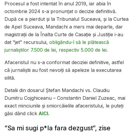
Procesul a fost intentat în anul 2019, iar abia în
octombrie 2024 s-a pronunțat o decizie definitivă.
După ce a pierdut și la Tribunalul Suceava, și la Curtea
de Apel Suceava, Mandachi a mers mai departe, dar
magistrații de la Înalta Curte de Casație și Justiție i-au
dat ”jet” recursului,
obligându-l să le plătească
jurnaliștilor 7.500 de lei, respectiv 5.000 de lei.
Afaceristul nu s-a conformat deciziei definitive, astfel
că jurnaliștii au fost nevoiți să apeleze la executarea
silită.
Detalii din dosarul Ștefan Mandachi vs. Claudiu
Dumitru Cojghiceanu – Constantin Daniel Zuzeac, mai
exact minciunile și smiorcăielile afaceristului, le puteți
găsi dând click
AICI.
”Sa mi sugi p*la fara dezgust”, zise