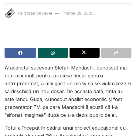
de
Știrea Sucevei
martie 28, 2025
Afaceristul sucevean Ștefan Mandachi, cunoscut mai
nou mai mult pentru procese decât pentru
antreprenoriat, a mai găsit un motiv să se victimizeze și
să deschidă un nou dosar. De această dată, ținta lui
este Iancu Guda, cunoscut analist economic și fost
prezentator TV, pe care Mandachi îl acuză că i-a
”șifonat imaginea” după ce s-a dezis public de el.
Totul a început în cadrul unui proiect educațional cu
pretenții, denumit ”Bizz Accelerator”, prin care