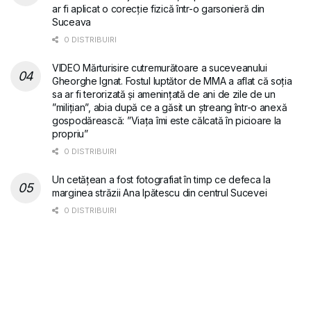
ar fi aplicat o corecție fizică într-o garsonieră din
Suceava
0 DISTRIBUIRI
VIDEO Mărturisire cutremurătoare a suceveanului
Gheorghe Ignat. Fostul luptător de MMA a aflat că soția
sa ar fi terorizată și amenințată de ani de zile de un
”milițian”, abia după ce a găsit un ștreang într-o anexă
gospodărească: ”Viața îmi este călcată în picioare la
propriu”
0 DISTRIBUIRI
Un cetățean a fost fotografiat în timp ce defeca la
marginea străzii Ana Ipătescu din centrul Sucevei
0 DISTRIBUIRI