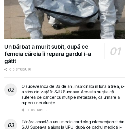
Un bărbat a murit subit, după ce
femeia căreia îi repara gardul i-a
gătit
0 DISTRIBUIRI
O suceveancă de 36 de ani, însărcinată în luna a treia, s-
a stins din viață în SJU Suceava. Aceasta nu știa că
suferea de cancer cu multiple metastaze, ca urmare a
ruperii unei alunițe
0 DISTRIBUIRI
Tânăra amantă a unui medic cardiolog intervenționist din
SJU Suceava a ajuns la UPU, după ce cadrul medical i-