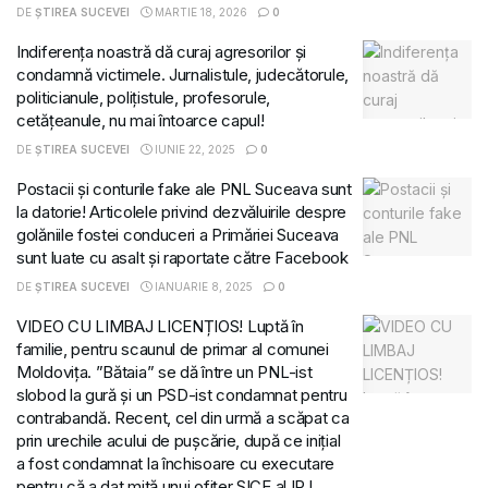
DE
ȘTIREA SUCEVEI
MARTIE 18, 2026
0
Indiferența noastră dă curaj agresorilor și
condamnă victimele. Jurnalistule, judecătorule,
politicianule, polițistule, profesorule,
cetățeanule, nu mai întoarce capul!
DE
ȘTIREA SUCEVEI
IUNIE 22, 2025
0
Postacii și conturile fake ale PNL Suceava sunt
la datorie! Articolele privind dezvăluirile despre
golăniile fostei conduceri a Primăriei Suceava
sunt luate cu asalt și raportate către Facebook
DE
ȘTIREA SUCEVEI
IANUARIE 8, 2025
0
VIDEO CU LIMBAJ LICENȚIOS! Luptă în
familie, pentru scaunul de primar al comunei
Moldovița. ”Bătaia” se dă între un PNL-ist
slobod la gură și un PSD-ist condamnat pentru
contrabandă. Recent, cel din urmă a scăpat ca
prin urechile acului de pușcărie, după ce inițial
a fost condamnat la închisoare cu executare
pentru că a dat mită unui ofițer SICE al IPJ