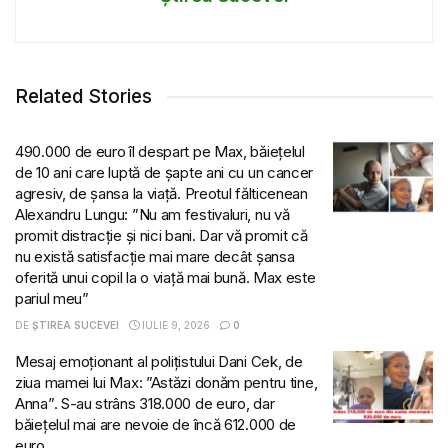
Related Stories
490.000 de euro îl despart pe Max, băiețelul
de 10 ani care luptă de șapte ani cu un cancer
agresiv, de șansa la viață. Preotul fălticenean
Alexandru Lungu: ”Nu am festivaluri, nu vă
promit distracție și nici bani. Dar vă promit că
nu există satisfacție mai mare decât șansa
oferită unui copil la o viață mai bună. Max este
pariul meu”
DE
ȘTIREA SUCEVEI
IULIE 9, 2026
0
Mesaj emoționant al polițistului Dani Cek, de
ziua mamei lui Max: ”Astăzi donăm pentru tine,
Anna”. S-au strâns 318.000 de euro, dar
băiețelul mai are nevoie de încă 612.000 de
euro