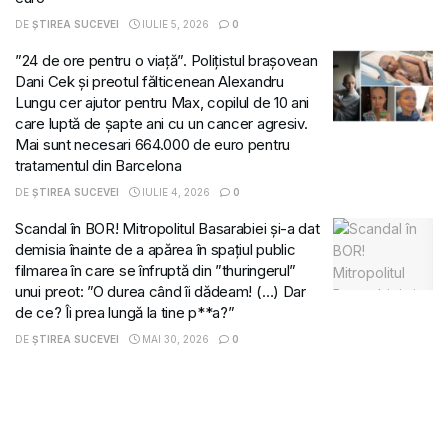
DE
ȘTIREA SUCEVEI
IULIE 5, 2026
0
”24 de ore pentru o viață”. Polițistul brașovean
Dani Cek și preotul fălticenean Alexandru
Lungu cer ajutor pentru Max, copilul de 10 ani
care luptă de șapte ani cu un cancer agresiv.
Mai sunt necesari 664.000 de euro pentru
tratamentul din Barcelona
DE
ȘTIREA SUCEVEI
IULIE 4, 2026
0
Scandal în BOR! Mitropolitul Basarabiei și-a dat
demisia înainte de a apărea în spațiul public
filmarea în care se înfruptă din ”thuringerul”
unui preot: ”O durea când îi dădeam! (…) Dar
de ce? Îi prea lungă la tine p**a?”
DE
ȘTIREA SUCEVEI
MAI 30, 2026
0