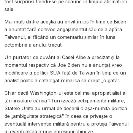
fost surprinși foindu-se pe scaune în timpul afirmațiilor
sale.
Mai mulți dintre aceștia au privit în jos în timp ce Biden
a enunțat fără echivoc angajamentul său de a apăra
Taiwanul, el făcând un comentariu similar în luna
octombrie a anului trecut.
Un purtător de cuvânt al Casei Albe a precizat și la
momentul respectiv că Joe Biden nu a anunțat vreo
modificare a politicii SUA față de Taiwan în timp ce un
analist politic a catalogat remarca sa drept „o gafă”.
Chiar dacă Washington-ul este cel mai apropiat aliat al
țării insulare căreia îi furnizează echipamente militare,
Statele Unite au urmat de decenii o așa-numită politică
de „ambiguitate strategică” în ceea ce privește o
eventuală intervenție militară pentru a proteja Taiwanul
în eventualitatea unei agresiuni chineze.