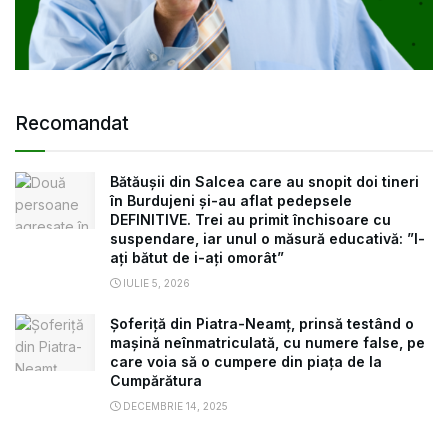
Recomandat
Bătăușii din Salcea care au snopit doi tineri
în Burdujeni și-au aflat pedepsele
DEFINITIVE. Trei au primit închisoare cu
suspendare, iar unul o măsură educativă: ”l-
ați bătut de i-ați omorât”
IULIE 5, 2026
Șoferiță din Piatra-Neamț, prinsă testând o
mașină neînmatriculată, cu numere false, pe
care voia să o cumpere din piața de la
Cumpărătura
DECEMBRIE 14, 2025