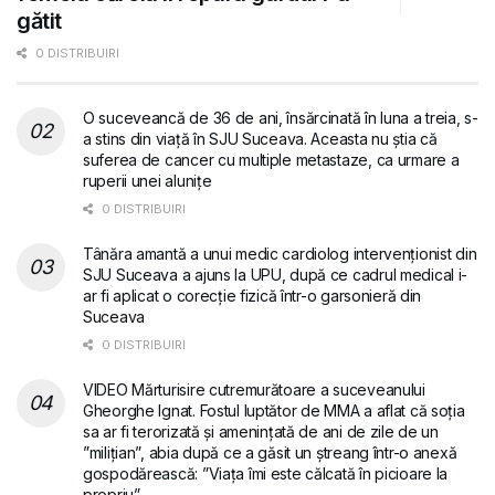
gătit
0 DISTRIBUIRI
O suceveancă de 36 de ani, însărcinată în luna a treia, s-
a stins din viață în SJU Suceava. Aceasta nu știa că
suferea de cancer cu multiple metastaze, ca urmare a
ruperii unei alunițe
0 DISTRIBUIRI
Tânăra amantă a unui medic cardiolog intervenționist din
SJU Suceava a ajuns la UPU, după ce cadrul medical i-
ar fi aplicat o corecție fizică într-o garsonieră din
Suceava
0 DISTRIBUIRI
VIDEO Mărturisire cutremurătoare a suceveanului
Gheorghe Ignat. Fostul luptător de MMA a aflat că soția
sa ar fi terorizată și amenințată de ani de zile de un
”milițian”, abia după ce a găsit un ștreang într-o anexă
gospodărească: ”Viața îmi este călcată în picioare la
propriu”