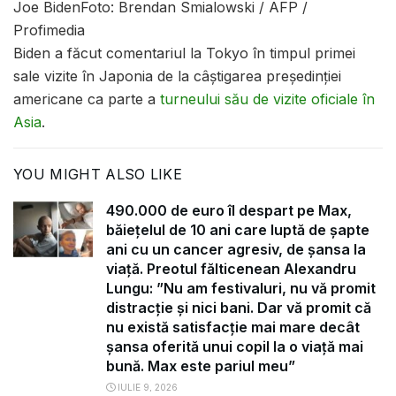
Joe Biden
Foto: Brendan Smialowski / AFP /
Profimedia
Biden a făcut comentariul la Tokyo în timpul primei
sale vizite în Japonia de la câștigarea președinției
americane ca parte a
turneului său de vizite oficiale în
Asia
.
YOU MIGHT ALSO LIKE
490.000 de euro îl despart pe Max,
băiețelul de 10 ani care luptă de șapte
ani cu un cancer agresiv, de șansa la
viață. Preotul fălticenean Alexandru
Lungu: ”Nu am festivaluri, nu vă promit
distracție și nici bani. Dar vă promit că
nu există satisfacție mai mare decât
șansa oferită unui copil la o viață mai
bună. Max este pariul meu”
IULIE 9, 2026