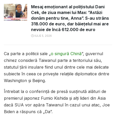
Mesaj emoționant al polițistului Dani
Cek, de ziua mamei lui Max: ”Astăzi
donăm pentru tine, Anna”. S-au strâns
318.000 de euro, dar băiețelul mai are
nevoie de încă 612.000 de euro
IULIE 5, 2026
Ca parte a politicii sale „
o singură Chină
”, guvernul
chinez consideră Taiwanul parte a teritoriului său,
statutul țării insulare fiind unul dintre cele mai delicate
subiecte în ceea ce privește relațiile diplomatice dintre
Washington și Beijing.
Întrebat la o conferință de presă susținută alături de
premierul japonez Fumio Kishida și alți lideri din Asia
dacă SUA vor apăra Taiwanul în cazul unui atac, Joe
Biden a răspuns că „Da”.