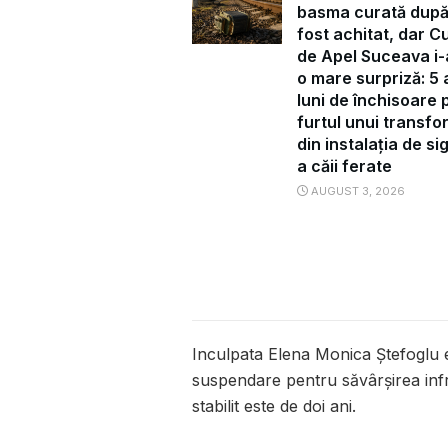
basma curată după
fost achitat, dar C
de Apel Suceava i-
o mare surpriză: 5 a
luni de închisoare 
furtul unui transf
din instalația de s
a căii ferate
AUGUST 3, 2026
Inculpata Elena Monica Ștefoglu 
suspendare pentru săvârşirea infr
stabilit este de doi ani.