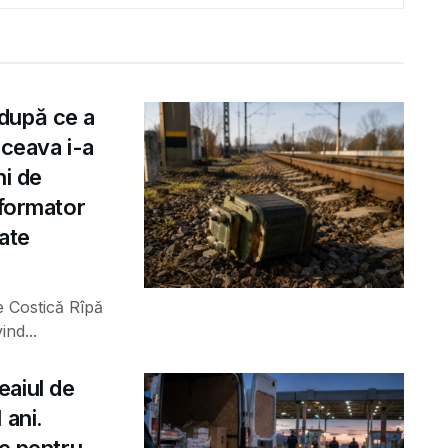
după ce a
uceava i-a
ni de
sformator
rate
e Costică Rîpă
ind...
eaiul de
 ani.