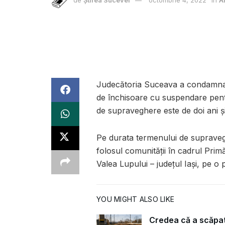
de
Știrea Sucevei
octombrie 4, 2022
în
A
Judecătoria Suceava a condamnat-o
de închisoare cu suspendare pentru
de supraveghere este de doi ani și
Pe durata termenului de suprave
folosul comunităţii în cadrul Primă
Valea Lupului – județul Iaşi, pe o 
YOU MIGHT ALSO LIKE
Credea că a scăpa