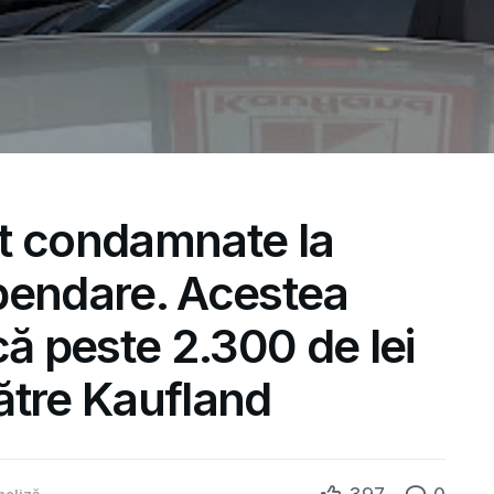
t condamnate la
pendare. Acestea
că peste 2.300 de lei
ătre Kaufland