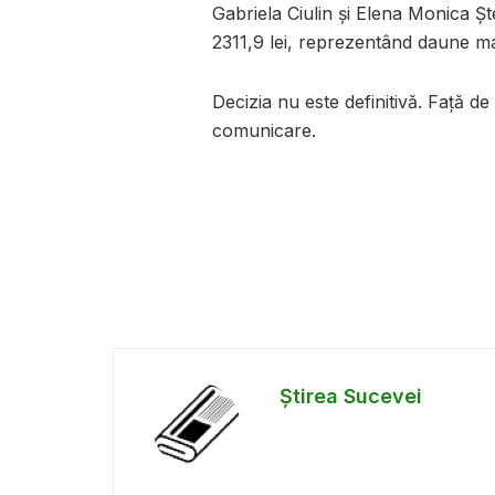
Gabriela Ciulin și Elena Monica Șt
2311,9 lei, reprezentând daune ma
Decizia nu este definitivă. Față d
comunicare.
Știrea Sucevei