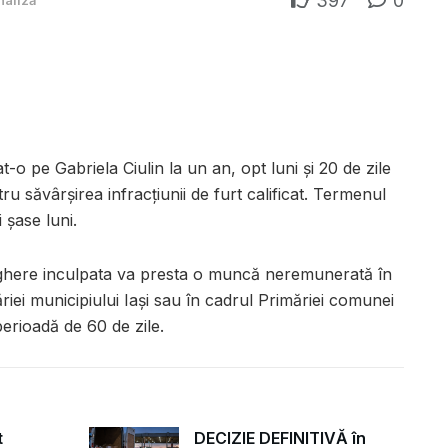
397
0
naliză
 pe Gabriela Ciulin la un an, opt luni și 20 de zile
 săvârșirea infracțiunii de furt calificat. Termenul
 șase luni.
ghere inculpata va presta o muncă neremunerată în
riei municipiului Iaşi sau în cadrul Primăriei comunei
perioadă de 60 de zile.
t
DECIZIE DEFINITIVĂ în