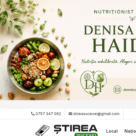
0757 347 062
stireasucevei@gmail.com
Local
Națio