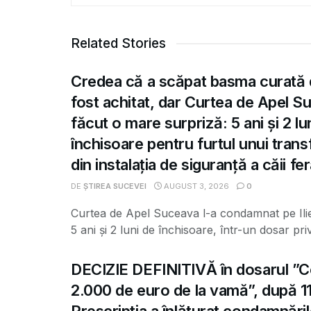
Related Stories
Credea că a scăpat basma curată 
fost achitat, dar Curtea de Apel S
făcut o mare surpriză: 5 ani și 2 lu
închisoare pentru furtul unui tran
din instalația de siguranță a căii fe
DE
ȘTIREA SUCEVEI
AUGUST 3, 2026
0
Curtea de Apel Suceava l-a condamnat pe Ili
5 ani și 2 luni de închisoare, într-un dosar priv
DECIZIE DEFINITIVĂ în dosarul ”C
2.000 de euro de la vamă”, după 11