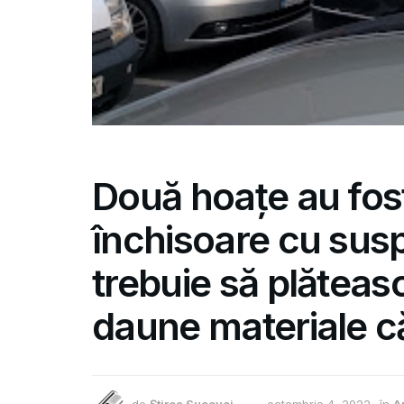
Două hoațe au fos
închisoare cu sus
trebuie să plăteas
daune materiale c