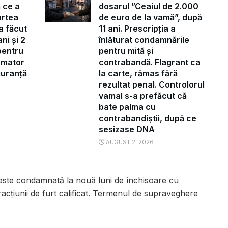
 ce a
dosarul ”Ceaiul de 2.000
urtea
de euro de la vamă”, după
a făcut
11 ani. Prescripția a
ni și 2
înlăturat condamnările
pentru
pentru mită și
ormator
contrabandă. Flagrant ca
iguranță
la carte, rămas fără
rezultat penal. Controlorul
vamal s-a prefăcut că
bate palma cu
contrabandiștii, după ce
sesizase DNA
AUGUST 2, 2026
este condamnată la nouă luni de închisoare cu
acţiunii de furt calificat. Termenul de supraveghere