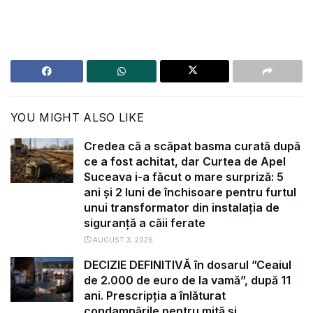
YOU MIGHT ALSO LIKE
Credea că a scăpat basma curată după
ce a fost achitat, dar Curtea de Apel
Suceava i-a făcut o mare surpriză: 5
ani și 2 luni de închisoare pentru furtul
unui transformator din instalația de
siguranță a căii ferate
AUGUST 3, 2026
DECIZIE DEFINITIVĂ în dosarul ”Ceaiul
de 2.000 de euro de la vamă”, după 11
ani. Prescripția a înlăturat
condamnările pentru mită și