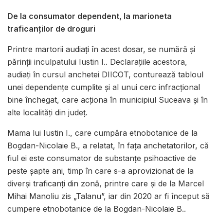
De la consumator dependent, la marioneta
traficanților de droguri
Printre martorii audiați în acest dosar, se numără și
părinții inculpatului Iustin I.. Declarațiile acestora,
audiați în cursul anchetei DIICOT, conturează tabloul
unei dependențe cumplite și al unui cerc infracțional
bine închegat, care acționa în municipiul Suceava și în
alte localități din județ.
Mama lui Iustin I., care cumpăra etnobotanice de la
Bogdan-Nicolaie B., a relatat, în fața anchetatorilor, că
fiul ei este consumator de substanțe psihoactive de
peste șapte ani, timp în care s-a aprovizionat de la
diverși traficanți din zonă, printre care și de la Marcel
Mihai Manoliu zis „Talanu”, iar din 2020 ar fi început să
cumpere etnobotanice de la Bogdan-Nicolaie B..