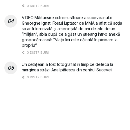
0 DISTRIBUIRI
VIDEO Mărturisire cutremurătoare a suceveanului
Gheorghe Ignat. Fostul luptător de MMA a aflat că soția
sa ar fi terorizată și amenințată de ani de zile de un
”milițian”, abia după ce a găsit un ștreang într-o anexă
gospodărească: ”Viața îmi este călcată în picioare la
propriu”
0 DISTRIBUIRI
Un cetățean a fost fotografiat în timp ce defeca la
marginea străzii Ana Ipătescu din centrul Sucevei
0 DISTRIBUIRI