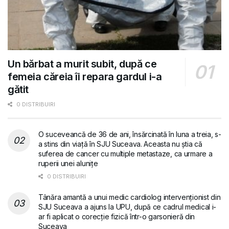
Un bărbat a murit subit, după ce
femeia căreia îi repara gardul i-a
gătit
0 DISTRIBUIRI
O suceveancă de 36 de ani, însărcinată în luna a treia, s-
a stins din viață în SJU Suceava. Aceasta nu știa că
suferea de cancer cu multiple metastaze, ca urmare a
ruperii unei alunițe
0 DISTRIBUIRI
Tânăra amantă a unui medic cardiolog intervenționist din
SJU Suceava a ajuns la UPU, după ce cadrul medical i-
ar fi aplicat o corecție fizică într-o garsonieră din
Suceava