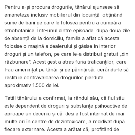
Pentru a-și procura drogurile, tânărul ajunsese să
amaneteze inclusiv mobilierul din locuință, obținând
sume de bani pe care le folosea pentru a cumpăra
etnobotanice. Într-unul dintre episoade, după două zile
de absență de la domiciliu, familia a aflat că acesta
folosise o mașină a dealerului și găsise în interior
droguri și un telefon, pe care le-a distribuit gratuit „din
răzbunare”. Acest gest a atras furia traficanților, care
l-au amenințat pe tânăr și pe părinții săi, cerându-le să
restituie contravaloarea drogurilor pierdute,
aproximativ 1.500 de lei.
Tatăl tânărului a confirmat, la rândul său, că fiul său
este dependent de droguri și substanțe psihoactive de
aproape un deceniu și că, deși a fost internat de mai
multe ori în centre de dezintoxicare, a recidivat după
fiecare externare. Acesta a arătat că, profitând de