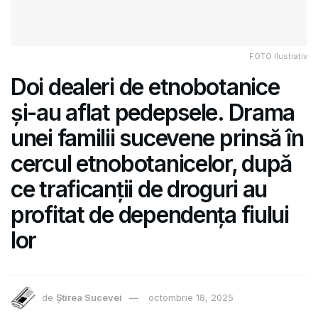
FOTO Ilustrativ
Doi dealeri de etnobotanice
și-au aflat pedepsele. Drama
unei familii sucevene prinsă în
cercul etnobotanicelor, după
ce traficanții de droguri au
profitat de dependența fiului
lor
de
Știrea Sucevei
octombrie 18, 2025