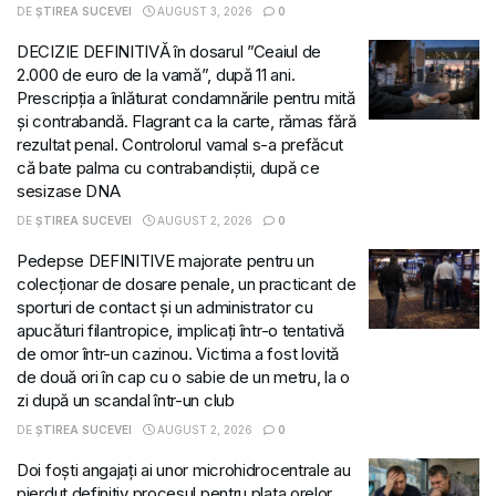
DE
ȘTIREA SUCEVEI
AUGUST 3, 2026
0
DECIZIE DEFINITIVĂ în dosarul ”Ceaiul de
2.000 de euro de la vamă”, după 11 ani.
Prescripția a înlăturat condamnările pentru mită
și contrabandă. Flagrant ca la carte, rămas fără
rezultat penal. Controlorul vamal s-a prefăcut
că bate palma cu contrabandiștii, după ce
sesizase DNA
DE
ȘTIREA SUCEVEI
AUGUST 2, 2026
0
Pedepse DEFINITIVE majorate pentru un
colecționar de dosare penale, un practicant de
sporturi de contact și un administrator cu
apucături filantropice, implicați într-o tentativă
de omor într-un cazinou. Victima a fost lovită
de două ori în cap cu o sabie de un metru, la o
zi după un scandal într-un club
DE
ȘTIREA SUCEVEI
AUGUST 2, 2026
0
Doi foști angajați ai unor microhidrocentrale au
pierdut definitiv procesul pentru plata orelor