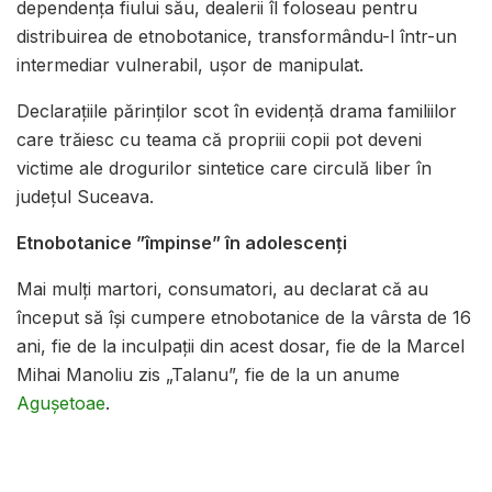
dependența fiului său, dealerii îl foloseau pentru
distribuirea de etnobotanice, transformându-l într-un
intermediar vulnerabil, ușor de manipulat.
Declarațiile părinților scot în evidență drama familiilor
care trăiesc cu teama că propriii copii pot deveni
victime ale drogurilor sintetice care circulă liber în
județul Suceava.
Etnobotanice ”împinse” în adolescenți
Mai mulți martori, consumatori, au declarat că au
început să își cumpere etnobotanice de la vârsta de 16
ani, fie de la inculpații din acest dosar, fie de la Marcel
Mihai Manoliu zis „Talanu”, fie de la un anume
Agușetoae
.