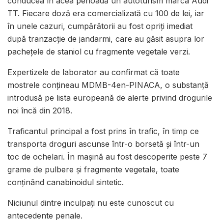
conducea în acea perioadă un autoturism marca Audi
TT. Fiecare doză era comercializată cu 100 de lei, iar
în unele cazuri, cumpărătorii au fost opriți imediat
după tranzacție de jandarmi, care au găsit asupra lor
pachețele de staniol cu fragmente vegetale verzi.
Expertizele de laborator au confirmat că toate
mostrele conțineau MDMB-4en-PINACA, o substanță
introdusă pe lista europeană de alerte privind drogurile
noi încă din 2018.
Traficantul principal a fost prins în trafic, în timp ce
transporta droguri ascunse într-o borsetă și într-un
toc de ochelari. În mașină au fost descoperite peste 7
grame de pulbere și fragmente vegetale, toate
conținând canabinoidul sintetic.
Niciunul dintre inculpați nu este cunoscut cu
antecedente penale.