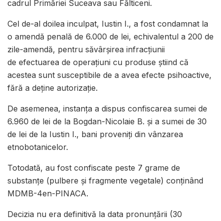
cadrul Primăriei Suceava sau Fălticeni.
Cel de-al doilea inculpat, Iustin I., a fost condamnat la
o amendă penală de 6.000 de lei, echivalentul a 200 de
zile-amendă, pentru săvârșirea infracțiunii
de efectuarea de operaţiuni cu produse știind că
acestea sunt susceptibile de a avea efecte psihoactive,
fără a deține autorizație.
De asemenea, instanța a dispus confiscarea sumei de
6.960 de lei de la Bogdan-Nicolaie B. și a sumei de 30
de lei de la Iustin I., bani proveniți din vânzarea
etnobotanicelor.
Totodată, au fost confiscate peste 7 grame de
substanțe (pulbere și fragmente vegetale) conținând
MDMB-4en-PINACA.
Decizia nu era definitivă la data pronunțării (30