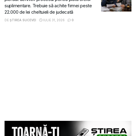
suplimentare. Trebuie să achite firmei peste
22.000 de lei cheltuieli de judecată
DE
ȘTIREA SUCEVEI
IULIE 31, 2026
0