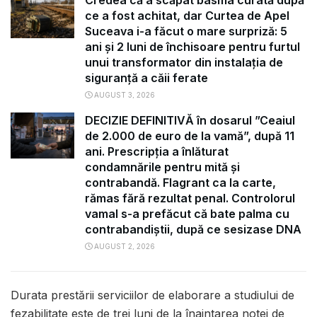
Credea că a scăpat basma curată după
ce a fost achitat, dar Curtea de Apel
Suceava i-a făcut o mare surpriză: 5
ani și 2 luni de închisoare pentru furtul
unui transformator din instalația de
siguranță a căii ferate
AUGUST 3, 2026
DECIZIE DEFINITIVĂ în dosarul ”Ceaiul
de 2.000 de euro de la vamă”, după 11
ani. Prescripția a înlăturat
condamnările pentru mită și
contrabandă. Flagrant ca la carte,
rămas fără rezultat penal. Controlorul
vamal s-a prefăcut că bate palma cu
contrabandiștii, după ce sesizase DNA
AUGUST 2, 2026
Durata prestării serviciilor de elaborare a studiului de
fezabilitate este de trei luni de la înaintarea notei de