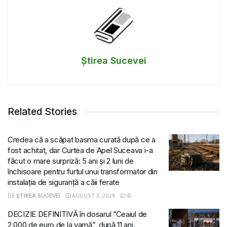
Știrea Sucevei
Related Stories
Credea că a scăpat basma curată după ce a
fost achitat, dar Curtea de Apel Suceava i-a
făcut o mare surpriză: 5 ani și 2 luni de
închisoare pentru furtul unui transformator din
instalația de siguranță a căii ferate
DE
ȘTIREA SUCEVEI
AUGUST 3, 2026
0
DECIZIE DEFINITIVĂ în dosarul ”Ceaiul de
2.000 de euro de la vamă”, după 11 ani.