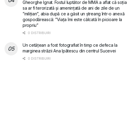
Gheorghe Ignat. Fostul luptător de MMA a aflat că soția
sa ar fi terorizată și amenințată de ani de zile de un
”milițian”, abia după ce a găsit un ștreang într-o anexă
gospodărească: ”Viața îmi este călcată în picioare la
propriu”
0 DISTRIBUIRI
Un cetățean a fost fotografiat în timp ce defeca la
marginea străzii Ana Ipătescu din centrul Sucevei
0 DISTRIBUIRI