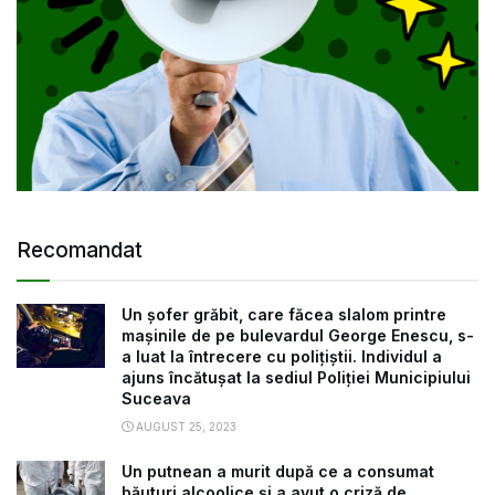
Recomandat
Un șofer grăbit, care făcea slalom printre
mașinile de pe bulevardul George Enescu, s-
a luat la întrecere cu polițiștii. Individul a
ajuns încătușat la sediul Poliției Municipiului
Suceava
AUGUST 25, 2023
Un putnean a murit după ce a consumat
băuturi alcoolice și a avut o criză de