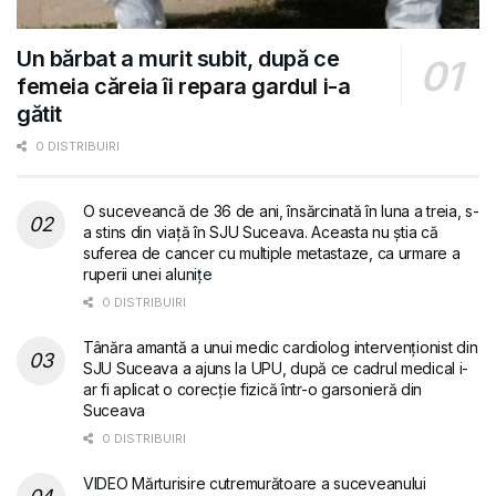
Un bărbat a murit subit, după ce
femeia căreia îi repara gardul i-a
gătit
0 DISTRIBUIRI
O suceveancă de 36 de ani, însărcinată în luna a treia, s-
a stins din viață în SJU Suceava. Aceasta nu știa că
suferea de cancer cu multiple metastaze, ca urmare a
ruperii unei alunițe
0 DISTRIBUIRI
Tânăra amantă a unui medic cardiolog intervenționist din
SJU Suceava a ajuns la UPU, după ce cadrul medical i-
ar fi aplicat o corecție fizică într-o garsonieră din
Suceava
0 DISTRIBUIRI
VIDEO Mărturisire cutremurătoare a suceveanului