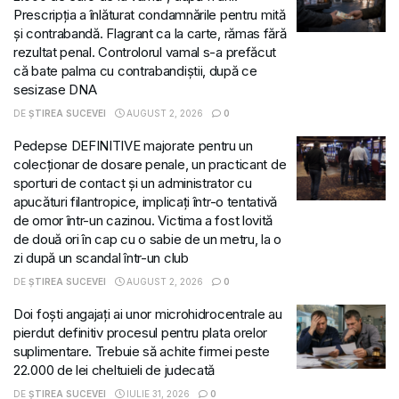
Prescripția a înlăturat condamnările pentru mită
și contrabandă. Flagrant ca la carte, rămas fără
rezultat penal. Controlorul vamal s-a prefăcut
că bate palma cu contrabandiștii, după ce
sesizase DNA
DE
ȘTIREA SUCEVEI
AUGUST 2, 2026
0
Pedepse DEFINITIVE majorate pentru un
colecționar de dosare penale, un practicant de
sporturi de contact și un administrator cu
apucături filantropice, implicați într-o tentativă
de omor într-un cazinou. Victima a fost lovită
de două ori în cap cu o sabie de un metru, la o
zi după un scandal într-un club
DE
ȘTIREA SUCEVEI
AUGUST 2, 2026
0
Doi foști angajați ai unor microhidrocentrale au
pierdut definitiv procesul pentru plata orelor
suplimentare. Trebuie să achite firmei peste
22.000 de lei cheltuieli de judecată
DE
ȘTIREA SUCEVEI
IULIE 31, 2026
0