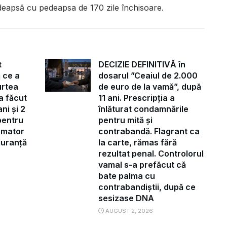
edeapsă cu pedeapsa de 170 zile închisoare.
t
DECIZIE DEFINITIVĂ în
 ce a
dosarul ”Ceaiul de 2.000
urtea
de euro de la vamă”, după
a făcut
11 ani. Prescripția a
ni și 2
înlăturat condamnările
pentru
pentru mită și
ormator
contrabandă. Flagrant ca
iguranță
la carte, rămas fără
rezultat penal. Controlorul
vamal s-a prefăcut că
bate palma cu
contrabandiștii, după ce
sesizase DNA
AUGUST 2, 2026