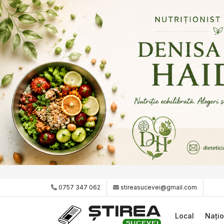
0757 347 062
stireasucevei@gmail.com
Local
Națio