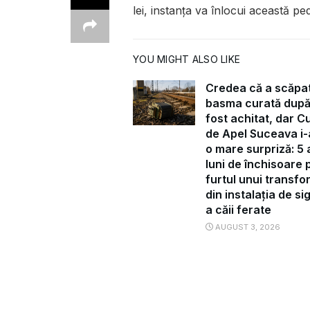
lei, instanţa va înlocui această p
YOU MIGHT ALSO LIKE
Credea că a scăpa
basma curată după
fost achitat, dar C
de Apel Suceava i-
o mare surpriză: 5 a
luni de închisoare 
furtul unui transf
din instalația de s
a căii ferate
AUGUST 3, 2026