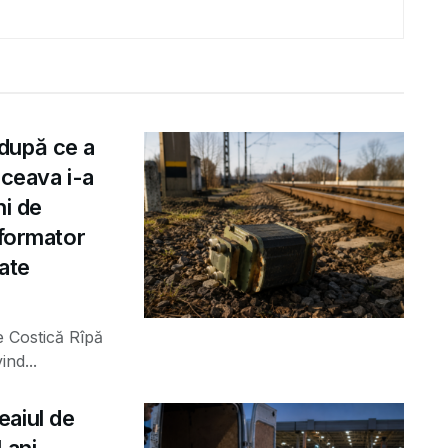
după ce a
uceava i-a
ni de
sformator
rate
e Costică Rîpă
ind...
eaiul de