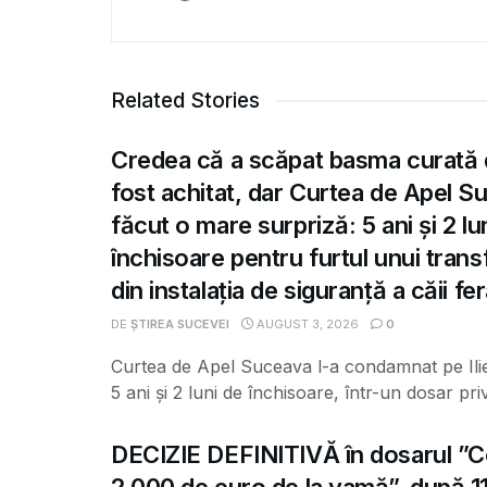
Related Stories
Credea că a scăpat basma curată 
fost achitat, dar Curtea de Apel S
făcut o mare surpriză: 5 ani și 2 lu
închisoare pentru furtul unui tran
din instalația de siguranță a căii fe
DE
ȘTIREA SUCEVEI
AUGUST 3, 2026
0
Curtea de Apel Suceava l-a condamnat pe Ili
5 ani și 2 luni de închisoare, într-un dosar priv
DECIZIE DEFINITIVĂ în dosarul ”C