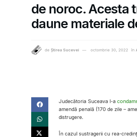
de noroc. Acesta t
daune materiale de
de
Știrea Sucevei
octombrie 30, 2022
în
Judecătoria Suceava l-a
condam
amendă penală (170 de zile – amend
distrugere.
În cazul sustragerii cu rea-credi