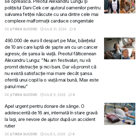
se oprească. Preotul Alexandru Lungu și
polițistul Dani Cek cer ajutorul oamenilor pentru
salvarea fetiței născute cu una dintre cele mai
complexe malformații cardiace congenitale
DE
ȘTIREA SUCEVEI
IULIE 31, 2026
0
490.000 de euro îl despart pe Max, băiețelul
de 10 ani care luptă de șapte ani cu un cancer
agresiv, de șansa la viață. Preotul fălticenean
Alexandru Lungu: ”Nu am festivaluri, nu vă
promit distracție și nici bani. Dar vă promit că
nu există satisfacție mai mare decât șansa
oferită unui copil la o viață mai bună. Max este
pariul meu”
DE
ȘTIREA SUCEVEI
IULIE 9, 2026
0
Apel urgent pentru donare de sânge. O
adolescentă de 16 ani, internată în stare gravă
la Iași, are nevoie de ajutor după un accident
rutier
DE
ȘTIREA SUCEVEI
IULIE 5, 2026
0