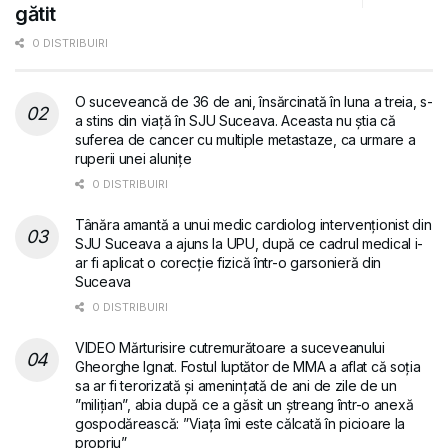
gătit
0 DISTRIBUIRI
O suceveancă de 36 de ani, însărcinată în luna a treia, s-
a stins din viață în SJU Suceava. Aceasta nu știa că
suferea de cancer cu multiple metastaze, ca urmare a
ruperii unei alunițe
0 DISTRIBUIRI
Tânăra amantă a unui medic cardiolog intervenționist din
SJU Suceava a ajuns la UPU, după ce cadrul medical i-
ar fi aplicat o corecție fizică într-o garsonieră din
Suceava
0 DISTRIBUIRI
VIDEO Mărturisire cutremurătoare a suceveanului
Gheorghe Ignat. Fostul luptător de MMA a aflat că soția
sa ar fi terorizată și amenințată de ani de zile de un
”milițian”, abia după ce a găsit un ștreang într-o anexă
gospodărească: ”Viața îmi este călcată în picioare la
propriu”