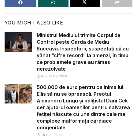
YOU MIGHT ALSO LIKE
Ministrul Mediului trimite Corpul de
Control peste Garda de Mediu
Suceava. Inspectorii, suspectați că au
vânat ”cifre record” la amenzi, în timp
ce problemele grave au rămas
nerezolvate
AUGUST 3, 2026
500.000 de euro pentru ca inima lui
Ellis să nu se oprească. Preotul
Alexandru Lungu și polițistul Dani Cek
cer ajutorul oamenilor pentru salvarea
fetiței născute cu una dintre cele mai
complexe malformații cardiace
congenitale
IULIE 31, 2026