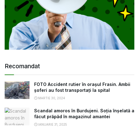
Recomandat
FOTO Accident rutier în orașul Frasin. Ambii
șoferi au fost transportați la spital
MARTIE 30, 2024
Scandal amoros în Burdujeni. Soția înșelată a
făcut prăpăd în magazinul amantei
IANUARIE 31, 2025