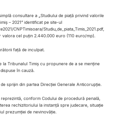
implă consultare a „Studiului de piață privind valorile
miș – 2021” identificat pe site-ul
ize2021/CNPTimisoara/Studiu_de_piata_Timis_2021.pdf,
ar valora cel puțin 2.440.000 euro (110 euro/mp).
ătorii față de inculpat.
re la Tribunalul Timiș cu propunere de a se menține
i dispuse în cauză.
de sprijin din partea Direcției Generale Anticorupție.
 reprezintă, conform Codului de procedură penală,
terea rechizitoriului la instanță spre judecare, situație
ul prezumției de nevinovăție.