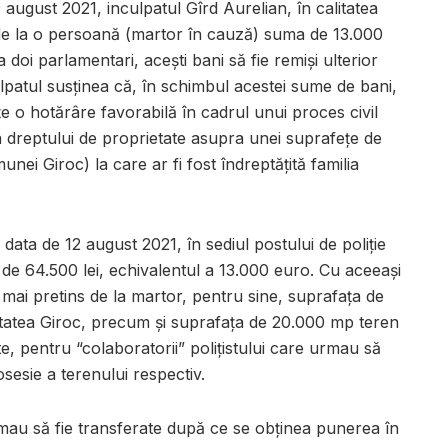
 august 2021, inculpatul Gîrd Aurelian, în calitatea
 de la o persoană (martor în cauză) suma de 13.000
 doi parlamentari, acești bani să fie remiși ulterior
lpatul susținea că, în schimbul acestei sume de bani,
e o hotărâre favorabilă în cadrul unui proces civil
a dreptului de proprietate asupra unei suprafețe de
nei Giroc) la care ar fi fost îndreptățită familia
data de 12 august 2021, în sediul postului de poliție
a de 64.500 lei, echivalentul a 13.000 euro. Cu aceeași
 mai pretins de la martor, pentru sine, suprafața de
litatea Giroc, precum și suprafața de 20.000 mp teren
ate, pentru “colaboratorii” polițistului care urmau să
sesie a terenului respectiv.
mau să fie transferate după ce se obținea punerea în