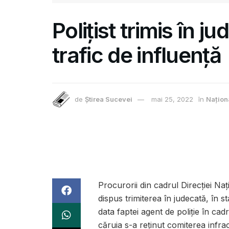
Polițist trimis în 
trafic de influență
de
Știrea Sucevei
mai 25, 2022
în
Națion
Procurorii din cadrul Direcției Naț
dispus trimiterea în judecată, în s
data faptei agent de poliție în cadr
căruia s-a reținut comiterea infrac