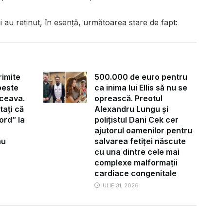
ii au reținut, în esență, următoarea stare de fapt:
rimite
500.000 de euro pentru
peste
ca inima lui Ellis să nu se
ceava.
oprească. Preotul
tați că
Alexandru Lungu și
ord” la
polițistul Dani Cek cer
ajutorul oamenilor pentru
au
salvarea fetiței născute
cu una dintre cele mai
complexe malformații
cardiace congenitale
IULIE 31, 2026