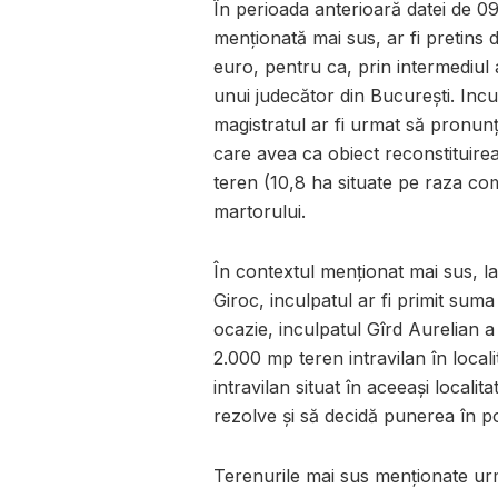
În perioada anterioară datei de 09
menționată mai sus, ar fi pretins
euro, pentru ca, prin intermediul a
unui judecător din București. Incu
magistratul ar fi urmat să pronunț
care avea ca obiect reconstituire
teren (10,8 ha situate pe raza comu
martorului.
În contextul menționat mai sus, la 
Giroc, inculpatul ar fi primit sum
ocazie, inculpatul Gîrd Aurelian a
2.000 mp teren intravilan în loca
intravilan situat în aceeași localit
rezolve și să decidă punerea în po
Terenurile mai sus menționate ur