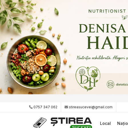
0757 347 062
stireasucevei@gmail.com
Local
Națio