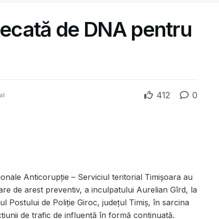
judecată de DNA pentru
412
0
al
ionale Anticorupție – Serviciul teritorial Timișoara au
tare de arest preventiv, a inculpatului Aurelian Gîrd
, la
ul Postului de Poliție Giroc, județul Timiș, în sarcina
țiunii de trafic de influență în formă continuată.