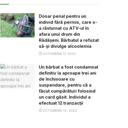
Dosar penal pentru un
individ fără permis, care s-
a răsturnat cu ATV-ul în
afara unui drum din
Rădășeni. Bărbatul a refuzat
să-și divulge alcoolemia
OCTOMBRIE 17, 2023
Un bărbat a fost condamnat
definitiv la aproape trei ani
de închisoare cu
suspendare, pentru că a
făcut cumpărături folosind
un card găsit. Individul a
efectuat 12 tranzacții
OCTOMBRIE 14, 2023