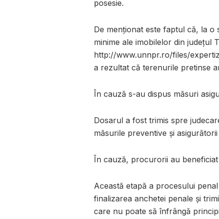
posesie.
De menționat este faptul că, la o s
minime ale imobilelor din județul Ti
http://www.unnpr.ro/files/expert
a rezultat că terenurile pretinse 
În cauză s-au dispus măsuri asigur
Dosarul a fost trimis spre judeca
măsurile preventive și asigurători
În cauză, procurorii au beneficiat 
Această etapă a procesului penal
finalizarea anchetei penale și trimi
care nu poate să înfrângă principi