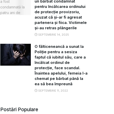
un bărbat condamnat
pentru încălcarea ordinului
de protecție provizoriu,
acuzat că și-ar fi agresat
partenera și fiica. Victimele
și-au retras plângerile
SEPTEMBRIE 14, 2025
O fălticeneancă a sunat la
Poliție pentru a sesiza
faptul că iubitul său, care a
încălcat ordinul de
protecție, face scandal.
Înaintea apelului, femeia l-a
chemat pe bărbat până la
ea să bea împreună
SEPTEMBRIE 11, 2022
Postări Populare