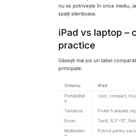
nu se potrivește în orice mediu, i
spații silențioase.
iPad vs laptop – c
practice
Găsești mai jos un tabel comparat
principale:
Criteriu
iPad
Portabilitat
Ușor, compact, înca
e
Tastatură
Poate fi atașată se
Ecran
Tactil, 8.3”–13”, Re
Multitaskin
Potrivit pentru sarc
g