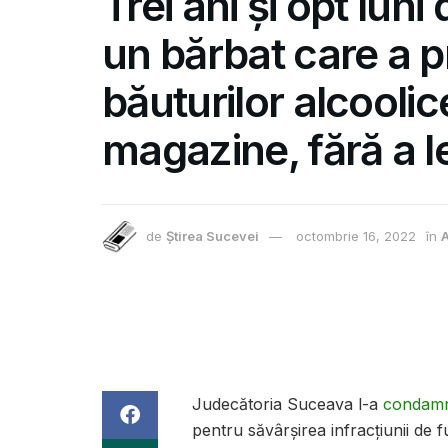
Trei ani și opt lun
un bărbat care a p
băuturilor alcooli
magazine, fără a le
de
Știrea Sucevei
octombrie 16, 2022
în
A
Judecătoria Suceava l-a
condam
pentru săvârșirea infracțiunii de f