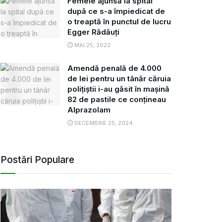
Femeie ajunsă la spital
după ce s-a împiedicat de
o treaptă în punctul de lucru
Egger Rădăuți
MAI 25, 2022
Amendă penală de 4.000
de lei pentru un tânăr căruia
polițiștii i-au găsit în mașină
82 de pastile ce conțineau
Alprazolam
DECEMBRIE 25, 2024
Postări Populare