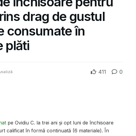
i de închisoare pentru
rins drag de gustul
ce consumate în
 plăti
411
0
naliză
nat
pe Ovidiu C. la trei ani și opt luni de închisoare
urt calificat în formă continuată (6 materiale). În