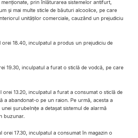
 menționate, prin înlăturarea sistemelor antifurt,
um și mai multe sticle de băuturi alcoolice, pe care
nteriorul unităților comerciale, cauzând un prejudiciu
ul orei 18.40, inculpatul a produs un prejudiciu de
rei 19.30, inculpatul a furat o sticlă de vodcă, pe care
l orei 13.20, inculpatul a furat a consumat o sticlă de
ală a abandonat-o pe un raion. Pe urmă, acesta a
 unei șurubelnițe a detașat sistemul de alarmă
în buzunar.
ul orei 17.30, inculpatul a consumat în magazin o