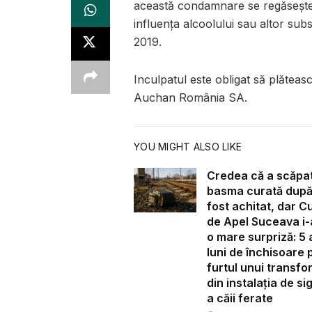
această condamnare se regăsește
influența alcoolului sau altor sub
2019.
Inculpatul este obligat să plăteas
Auchan România SA.
YOU MIGHT ALSO LIKE
Credea că a scăpa
basma curată după
fost achitat, dar C
de Apel Suceava i-
o mare surpriză: 5 a
luni de închisoare 
furtul unui transf
din instalația de s
a căii ferate