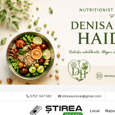
0757 347 062
stireasucevei@gmail.com
Local
Națio