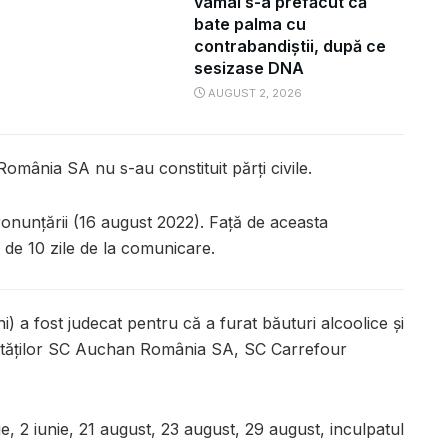
vamal s-a prefăcut că
bate palma cu
contrabandiștii, după ce
sesizase DNA
AUGUST 2, 2026
mânia SA nu s-au constituit părți civile.
pronunțării (16 august 2022). Față de aceasta
 de 10 zile de la comunicare.
i) a fost judecat pentru că a furat băuturi alcoolice și
ietăților SC Auchan România SA, SC Carrefour
ie, 2 iunie, 21 august, 23 august, 29 august, inculpatul