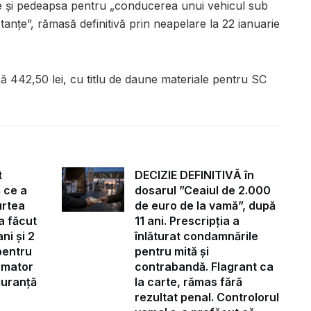
 și pedeapsa pentru „conducerea unui vehicul sub
stanțe”, rămasă definitivă prin neapelare la 22 ianuarie
că 442,50 lei, cu titlu de daune materiale pentru SC
t
DECIZIE DEFINITIVĂ în
 ce a
dosarul ”Ceaiul de 2.000
urtea
de euro de la vamă”, după
a făcut
11 ani. Prescripția a
ni și 2
înlăturat condamnările
pentru
pentru mită și
ormator
contrabandă. Flagrant ca
iguranță
la carte, rămas fără
rezultat penal. Controlorul