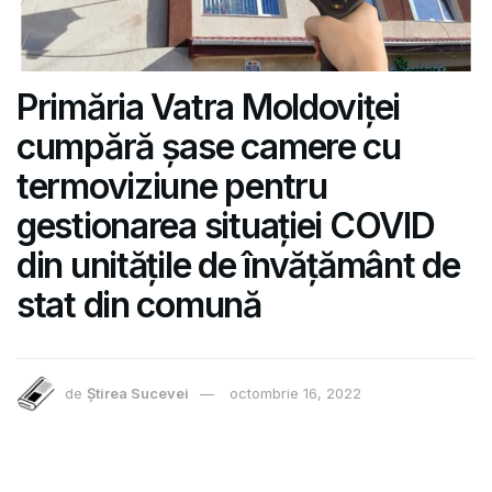
Primăria Vatra Moldoviței
cumpără șase camere cu
termoviziune pentru
gestionarea situației COVID
din unitățile de învățământ de
stat din comună
de
Știrea Sucevei
octombrie 16, 2022