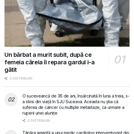
Un bărbat a murit subit, după ce
femeia căreia îi repara gardul i-a
gătit
0 DISTRIBUIRI
O suceveancă de 36 de ani, însărcinată în luna a treia, s-
a stins din viață în SJU Suceava. Aceasta nu știa că
suferea de cancer cu multiple metastaze, ca urmare a
ruperii unei alunițe
0 DISTRIBUIRI
Tânăra amantă a unui medic cardiolog intervenționist din