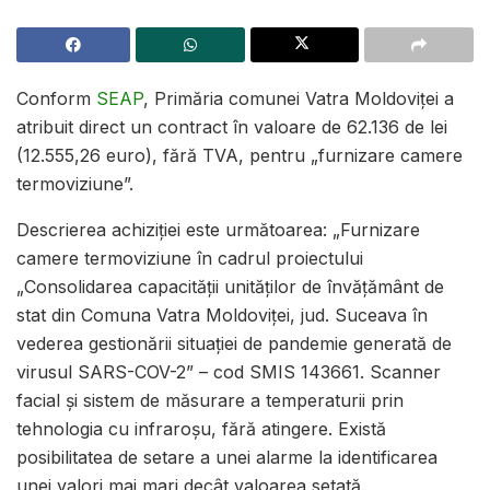
Conform
SEAP
,
Primăria comunei Vatra Moldoviței a
atribuit direct un contract în valoare de
62.136
de lei
(
12.555,26
e
uro), fără TVA, pentru „furnizare camere
termoviziune”.
Descrierea achiziției este următoarea: „Furnizare
camere termoviziune în cadrul proiectului
„Consolidarea capacității unităților de învățământ de
stat din Comuna Vatra Moldoviței, jud. Suceava în
vederea gestionării situației de pandemie ge
nerată de
virusul SARS-COV-2” – cod SMIS 143661. Scanner
facial și sistem de măsurare a temperaturii prin
tehnologia cu infraroșu, fără atingere. Există
posibilitatea de setare a unei alarme la identificarea
unei valori mai mari decât valoarea setată.