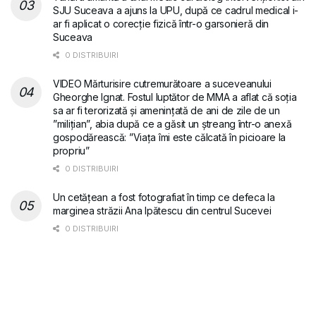
SJU Suceava a ajuns la UPU, după ce cadrul medical i-
ar fi aplicat o corecție fizică într-o garsonieră din
Suceava
0 DISTRIBUIRI
VIDEO Mărturisire cutremurătoare a suceveanului
Gheorghe Ignat. Fostul luptător de MMA a aflat că soția
sa ar fi terorizată și amenințată de ani de zile de un
”milițian”, abia după ce a găsit un ștreang într-o anexă
gospodărească: ”Viața îmi este călcată în picioare la
propriu”
0 DISTRIBUIRI
Un cetățean a fost fotografiat în timp ce defeca la
marginea străzii Ana Ipătescu din centrul Sucevei
0 DISTRIBUIRI