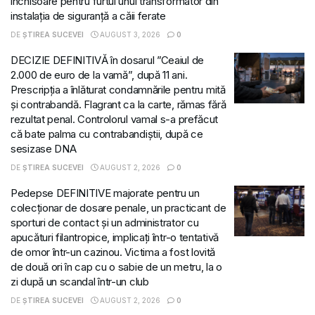
închisoare pentru furtul unui transformator din
instalația de siguranță a căii ferate
DE
ȘTIREA SUCEVEI
AUGUST 3, 2026
0
DECIZIE DEFINITIVĂ în dosarul ”Ceaiul de
2.000 de euro de la vamă”, după 11 ani.
Prescripția a înlăturat condamnările pentru mită
și contrabandă. Flagrant ca la carte, rămas fără
rezultat penal. Controlorul vamal s-a prefăcut
că bate palma cu contrabandiștii, după ce
sesizase DNA
DE
ȘTIREA SUCEVEI
AUGUST 2, 2026
0
Pedepse DEFINITIVE majorate pentru un
colecționar de dosare penale, un practicant de
sporturi de contact și un administrator cu
apucături filantropice, implicați într-o tentativă
de omor într-un cazinou. Victima a fost lovită
de două ori în cap cu o sabie de un metru, la o
zi după un scandal într-un club
DE
ȘTIREA SUCEVEI
AUGUST 2, 2026
0