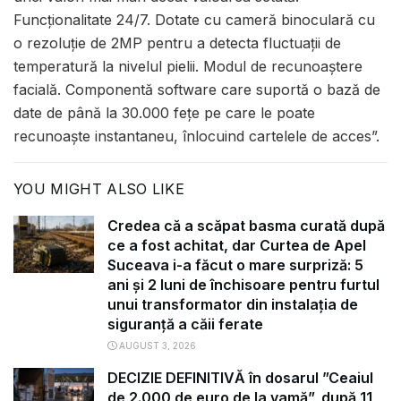
Funcționalitate 24/7. Dotate cu cameră binoculară cu
o rezoluție de 2MP pentru a detecta fluctuații de
temperatură la nivelul pielii. Modul de recunoaștere
facială. Componentă software care suportă o bază de
date de până la 30.000 fețe pe care le poate
recunoaște instantaneu, înlocuind cartelele de acces”.
YOU MIGHT ALSO LIKE
Credea că a scăpat basma curată după
ce a fost achitat, dar Curtea de Apel
Suceava i-a făcut o mare surpriză: 5
ani și 2 luni de închisoare pentru furtul
unui transformator din instalația de
siguranță a căii ferate
AUGUST 3, 2026
DECIZIE DEFINITIVĂ în dosarul ”Ceaiul
de 2.000 de euro de la vamă”, după 11