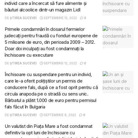
individ care a încercat să fure alimente și
băuturi alcoolice dintr-un magazin Lidl
DE
ȘTIREA SUCEVEI
SEPTEMBRIE 13, 2022
0
Primele condamnări în dosarul fermielor
judecați pentru fraudă cu fonduri europene de
5 milioane de euro, din perioada 2009 – 2012.
Doar doi inculpați au fost condamnați la
închisoare cu executare
DE
ȘTIREA SUCEVEI
SEPTEMBRIE 12, 2022
0
Închisoare cu suspendare pentru un individ,
care le-a oferit polițiștilor un permis de
conducere fals, după ce a fost oprit pentru că
circula anapoda pe o stradă cu sens unic.
Bărbatul a plătit 1.000 de euro pentru permisul
fals făcut în Bulgaria
DE
ȘTIREA SUCEVEI
SEPTEMBRIE 8, 2022
0
Un valutist din Piața Mare a fost condamnat
definitiv la opt luni de închisoare cu