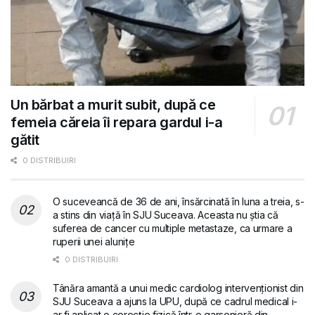
Un bărbat a murit subit, după ce
femeia căreia îi repara gardul i-a
gătit
0 DISTRIBUIRI
O suceveancă de 36 de ani, însărcinată în luna a treia, s-
a stins din viață în SJU Suceava. Aceasta nu știa că
suferea de cancer cu multiple metastaze, ca urmare a
ruperii unei alunițe
0 DISTRIBUIRI
Tânăra amantă a unui medic cardiolog intervenționist din
SJU Suceava a ajuns la UPU, după ce cadrul medical i-
ar fi aplicat o corecție fizică într-o garsonieră din