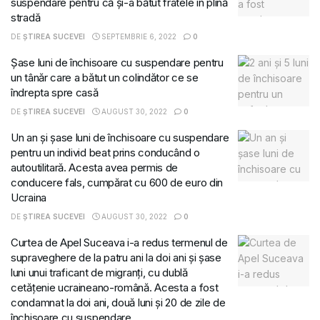
suspendare pentru că și-a bătut fratele în plină
stradă
DE
ȘTIREA SUCEVEI
SEPTEMBRIE 6, 2022
0
Șase luni de închisoare cu suspendare pentru
un tânăr care a bătut un colindător ce se
îndrepta spre casă
DE
ȘTIREA SUCEVEI
AUGUST 30, 2022
0
Un an și șase luni de închisoare cu suspendare
pentru un individ beat prins conducând o
autoutilitară. Acesta avea permis de
conducere fals, cumpărat cu 600 de euro din
Ucraina
DE
ȘTIREA SUCEVEI
AUGUST 30, 2022
0
Curtea de Apel Suceava i-a redus termenul de
supraveghere de la patru ani la doi ani și șase
luni unui traficant de migranți, cu dublă
cetățenie ucraineano-română. Acesta a fost
condamnat la doi ani, două luni și 20 de zile de
închisoare cu suspendare