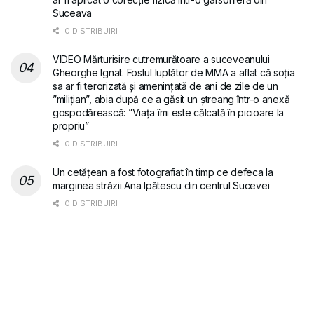
Suceava
0 DISTRIBUIRI
VIDEO Mărturisire cutremurătoare a suceveanului
Gheorghe Ignat. Fostul luptător de MMA a aflat că soția
sa ar fi terorizată și amenințată de ani de zile de un
”milițian”, abia după ce a găsit un ștreang într-o anexă
gospodărească: ”Viața îmi este călcată în picioare la
propriu”
0 DISTRIBUIRI
Un cetățean a fost fotografiat în timp ce defeca la
marginea străzii Ana Ipătescu din centrul Sucevei
0 DISTRIBUIRI