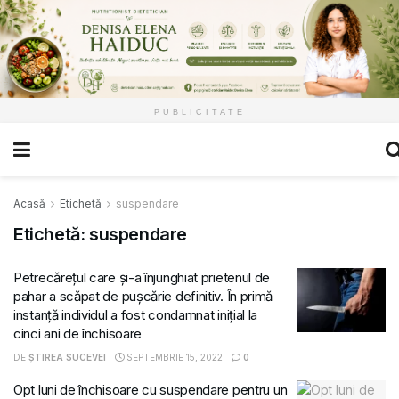
PUBLICITATE
Acasă
Etichetă
suspendare
Etichetă:
suspendare
Petrecărețul care și-a înjunghiat prietenul de
pahar a scăpat de pușcărie definitiv. În primă
instanță individul a fost condamnat inițial la
cinci ani de închisoare
DE
ȘTIREA SUCEVEI
SEPTEMBRIE 15, 2022
0
Opt luni de închisoare cu suspendare pentru un