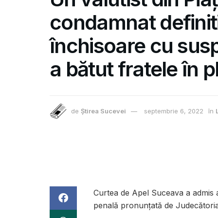
condamnat definiti
închisoare cu sus
a bătut fratele în p
de
Știrea Sucevei
septembrie 6, 2022
în
Curtea de Apel Suceava a admis ap
penală pronunțată de Judecătoria 