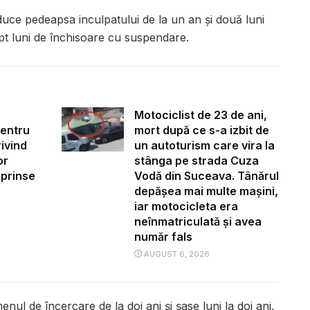
reduce pedeapsa inculpatului de la un an și două luni
pt luni de închisoare cu suspendare.
Motociclist de 23 de ani,
pentru
mort după ce s-a izbit de
ivind
un autoturism care vira la
or
stânga pe strada Cuza
uprinse
Vodă din Suceava. Tânărul
depășea mai multe mașini,
iar motocicleta era
neînmatriculată și avea
număr fals
AUGUST 6, 2026
nul de încercare de la doi ani și șase luni la doi ani,