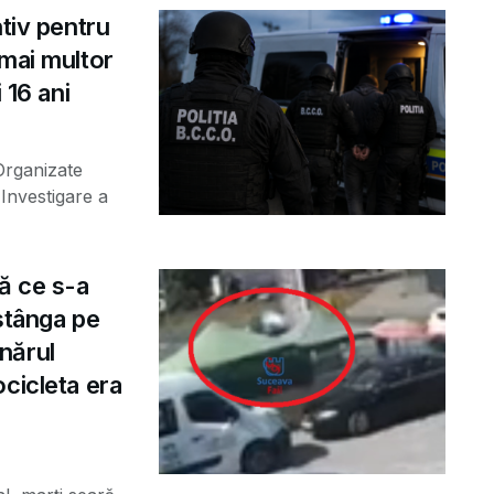
ntiv pentru
 mai multor
 16 ani
 Organizate
Investigare a
ă ce s-a
 stânga pe
nărul
cicleta era