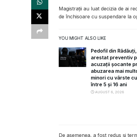
Magistrații au luat decizia de ai 
de închisoare cu suspendare la o
YOU MIGHT ALSO LIKE
Pedofil din Rădăuți,
arestat preventiv 
acuzații șocante pr
abuzarea mai mult
minori cu vârste c
între 5 și 16 ani
AUGUST 6, 2026
De asemenea, a fost redus și terme