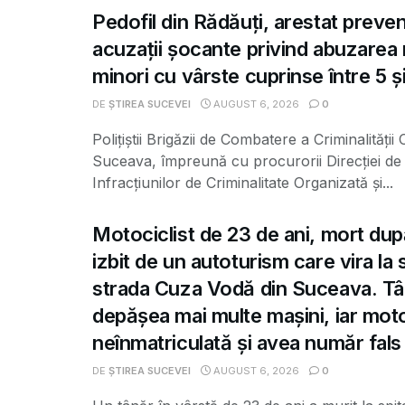
Pedofil din Rădăuți, arestat preve
acuzații șocante privind abuzarea
minori cu vârste cuprinse între 5 și
DE
ȘTIREA SUCEVEI
AUGUST 6, 2026
0
Polițiștii Brigăzii de Combatere a Criminalității
Suceava, împreună cu procurorii Direcției de 
Infracțiunilor de Criminalitate Organizată și...
Motociclist de 23 de ani, mort dup
izbit de un autoturism care vira la
strada Cuza Vodă din Suceava. Tâ
depășea mai multe mașini, iar moto
neînmatriculată și avea număr fals
DE
ȘTIREA SUCEVEI
AUGUST 6, 2026
0