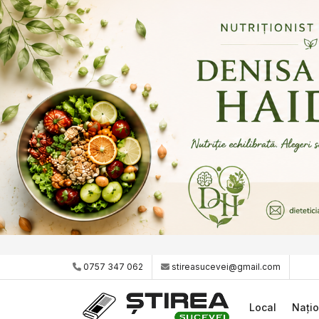
0757 347 062
stireasucevei@gmail.com
Local
Națio