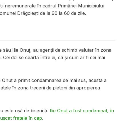
ății neremunerate în cadrul Primăriei Municipiului
munei Drăgoieşti de la 90 la 60 de zile.
le său Ilie Onuț, au agenții de schimb valutar în zona
 Cei doi se ceartă între ei, ca și cum ar fi cei mai
n Onuț a primit condamnarea de mai sus, acesta a
atele în zona trecerii de pietoni din apropierea
nu este ușă de biserică.
Ilie Onuț a fost condamnat, în
ușcat fratele în cap.