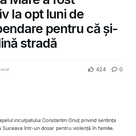
v la opt luni de
pendare pentru că și-
lină stradă
424
0
Local
elul inculpatului Constantin Onuț privind sentința
Suceava într-un dosar pentru violență în familie.