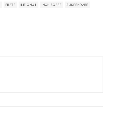
T
FRATE
ILIE ONUT
INCHISOARE
SUSPENDARE