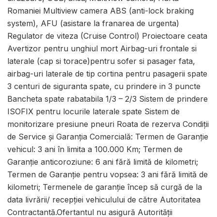
Romaniei Multiview camera ABS (anti-lock braking
system), AFU (asistare la franarea de urgenta)
Regulator de viteza (Cruise Control) Proiectoare ceata
Avertizor pentru unghiul mort Airbag-uri frontale si
laterale (cap si torace)pentru sofer si pasager fata,
airbag-uri laterale de tip cortina pentru pasagerii spate
3 centuri de siguranta spate, cu prindere in 3 puncte
Bancheta spate rabatabila 1/3 – 2/3 Sistem de prindere
ISOFIX pentru locurile laterale spate Sistem de
monitorizare presiune pneuri Roata de rezerva Condiţii
de Service şi Garanţia Comercială: Termen de Garanţie
vehicul: 3 ani în limita a 100.000 Km; Termen de
Garanție anticoroziune: 6 ani fără limită de kilometri;
Termen de Garanție pentru vopsea: 3 ani fără limită de
kilometri; Termenele de garanţie încep să curgă de la
data livrării/ recepţiei vehiculului de către Autoritatea
Contractantă.Ofertantul nu asigură Autorităţii