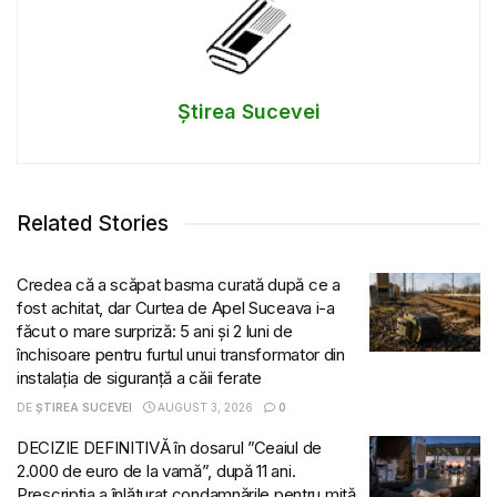
Știrea Sucevei
Related Stories
Credea că a scăpat basma curată după ce a
fost achitat, dar Curtea de Apel Suceava i-a
făcut o mare surpriză: 5 ani și 2 luni de
închisoare pentru furtul unui transformator din
instalația de siguranță a căii ferate
DE
ȘTIREA SUCEVEI
AUGUST 3, 2026
0
DECIZIE DEFINITIVĂ în dosarul ”Ceaiul de
2.000 de euro de la vamă”, după 11 ani.
Prescripția a înlăturat condamnările pentru mită