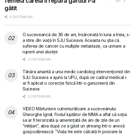
femeia căreia îi repara gardul i-a
gătit
0 DISTRIBUIRI
O suceveancă de 36 de ani, însărcinată în luna a treia, s-
a stins din viață în SJU Suceava. Aceasta nu știa că
suferea de cancer cu multiple metastaze, ca urmare a
ruperii unei alunițe
0 DISTRIBUIRI
Tânăra amantă a unui medic cardiolog intervenționist din
SJU Suceava a ajuns la UPU, după ce cadrul medical i-
ar fi aplicat o corecție fizică într-o garsonieră din
Suceava
0 DISTRIBUIRI
VIDEO Mărturisire cutremurătoare a suceveanului
Gheorghe Ignat. Fostul luptător de MMA a aflat că soția
sa ar fi terorizată și amenințată de ani de zile de un
”milițian”, abia după ce a găsit un ștreang într-o anexă
gospodărească: ”Viața îmi este călcată în picioare la