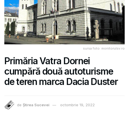
sursa foto: monitorulsv.ro
Primăria Vatra Dornei
cumpără două autoturisme
de teren marca Dacia Duster
de
Știrea Sucevei
octombrie 19, 2022