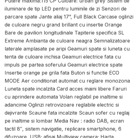
Putere maxima:115 CP Culoare: urban grey Sistem de
iluminare de tip LED pentru luminile de zi Senzori de
parcare spate Jante aliaj 17”, Full Black Carcase oglinzi
de culoare negru grand brillant cu insertie Orange
Bare de pavilion longitudinale Tapiterie specifica SL
Extreme Ambianta de culoare neagra Semnalizatoare
laterale amplasate pe aripi Geamuri spate si luneta cu
tenta de culoare inchisa Geamuri electrice fata cu
impuls pe partea soferului Geamuri electrice spate
Insertie orange pe grila fata Buton si functie ECO
MODE Aer conditionat automat cu reglare monozona
Luneta spate incalzita Card acces maini libere Faruri
cu aprindere automata Volan reglabil pe inaltime si
adancime Oglinzi retrovizoare reglabile electric si
dejivrante Scaune fata incalzite Scaun sofer cu reglaj
pe inaltime si lombar Media Nav : radio DAB, ecran
tactil 8″, sistem navigatie, replicare smartphone, 6
difuzoare, USB; afisaj Multiview camera; Harta