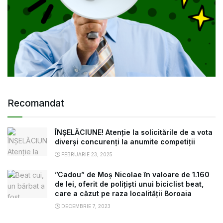
Recomandat
ÎNȘELĂCIUNE! Atenție la solicitările de a vota
diverși concurenți la anumite competiții
FEBRUARIE 23, 2025
”Cadou” de Moș Nicolae în valoare de 1.160
de lei, oferit de polițiști unui biciclist beat,
care a căzut pe raza localității Boroaia
DECEMBRIE 7, 2023