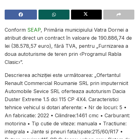
Conform
SEAP
,
Primăria municipiului Vatra Dornei a
atribuit direct un contract în valoare de
190.886,74
de
lei (
38.578,57
e
uro), fără TVA, pentru „Furnizarea a
doua autoturisme de teren prin ‹Programul Rabla
Clasic›”.
Descrierea achiziției este următoarea: „Ofertantul
Renault Commercial Roumanie SRL prin imputernicit
Automobile Sevice SRL oferteaza autotur
ism Dacia
Duster Extreme 1.5 dci 115 CP 4X4. Caracteristici
tehnice vehicul si dotari aferente: • Nr de locuri: 5 •
An fabricatie: 2022 • Cilindree:1461 cmc • Carburant:
motorina • Tip cutie de viteze: manuala • Tractiune:
integrala • Jante si pneuri fata/spate:215/60/R17 •