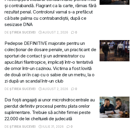
și contrabandă. Flagrant ca la carte, rămas fără
rezultat penal. Controlorul vamal s-a prefăcut
că bate palma cu contrabandiștii, după ce
sesizase DNA
DE
ȘTIREA SUCEVEI
AUGUST 2, 2026
0
Pedepse DEFINITIVE majorate pentru un
colecționar de dosare penale, un practicant de
sporturi de contact și un administrator cu
apucături filantropice, implicați într-o tentativă
de omor într-un cazinou. Victima a fost lovită
de două ori în cap cu o sabie de un metru, la o
zi după un scandal într-un club
DE
ȘTIREA SUCEVEI
AUGUST 2, 2026
0
Doi foști angajați ai unor microhidrocentrale au
pierdut definitiv procesul pentru plata orelor
suplimentare. Trebuie să achite firmei peste
22.000 de lei cheltuieli de judecată
DE
ȘTIREA SUCEVEI
IULIE 31, 2026
0