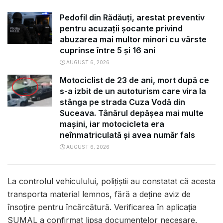
Pedofil din Rădăuți, arestat preventiv
pentru acuzații șocante privind
abuzarea mai multor minori cu vârste
cuprinse între 5 și 16 ani
AUGUST 6, 2026
Motociclist de 23 de ani, mort după ce
s-a izbit de un autoturism care vira la
stânga pe strada Cuza Vodă din
Suceava. Tânărul depășea mai multe
mașini, iar motocicleta era
neînmatriculată și avea număr fals
AUGUST 6, 2026
La controlul vehiculului, polițiștii au constatat că acesta
transporta material lemnos, fără a deține aviz de
însoțire pentru încărcătură. Verificarea în aplicația
SUMAL a confirmat lipsa documentelor necesare.