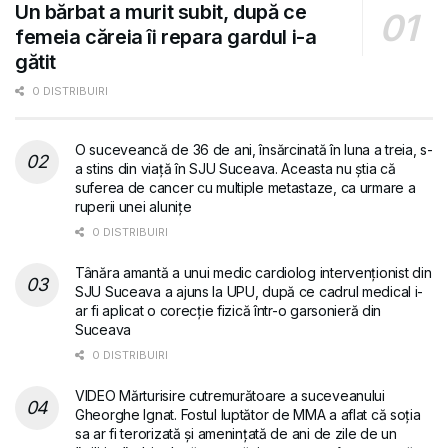
Un bărbat a murit subit, după ce
femeia căreia îi repara gardul i-a
gătit
0 DISTRIBUIRI
O suceveancă de 36 de ani, însărcinată în luna a treia, s-
a stins din viață în SJU Suceava. Aceasta nu știa că
suferea de cancer cu multiple metastaze, ca urmare a
ruperii unei alunițe
0 DISTRIBUIRI
Tânăra amantă a unui medic cardiolog intervenționist din
SJU Suceava a ajuns la UPU, după ce cadrul medical i-
ar fi aplicat o corecție fizică într-o garsonieră din
Suceava
0 DISTRIBUIRI
VIDEO Mărturisire cutremurătoare a suceveanului
Gheorghe Ignat. Fostul luptător de MMA a aflat că soția
sa ar fi terorizată și amenințată de ani de zile de un