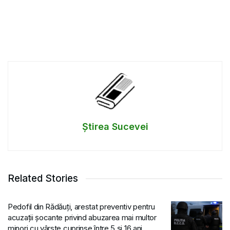
Știrea Sucevei
Related Stories
Pedofil din Rădăuți, arestat preventiv pentru
acuzații șocante privind abuzarea mai multor
minori cu vârste cuprinse între 5 și 16 ani