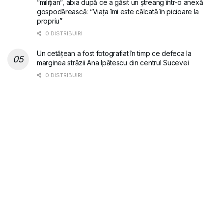
”milițian”, abia după ce a găsit un ștreang într-o anexă
gospodărească: ”Viața îmi este călcată în picioare la
propriu”
0 DISTRIBUIRI
Un cetățean a fost fotografiat în timp ce defeca la
marginea străzii Ana Ipătescu din centrul Sucevei
0 DISTRIBUIRI