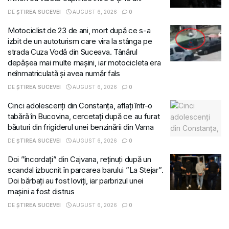
DE
ȘTIREA SUCEVEI
AUGUST 6, 2026
0
Motociclist de 23 de ani, mort după ce s-a
izbit de un autoturism care vira la stânga pe
strada Cuza Vodă din Suceava. Tânărul
depășea mai multe mașini, iar motocicleta era
neînmatriculată și avea număr fals
DE
ȘTIREA SUCEVEI
AUGUST 6, 2026
0
Cinci adolescenți din Constanța, aflați într-o
tabără în Bucovina, cercetați după ce au furat
băuturi din frigiderul unei benzinării din Vama
DE
ȘTIREA SUCEVEI
AUGUST 6, 2026
0
Doi ”încordați” din Cajvana, reținuți după un
scandal izbucnit în parcarea barului ”La Stejar”.
Doi bărbați au fost loviți, iar parbrizul unei
mașini a fost distrus
DE
ȘTIREA SUCEVEI
AUGUST 6, 2026
0