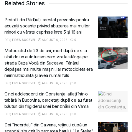
Related Stories
Pedofil din Rădăuți, arestat preventiv pentru
acuzații șocante privind abuzarea mai multor
minori cu vârste cuprinse între 5 și 16 ani
DE
ȘTIREA SUCEVEI
AUGUST 6, 2026
0
Motociclist de 23 de ani, mort după ce s-a
izbit de un autoturism care vira la stânga pe
strada Cuza Vodă din Suceava. Tânărul
depășea mai multe mașini, iar motocicleta era
neînmatriculată și avea număr fals
DE
ȘTIREA SUCEVEI
AUGUST 6, 2026
0
Cinci adolescenți din Constanța, aflați într-o
tabără în Bucovina, cercetați după ce au furat
băuturi din frigiderul unei benzinării din Vama
DE
ȘTIREA SUCEVEI
AUGUST 6, 2026
0
Doi ”încordați” din Cajvana, reținuți după un
scandal izbucnit în parcarea barului ”La Stejar”.