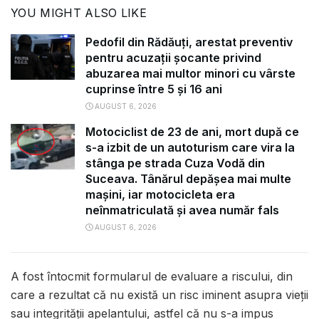
YOU MIGHT ALSO LIKE
Pedofil din Rădăuți, arestat preventiv
pentru acuzații șocante privind
abuzarea mai multor minori cu vârste
cuprinse între 5 și 16 ani
AUGUST 6, 2026
Motociclist de 23 de ani, mort după ce
s-a izbit de un autoturism care vira la
stânga pe strada Cuza Vodă din
Suceava. Tânărul depășea mai multe
mașini, iar motocicleta era
neînmatriculată și avea număr fals
AUGUST 6, 2026
A fost întocmit formularul de evaluare a riscului, din
care a rezultat că nu există un risc iminent asupra vieții
sau integrității apelantului, astfel că nu s-a impus