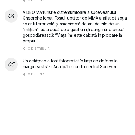
0 DISTRIBUIRI
VIDEO Mărturisire cutremurătoare a suceveanului
Gheorghe Ignat. Fostul luptător de MMA a aflat că soția
sa ar fi terorizată și amenințată de ani de zile de un
”milițian”, abia după ce a găsit un ștreang într-o anexă
gospodărească: ”Viața îmi este călcată în picioare la
propriu”
0 DISTRIBUIRI
Un cetățean a fost fotografiat în timp ce defeca la
marginea străzii Ana Ipătescu din centrul Sucevei
0 DISTRIBUIRI