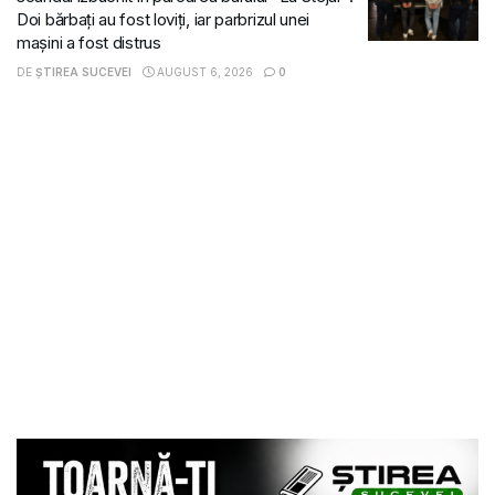
Doi bărbați au fost loviți, iar parbrizul unei
mașini a fost distrus
DE
ȘTIREA SUCEVEI
AUGUST 6, 2026
0