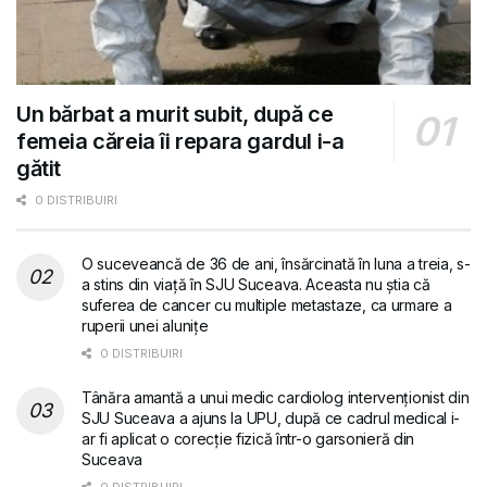
Un bărbat a murit subit, după ce
femeia căreia îi repara gardul i-a
gătit
0 DISTRIBUIRI
O suceveancă de 36 de ani, însărcinată în luna a treia, s-
a stins din viață în SJU Suceava. Aceasta nu știa că
suferea de cancer cu multiple metastaze, ca urmare a
ruperii unei alunițe
0 DISTRIBUIRI
Tânăra amantă a unui medic cardiolog intervenționist din
SJU Suceava a ajuns la UPU, după ce cadrul medical i-
ar fi aplicat o corecție fizică într-o garsonieră din
Suceava