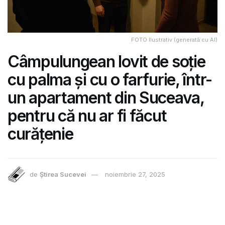
FOTO Ilustrativ (generată cu AI)
Câmpulungean lovit de soție
cu palma și cu o farfurie, într-
un apartament din Suceava,
pentru că nu ar fi făcut
curățenie
de
Știrea Sucevei
noiembrie 27, 2025