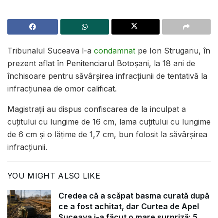
Tribunalul Suceava l-a
condamnat
pe Ion Strugariu, în
prezent aflat în Penitenciarul Botoșani, la 18 ani de
închisoare pentru săvârșirea infracțiunii de tentativă la
infracțiunea de omor calificat.
Magistrații au dispus confiscarea de la inculpat a
cuțitului cu lungime de 16 cm, lama cuțitului cu lungime
de 6 cm și o lățime de 1,7 cm, bun folosit la săvârșirea
infracțiunii.
YOU MIGHT ALSO LIKE
Credea că a scăpat basma curată după
ce a fost achitat, dar Curtea de Apel
Suceava i-a făcut o mare surpriză: 5