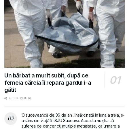
Un bărbat a murit subit, după ce
femeia căreia îi repara gardul i-a
gătit
0 DISTRIBUIRI
O suceveancă de 36 de ani, însărcinată în luna a treia, s-
a stins din viață în SJU Suceava. Aceasta nu știa că
suferea de cancer cu multiple metastaze, ca urmare a