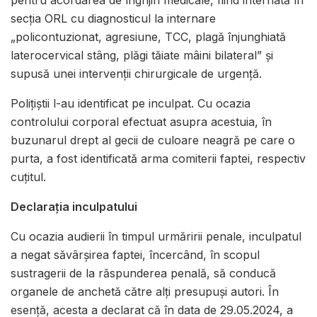
pentru acordarea de îngrijiri medicale, fiind internată în
secția ORL cu diagnosticul la internare
„policontuzionat, agresiune, TCC, plagă înjunghiată
laterocervical stâng, plăgi tăiate mâini bilateral” și
supusă unei intervenții chirurgicale de urgență.
Polițiștii l-au identificat pe inculpat. Cu ocazia
controlului corporal efectuat asupra acestuia, în
buzunarul drept al gecii de culoare neagră pe care o
purta, a fost identificată arma comiterii faptei, respectiv
cuțitul.
Declarația inculpatului
Cu ocazia audierii în timpul urmăririi penale, inculpatul
a negat săvârșirea faptei, încercând, în scopul
sustragerii de la răspunderea penală, să conducă
organele de anchetă către alți presupuși autori. În
esență, acesta a declarat că în data de 29.05.2024, a