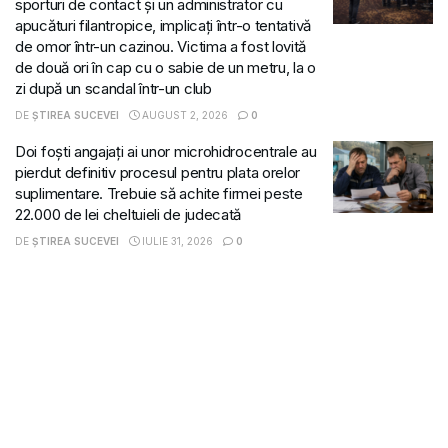
sporturi de contact și un administrator cu
apucături filantropice, implicați într-o tentativă
de omor într-un cazinou. Victima a fost lovită
de două ori în cap cu o sabie de un metru, la o
zi după un scandal într-un club
DE
ȘTIREA SUCEVEI
AUGUST 2, 2026
0
Doi foști angajați ai unor microhidrocentrale au
pierdut definitiv procesul pentru plata orelor
suplimentare. Trebuie să achite firmei peste
22.000 de lei cheltuieli de judecată
DE
ȘTIREA SUCEVEI
IULIE 31, 2026
0