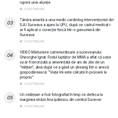
ruperii unei alunițe
0 DISTRIBUIRI
Tânăra amantă a unui medic cardiolog intervenționist din
SJU Suceava a ajuns la UPU, după ce cadrul medical i-
ar fi aplicat o corecție fizică într-o garsonieră din
Suceava
0 DISTRIBUIRI
VIDEO Mărturisire cutremurătoare a suceveanului
Gheorghe Ignat. Fostul luptător de MMA a aflat că soția
sa ar fi terorizată și amenințată de ani de zile de un
”milițian”, abia după ce a găsit un ștreang într-o anexă
gospodărească: ”Viața îmi este călcată în picioare la
propriu”
0 DISTRIBUIRI
Un cetățean a fost fotografiat în timp ce defeca la
marginea străzii Ana Ipătescu din centrul Sucevei
0 DISTRIBUIRI