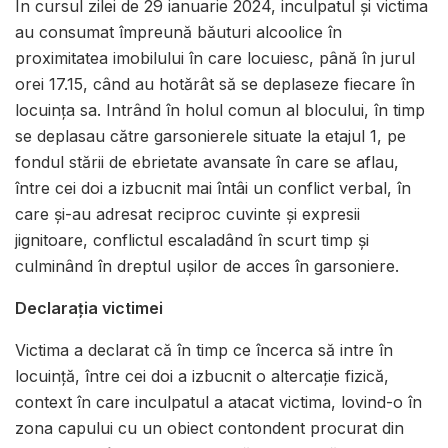
În cursul zilei de 29 ianuarie 2024, inculpatul și victima
au consumat împreună băuturi alcoolice în
proximitatea imobilului în care locuiesc, până în jurul
orei 17.15, când au hotărât să se deplaseze fiecare în
locuința sa. Intrând în holul comun al blocului, în timp
se deplasau către garsonierele situate la etajul 1, pe
fondul stării de ebrietate avansate în care se aflau,
între cei doi a izbucnit mai întâi un conflict verbal, în
care și-au adresat reciproc cuvinte și expresii
jignitoare, conflictul escaladând în scurt timp și
culminând în dreptul ușilor de acces în garsoniere.
Declarația victimei
Victima a declarat că în timp ce încerca să intre în
locuință, între cei doi a izbucnit o altercație fizică,
context în care inculpatul a atacat victima, lovind-o în
zona capului cu un obiect contondent procurat din