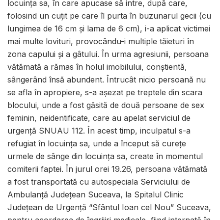
locuința sa, în care apucase să intre, după care,
folosind un cuțit pe care îl purta în buzunarul gecii (cu
lungimea de 16 cm și lama de 6 cm), i-a aplicat victimei
mai multe lovituri, provocându-i multiple tăieturi în
zona capului și a gâtului. În urma agresiunii, persoana
vătămată a rămas în holul imobilului, conștientă,
sângerând însă abundent. Întrucât nicio persoană nu
se afla în apropiere, s-a așezat pe treptele din scara
blocului, unde a fost găsită de două persoane de sex
feminin, neidentificate, care au apelat serviciul de
urgență SNUAU 112. În acest timp, inculpatul s-a
refugiat în locuința sa, unde a început să curețe
urmele de sânge din locuința sa, create în momentul
comiterii faptei. În jurul orei 19.26, persoana vătămată
a fost transportată cu autospeciala Serviciului de
Ambulanță Județean Suceava, la Spitalul Clinic
Județean de Urgență “Sfântul Ioan cel Nou” Suceava,