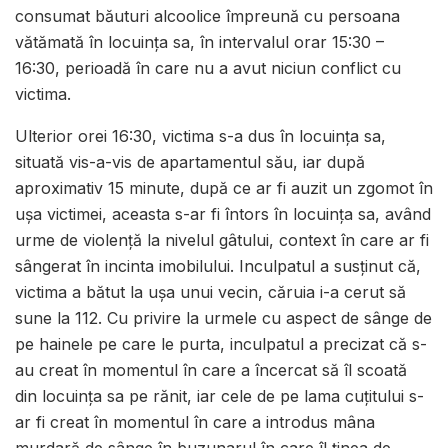
consumat băuturi alcoolice împreună cu persoana
vătămată în locuința sa, în intervalul orar 15:30 –
16:30, perioadă în care nu a avut niciun conflict cu
victima.
Ulterior orei 16:30, victima s-a dus în locuința sa,
situată vis-a-vis de apartamentul său, iar după
aproximativ 15 minute, după ce ar fi auzit un zgomot în
ușa victimei, aceasta s-ar fi întors în locuința sa, având
urme de violență la nivelul gâtului, context în care ar fi
sângerat în incinta imobilului. Inculpatul a susținut că,
victima a bătut la ușa unui vecin, căruia i-a cerut să
sune la 112. Cu privire la urmele cu aspect de sânge de
pe hainele pe care le purta, inculpatul a precizat că s-
au creat în momentul în care a încercat să îl scoată
din locuința sa pe rănit, iar cele de pe lama cuțitului s-
ar fi creat în momentul în care a introdus mâna