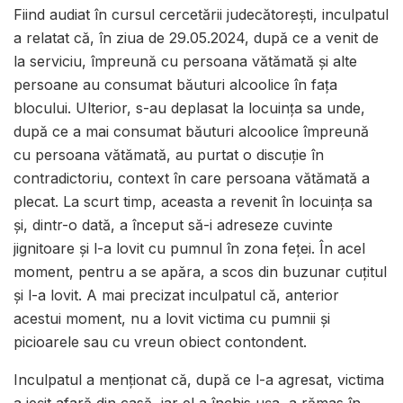
Fiind audiat în cursul cercetării judecătoreşti, inculpatul
a relatat că, în ziua de 29.05.2024, după ce a venit de
la serviciu, împreună cu persoana vătămată şi alte
persoane au consumat băuturi alcoolice în faţa
blocului. Ulterior, s-au deplasat la locuinţa sa unde,
după ce a mai consumat băuturi alcoolice împreună
cu persoana vătămată, au purtat o discuţie în
contradictoriu, context în care persoana vătămată a
plecat. La scurt timp, aceasta a revenit în locuinţa sa
şi, dintr-o dată, a început să-i adreseze cuvinte
jignitoare şi l-a lovit cu pumnul în zona feţei. În acel
moment, pentru a se apăra, a scos din buzunar cuţitul
şi l-a lovit. A mai precizat inculpatul că, anterior
acestui moment, nu a lovit victima cu pumnii şi
picioarele sau cu vreun obiect contondent.
Inculpatul a menţionat că, după ce l-a agresat, victima