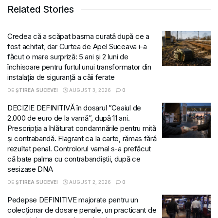
Related Stories
Credea că a scăpat basma curată după ce a
fost achitat, dar Curtea de Apel Suceava i-a
făcut o mare surpriză: 5 ani și 2 luni de
închisoare pentru furtul unui transformator din
instalația de siguranță a căii ferate
DE
ȘTIREA SUCEVEI
AUGUST 3, 2026
0
DECIZIE DEFINITIVĂ în dosarul ”Ceaiul de
2.000 de euro de la vamă”, după 11 ani.
Prescripția a înlăturat condamnările pentru mită
și contrabandă. Flagrant ca la carte, rămas fără
rezultat penal. Controlorul vamal s-a prefăcut
că bate palma cu contrabandiștii, după ce
sesizase DNA
DE
ȘTIREA SUCEVEI
AUGUST 2, 2026
0
Pedepse DEFINITIVE majorate pentru un
colecționar de dosare penale, un practicant de