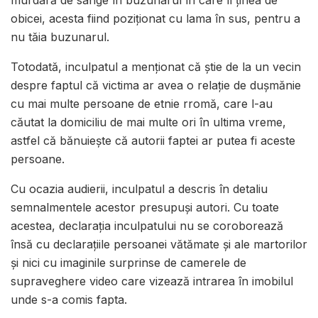
murdară de sânge în buzunarul în care îl ținea de
obicei, acesta fiind poziționat cu lama în sus, pentru a
nu tăia buzunarul.
Totodată, inculpatul a menționat că știe de la un vecin
despre faptul că victima ar avea o relație de dușmănie
cu mai multe persoane de etnie rromă, care l-au
căutat la domiciliu de mai multe ori în ultima vreme,
astfel că bănuiește că autorii faptei ar putea fi aceste
persoane.
Cu ocazia audierii, inculpatul a descris în detaliu
semnalmentele acestor presupuși autori. Cu toate
acestea, declarația inculpatului nu se coroborează
însă cu declaraţiile persoanei vătămate și ale martorilor
și nici cu imaginile surprinse de camerele de
supraveghere video care vizează intrarea în imobilul
unde s-a comis fapta.