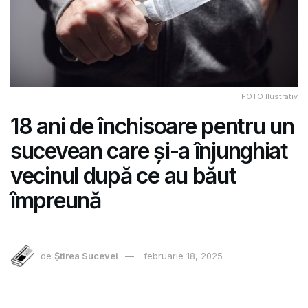
FOTO Ilustrativ
18 ani de închisoare pentru un
sucevean care și-a înjunghiat
vecinul după ce au băut
împreună
de
Știrea Sucevei
februarie 18, 2025