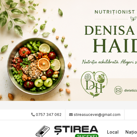
0757 347 062
stireasucevei@gmail.com
Local
Națio