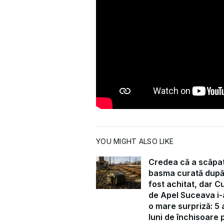
YOU MIGHT ALSO LIKE
Credea că a scăpa
basma curată după
fost achitat, dar C
de Apel Suceava i-
o mare surpriză: 5 a
luni de închisoare 