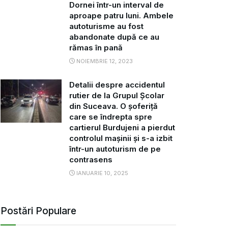
Dornei într-un interval de
aproape patru luni. Ambele
autoturisme au fost
abandonate după ce au
rămas în pană
NOIEMBRIE 12, 2023
Detalii despre accidentul
rutier de la Grupul Școlar
din Suceava. O șoferiță
care se îndrepta spre
cartierul Burdujeni a pierdut
controlul mașinii și s-a izbit
într-un autoturism de pe
contrasens
IANUARIE 10, 2025
Postări Populare