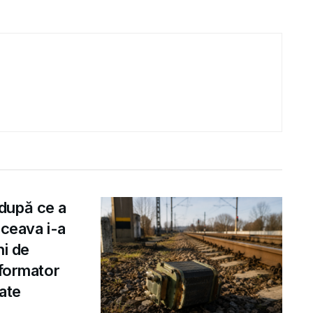
după ce a
uceava i-a
ni de
sformator
rate