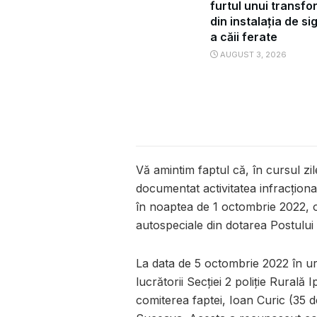
furtul unui transf
din instalația de s
a căii ferate
AUGUST 3, 2026
Vă amintim faptul că, în cursul zil
documentat activitatea infracțion
în noaptea de 1 octombrie 2022, o
autospeciale din dotarea Postului d
La data de 5 octombrie 2022 în ur
lucrătorii Secției 2 poliție Rurală 
comiterea faptei, Ioan Curic (35 d