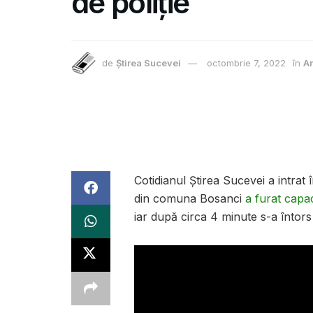
de poliție
de
Știrea Sucevei
octombrie 7, 2022
în
An
Cotidianul Știrea Sucevei a intrat
din comuna Bosanci
a furat capac
iar după circa 4 minute s-a întors ș