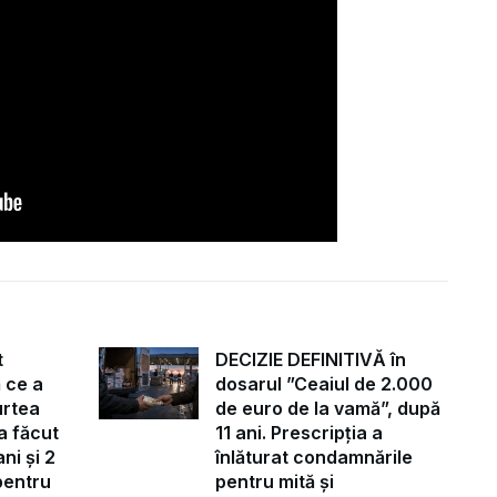
t
DECIZIE DEFINITIVĂ în
 ce a
dosarul ”Ceaiul de 2.000
urtea
de euro de la vamă”, după
a făcut
11 ani. Prescripția a
ni și 2
înlăturat condamnările
pentru
pentru mită și