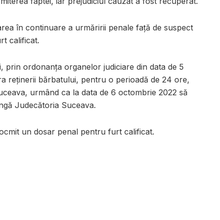
terea faptei, iar prejudiciul cauzat a fost recuperat.
rea în continuare a urmăririi penale față de suspect
t calificat.
i, prin ordonanța organelor judiciare din data de 5
 reținerii bărbatului, pentru o perioadă de 24 ore,
. Suceava, urmând ca la data de 6 octombrie 2022 să
lângă Judecătoria Suceava.
tocmit un dosar penal pentru furt calificat.