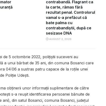
ormator
contrabandă. Flagrant ca
iguranță
la carte, rămas fără
rezultat penal. Controlorul
vamal s-a prefăcut că
bate palma cu
contrabandiștii, după ce
sesizase DNA
AUGUST 2, 2026
ei de 5 octombrie 2022, polițiștii suceveni au
ală a unui bărbat de 35 ani, din comuna Bosanci care
ra 04:06 a sustras patru capace de la roțile unei
e Poliție Udești.
ma obținerii unor informații suplimentare de către
Ipotești s-a reușit identificarea persoanei bănuite de
e ani), din satul Bosanci, comuna Bosanci, județul