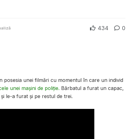
434
0
aliză
 în posesia unei filmări cu momentul în care un individ
ele unei mașini de poliție.
Bărbatul a furat un capac,
i le-a furat și pe restul de trei.