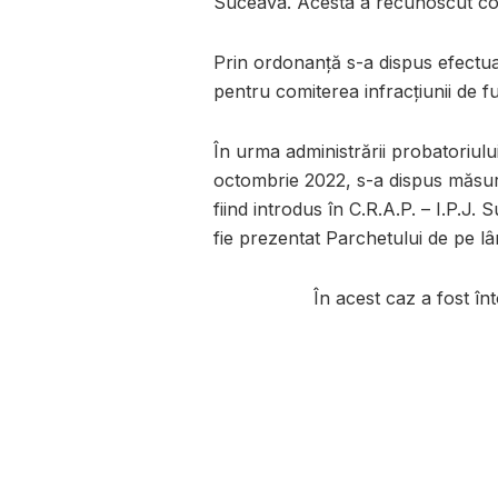
Suceava. Acesta a recunoscut comi
Prin ordonanță s-a dispus efectua
pentru comiterea infracțiunii de fur
În urma administrării probatoriulu
octombrie 2022, s-a dispus măsura
fiind introdus în C.R.A.P. – I.P.J
fie prezentat Parchetului de pe 
În acest caz a fost în