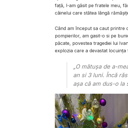
față, l-am găsit pe fratele meu, făr
câinelui care stătea lângă rămășițel
Când am început sa caut printre dă
pompierilor, am gasit-o si pe bunic
păcate, povestea tragediei lui Ivan 
explozia care a devastat locuința f
„O mătușa de a-mea a
an si 3 luni. Încă r
așa că am dus-o la sp