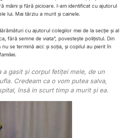
ă mâini și fără picioare. l-am identificat cu ajutorul
e lui. Mai târziu a murit și cainele.
râmături cu ajutorul colegilor mei de la secție și al
a, fără semne de viata”, povestește polițistul. Din
nu se termină aici: și soția, și copilul au pierit în
amiliei.
 gasit și corpul fetiței mele, de un
ăsufla. Credeam ca o vom putea salva,
ital, însă in scurt timp a murit și ea.