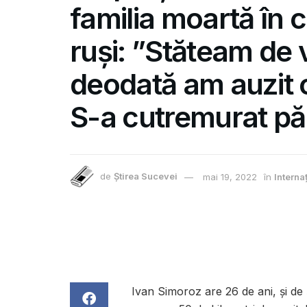
familia moartă în
ruși: ”Stăteam de v
deodată am auzit o
S-a cutremurat p
de
Știrea Sucevei
mai 19, 2022
în
Interna
Ivan Simoroz are 26 de ani, și de ș