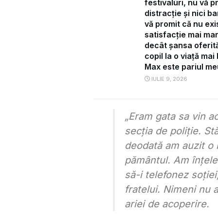
festivaluri, nu vă p
distracție și nici ba
vă promit că nu exi
satisfacție mai ma
decât șansa oferit
copil la o viață mai
Max este pariul me
IULIE 9, 2026
„Eram gata sa vin a
secția de poliție. S
deodată am auzit o 
pământul. Am înțele
să-i telefonez soției
fratelui. Nimeni nu 
ariei de acoperire.