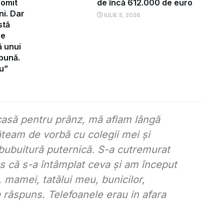
romit
de încă 612.000 de euro
ni. Dar
IULIE 5, 2026
stă
re
ă unui
 bună.
u”
casă pentru prânz, mă aflam lângă
tăteam de vorbă cu colegii mei și
bubuitură puternică. S-a cutremurat
s că s-a întâmplat ceva și am început
, mamei, tatălui meu, bunicilor,
a răspuns. Telefoanele erau in afara