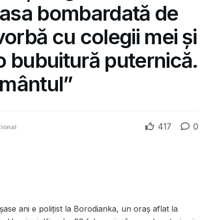
 casa bombardată de
orbă cu colegii mei și
 bubuitură puternică.
ământul”
417
0
țional
ase ani e polițist la Borodianka, un oraș aflat la