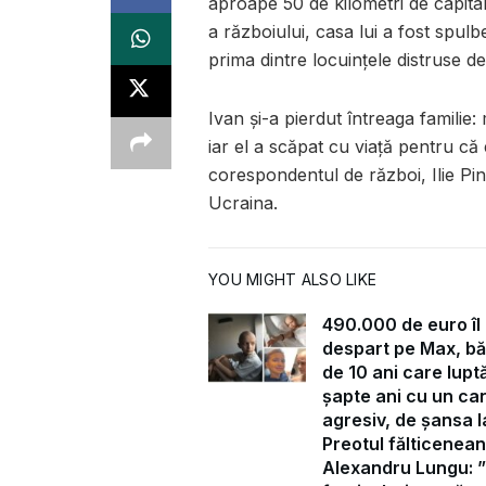
aproape 50 de kilometri de capital
a războiului, casa lui a fost spu
prima dintre locuințele distruse de
Ivan și-a pierdut întreaga familie: 
iar el a scăpat cu viață pentru că e
corespondentul de război, Ilie Pin
Ucraina.
YOU MIGHT ALSO LIKE
490.000 de euro îl
despart pe Max, bă
de 10 ani care lupt
șapte ani cu un ca
agresiv, de șansa la
Preotul fălticenean
Alexandru Lungu: 