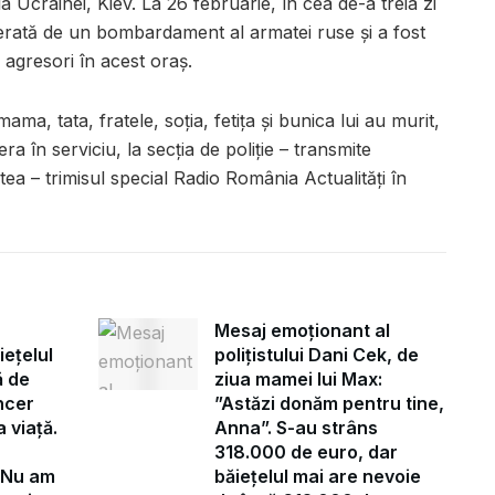
a Ucrainei, Kiev. La 26 februarie, în cea de-a treia zi
lberată de un bombardament al armatei ruse și a fost
 agresori în acest oraș.
mama, tata, fratele, soția, fetița și bunica lui au murit,
ra în serviciu, la secția de poliție – transmite
tea – trimisul special Radio România Actualități în
Mesaj emoționant al
iețelul
polițistului Dani Cek, de
ă de
ziua mamei lui Max:
ncer
”Astăzi donăm pentru tine,
 viață.
Anna”. S-au strâns
318.000 de euro, dar
”Nu am
băiețelul mai are nevoie