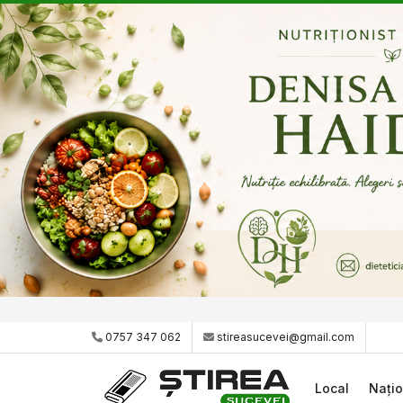
0757 347 062
stireasucevei@gmail.com
Local
Națio