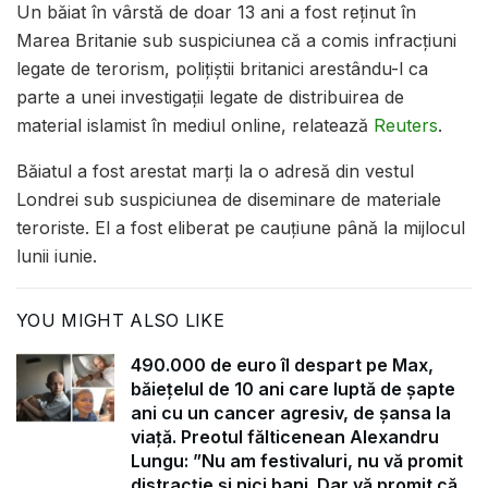
Un băiat în vârstă de doar 13 ani a fost reținut în
Marea Britanie sub suspiciunea că a comis infracțiuni
legate de terorism, polițiștii britanici arestându-l ca
parte a unei investigații legate de distribuirea de
material islamist în mediul online, relatează
Reuters
.
Băiatul a fost arestat marți la o adresă din vestul
Londrei sub suspiciunea de diseminare de materiale
teroriste. El a fost eliberat pe cauțiune până la mijlocul
lunii iunie.
YOU MIGHT ALSO LIKE
490.000 de euro îl despart pe Max,
băiețelul de 10 ani care luptă de șapte
ani cu un cancer agresiv, de șansa la
viață. Preotul fălticenean Alexandru
Lungu: ”Nu am festivaluri, nu vă promit
distracție și nici bani. Dar vă promit că