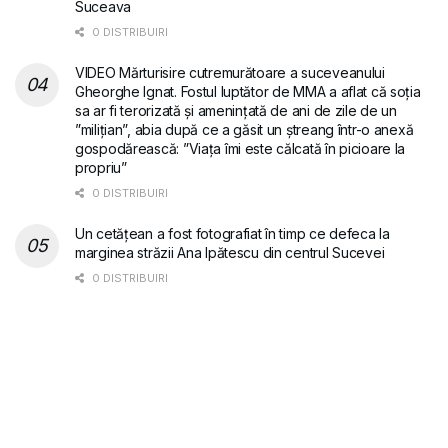
Suceava
0 DISTRIBUIRI
VIDEO Mărturisire cutremurătoare a suceveanului
Gheorghe Ignat. Fostul luptător de MMA a aflat că soția
sa ar fi terorizată și amenințată de ani de zile de un
”milițian”, abia după ce a găsit un ștreang într-o anexă
gospodărească: ”Viața îmi este călcată în picioare la
propriu”
0 DISTRIBUIRI
Un cetățean a fost fotografiat în timp ce defeca la
marginea străzii Ana Ipătescu din centrul Sucevei
0 DISTRIBUIRI