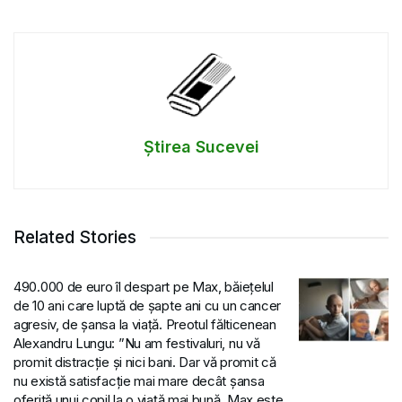
Știrea Sucevei
Related Stories
490.000 de euro îl despart pe Max, băiețelul
de 10 ani care luptă de șapte ani cu un cancer
agresiv, de șansa la viață. Preotul fălticenean
Alexandru Lungu: ”Nu am festivaluri, nu vă
promit distracție și nici bani. Dar vă promit că
nu există satisfacție mai mare decât șansa
oferită unui copil la o viață mai bună. Max este