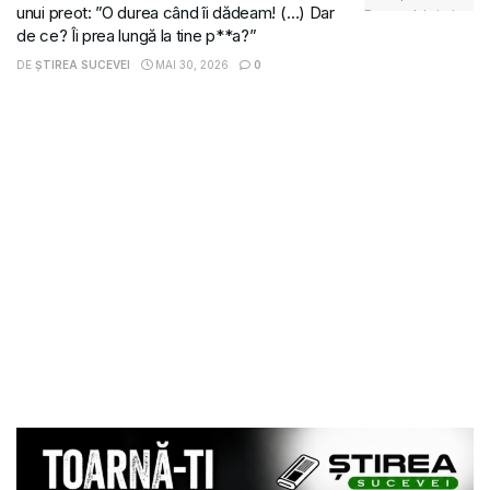
unui preot: ”O durea când îi dădeam! (…) Dar
de ce? Îi prea lungă la tine p**a?”
DE
ȘTIREA SUCEVEI
MAI 30, 2026
0