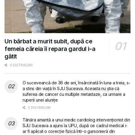
Un bărbat a murit subit, după ce
femeia căreia îi repara gardul i-a
gătit
0 DISTRIBUIRI
O suceveancă de 36 de ani, însărcinată în luna a treia, s-
a stins din viață în SJU Suceava. Aceasta nu știa că
suferea de cancer cu multiple metastaze, ca urmare a
ruperii unei alunițe
0 DISTRIBUIRI
Tânăra amantă a unui medic cardiolog intervenționist din
SJU Suceava a ajuns la UPU, după ce cadrul medical i-
ar fi aplicat o corecție fizică într-o garsonieră din