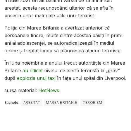
În iulie 2021 un alt băiat în vârstă de 13 ani a fost
arestat, acesta recunoscând ulterior că se afla în
posesia unor materiale utile unui terorist.
Poliția din Marea Britanie a avertizat anterior că
persoanele tinere, multe dintre acestea băieți în primii
ani ai adolescenței, se autoradicalizează în mediul
online și treptat încep să plănuiască atacuri teroriste.
În luna noiembrie a anului trecut autoritățile din Marea
Britanie
au ridicat
nivelul de alertă teroristă la „grav”
după
explozia unui taxi
în fața unui spital din Liverpool.
sursa material:
HotNews
Etichete:
ARESTAT
MAREA BRITANIE
TERORISM