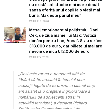
nu există satisfacție mai mare decât
șansa oferită unui copil la o viață mai
bună. Max este pariul meu”
IULIE 9, 2026
Mesaj emoționant al polițistului Dani
Cek, de ziua mamei lui Max: ”Astăzi
donăm pentru tine, Anna”. S-au strâns
318.000 de euro, dar băiețelul mai are
nevoie de încă 612.000 de euro
IULIE 5, 2026
„Deși este rar ca o persoană atât de
tânără să fie arestată în temeiul unor
acuzații legate de terorism, în ultimul timp
am asistat la o creștere îngrijorătoare a
numărului de adolescenți atrași în
activități teroriste”, a declarat Richard
Smith, șeful Comandamentului de