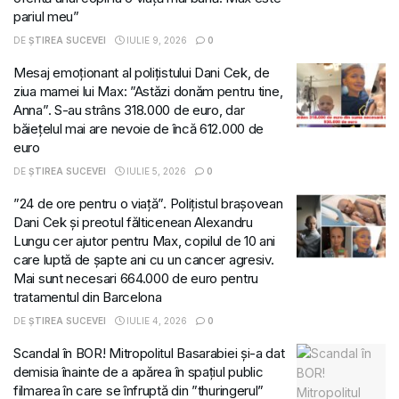
pariul meu”
DE
ȘTIREA SUCEVEI
IULIE 9, 2026
0
Mesaj emoționant al polițistului Dani Cek, de
ziua mamei lui Max: ”Astăzi donăm pentru tine,
Anna”. S-au strâns 318.000 de euro, dar
băiețelul mai are nevoie de încă 612.000 de
euro
DE
ȘTIREA SUCEVEI
IULIE 5, 2026
0
”24 de ore pentru o viață”. Polițistul brașovean
Dani Cek și preotul fălticenean Alexandru
Lungu cer ajutor pentru Max, copilul de 10 ani
care luptă de șapte ani cu un cancer agresiv.
Mai sunt necesari 664.000 de euro pentru
tratamentul din Barcelona
DE
ȘTIREA SUCEVEI
IULIE 4, 2026
0
Scandal în BOR! Mitropolitul Basarabiei și-a dat
demisia înainte de a apărea în spațiul public
filmarea în care se înfruptă din ”thuringerul”