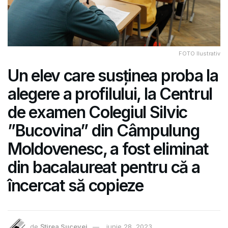
FOTO Ilustrativ
Un elev care susținea proba la
alegere a profilului, la Centrul
de examen Colegiul Silvic
”Bucovina” din Câmpulung
Moldovenesc, a fost eliminat
din bacalaureat pentru că a
încercat să copieze
de
Știrea Sucevei
iunie 28, 2023