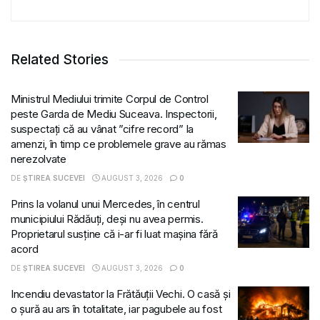
Related Stories
Ministrul Mediului trimite Corpul de Control
peste Garda de Mediu Suceava. Inspectorii,
suspectați că au vânat ”cifre record” la
amenzi, în timp ce problemele grave au rămas
nerezolvate
DE
ȘTIREA SUCEVEI
AUGUST 3, 2026
0
Prins la volanul unui Mercedes, în centrul
municipiului Rădăuți, deși nu avea permis.
Proprietarul susține că i-ar fi luat mașina fără
acord
DE
ȘTIREA SUCEVEI
AUGUST 3, 2026
0
Incendiu devastator la Frătăuții Vechi. O casă și
o șură au ars în totalitate, iar pagubele au fost