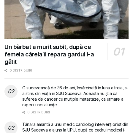
Un bărbat a murit subit, după ce
femeia căreia îi repara gardul i-a
gătit
0 DISTRIBUIRI
O suceveancă de 36 de ani, însărcinată în luna a treia, s-
a stins din viață în SJU Suceava. Aceasta nu știa că
suferea de cancer cu multiple metastaze, ca urmare a
ruperii unei alunițe
0 DISTRIBUIRI
Tânăra amantă a unui medic cardiolog intervenționist din
SJU Suceava a ajuns la UPU, după ce cadrul medical i-