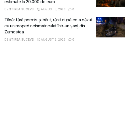
estimate la 20.000 de euro
DE
ȘTIREA SUCEVEI
AUGUST 3, 2026
0
Tânăr fără permis și băut, rănit după ce a căzut
cu un moped neînmatriculat într-un șanț din
Zamostea
DE
ȘTIREA SUCEVEI
AUGUST 3, 2026
0