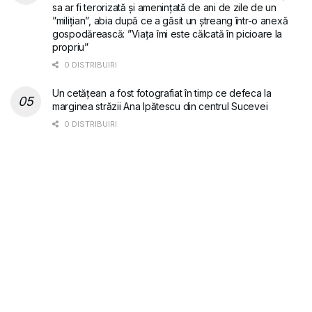
sa ar fi terorizată și amenințată de ani de zile de un
”milițian”, abia după ce a găsit un ștreang într-o anexă
gospodărească: ”Viața îmi este călcată în picioare la
propriu”
0 DISTRIBUIRI
Un cetățean a fost fotografiat în timp ce defeca la
marginea străzii Ana Ipătescu din centrul Sucevei
0 DISTRIBUIRI