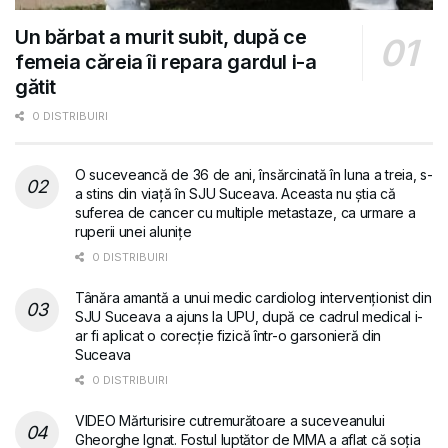
Un bărbat a murit subit, după ce
femeia căreia îi repara gardul i-a
gătit
0 DISTRIBUIRI
O suceveancă de 36 de ani, însărcinată în luna a treia, s-
a stins din viață în SJU Suceava. Aceasta nu știa că
suferea de cancer cu multiple metastaze, ca urmare a
ruperii unei alunițe
0 DISTRIBUIRI
Tânăra amantă a unui medic cardiolog intervenționist din
SJU Suceava a ajuns la UPU, după ce cadrul medical i-
ar fi aplicat o corecție fizică într-o garsonieră din
Suceava
0 DISTRIBUIRI
VIDEO Mărturisire cutremurătoare a suceveanului
Gheorghe Ignat. Fostul luptător de MMA a aflat că soția