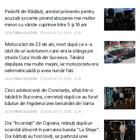
Pedofil din Rădăuți, arestat preventiv pentru
acuzații șocante privind abuzarea mai multor
minori cu vârste cuprinse între 5 și 16 ani
DE
ȘTIREA SUCEVEI
AUGUST 6, 2026
0
Motociclist de 23 de ani, mort după ce s-a
izbit de un autoturism care vira la stânga pe
strada Cuza Vodă din Suceava. Tânărul
depășea mai multe mașini, iar motocicleta era
neînmatriculată și avea număr fals
DE
ȘTIREA SUCEVEI
AUGUST 6, 2026
0
Cinci adolescenți din Constanța, aflați într-o
tabără în Bucovina, cercetați după ce au furat
băuturi din frigiderul unei benzinării din Vama
DE
ȘTIREA SUCEVEI
AUGUST 6, 2026
0
Doi ”încordați” din Cajvana, reținuți după un
scandal izbucnit în parcarea barului ”La Stejar”.
Doi bărbați au fost loviți, iar parbrizul unei