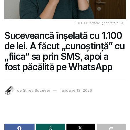
FOTO Ilustrativ (generată cu AI)
Suceveancă înșelată cu 1.100
de lei. A făcut „cunoștință” cu
„fiica” sa prin SMS, apoi a
fost păcălită pe WhatsApp
de
Știrea Sucevei
ianuarie 13, 2026