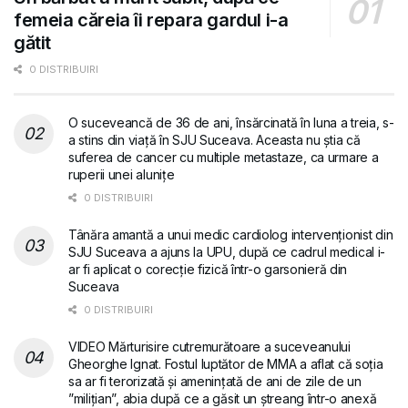
femeia căreia îi repara gardul i-a
gătit
0 DISTRIBUIRI
O suceveancă de 36 de ani, însărcinată în luna a treia, s-
a stins din viață în SJU Suceava. Aceasta nu știa că
suferea de cancer cu multiple metastaze, ca urmare a
ruperii unei alunițe
0 DISTRIBUIRI
Tânăra amantă a unui medic cardiolog intervenționist din
SJU Suceava a ajuns la UPU, după ce cadrul medical i-
ar fi aplicat o corecție fizică într-o garsonieră din
Suceava
0 DISTRIBUIRI
VIDEO Mărturisire cutremurătoare a suceveanului
Gheorghe Ignat. Fostul luptător de MMA a aflat că soția
sa ar fi terorizată și amenințată de ani de zile de un
”milițian”, abia după ce a găsit un ștreang într-o anexă