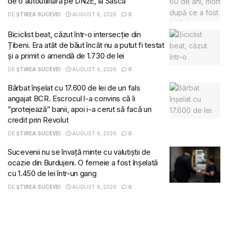
de o autoutilitară pe DN2E, la Sasca
DE
ȘTIREA SUCEVEI
AUGUST 6, 2026
0
Biciclist beat, căzut într-o intersecție din
Țibeni. Era atât de băut încât nu a putut fi testat
și a primit o amendă de 1.730 de lei
DE
ȘTIREA SUCEVEI
AUGUST 6, 2026
0
Bărbat înșelat cu 17.600 de lei de un fals
angajat BCR. Escrocul l-a convins că îi
”protejează” banii, apoi i-a cerut să facă un
credit prin Revolut
DE
ȘTIREA SUCEVEI
AUGUST 6, 2026
0
Sucevenii nu se învață minte cu valutiștii de
ocazie din Burdujeni. O femeie a fost înșelată
cu 1.450 de lei într-un gang
DE
ȘTIREA SUCEVEI
AUGUST 6, 2026
0