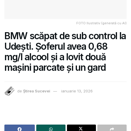
FOTO Ilustrativ (generată cu AI)
BMW scăpat de sub control la
Udești. Șoferul avea 0,68
mg/l alcool și a lovit două
mașini parcate și un gard
de
Știrea Sucevei
ianuarie 13, 2026