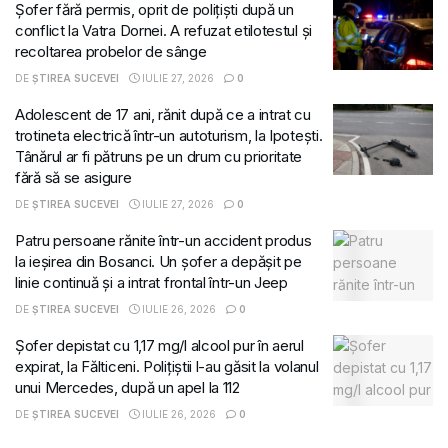
Șofer fără permis, oprit de polițiști după un
conflict la Vatra Dornei. A refuzat etilotestul și
recoltarea probelor de sânge
DE
ȘTIREA SUCEVEI
IULIE 27, 2026
0
Adolescent de 17 ani, rănit după ce a intrat cu
trotineta electrică într-un autoturism, la Ipotești.
Tânărul ar fi pătruns pe un drum cu prioritate
fără să se asigure
DE
ȘTIREA SUCEVEI
IULIE 27, 2026
0
Patru persoane rănite într-un accident produs
la ieșirea din Bosanci. Un șofer a depășit pe
linie continuă și a intrat frontal într-un Jeep
DE
ȘTIREA SUCEVEI
IULIE 26, 2026
0
Șofer depistat cu 1,17 mg/l alcool pur în aerul
expirat, la Fălticeni. Polițiștii l-au găsit la volanul
unui Mercedes, după un apel la 112
DE
ȘTIREA SUCEVEI
IULIE 26, 2026
0