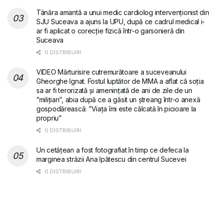
Tânăra amantă a unui medic cardiolog intervenționist din
SJU Suceava a ajuns la UPU, după ce cadrul medical i-
ar fi aplicat o corecție fizică într-o garsonieră din
Suceava
0 DISTRIBUIRI
VIDEO Mărturisire cutremurătoare a suceveanului
Gheorghe Ignat. Fostul luptător de MMA a aflat că soția
sa ar fi terorizată și amenințată de ani de zile de un
”milițian”, abia după ce a găsit un ștreang într-o anexă
gospodărească: ”Viața îmi este călcată în picioare la
propriu”
0 DISTRIBUIRI
Un cetățean a fost fotografiat în timp ce defeca la
marginea străzii Ana Ipătescu din centrul Sucevei
0 DISTRIBUIRI