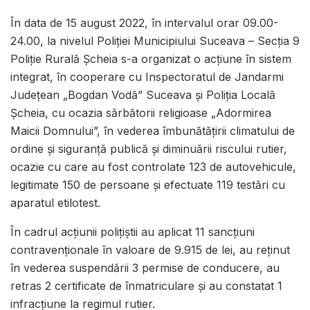
În data de 15 august 2022, în intervalul orar 09.00-
24.00, la nivelul Poliției Municipiului Suceava – Secția 9
Poliție Rurală Șcheia s-a organizat o acțiune în sistem
integrat, în cooperare cu Inspectoratul de Jandarmi
Județean „Bogdan Vodă” Suceava și Poliția Locală
Șcheia, cu ocazia sărbătorii religioase „Adormirea
Maicii Domnului”, în vederea îmbunătățirii climatului de
ordine și siguranță publică și diminuării riscului rutier,
ocazie cu care au fost controlate 123 de autovehicule,
legitimate 150 de persoane și efectuate 119 testări cu
aparatul etilotest.
În cadrul acțiunii polițiștii au aplicat 11 sancțiuni
contravenționale în valoare de 9.915 de lei, au reținut
în vederea suspendării 3 permise de conducere, au
retras 2 certificate de înmatriculare și au constatat 1
infracțiune la regimul rutier.