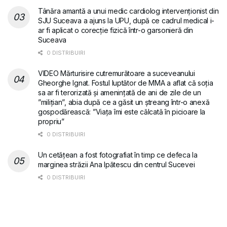
Tânăra amantă a unui medic cardiolog intervenționist din
SJU Suceava a ajuns la UPU, după ce cadrul medical i-
ar fi aplicat o corecție fizică într-o garsonieră din
Suceava
0 DISTRIBUIRI
VIDEO Mărturisire cutremurătoare a suceveanului
Gheorghe Ignat. Fostul luptător de MMA a aflat că soția
sa ar fi terorizată și amenințată de ani de zile de un
”milițian”, abia după ce a găsit un ștreang într-o anexă
gospodărească: ”Viața îmi este călcată în picioare la
propriu”
0 DISTRIBUIRI
Un cetățean a fost fotografiat în timp ce defeca la
marginea străzii Ana Ipătescu din centrul Sucevei
0 DISTRIBUIRI