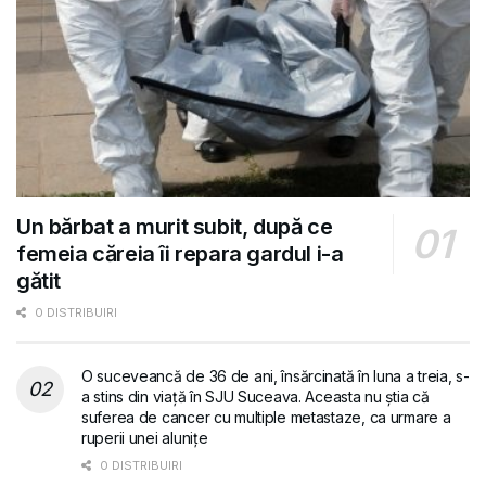
Un bărbat a murit subit, după ce
femeia căreia îi repara gardul i-a
gătit
0 DISTRIBUIRI
O suceveancă de 36 de ani, însărcinată în luna a treia, s-
a stins din viață în SJU Suceava. Aceasta nu știa că
suferea de cancer cu multiple metastaze, ca urmare a
ruperii unei alunițe
0 DISTRIBUIRI