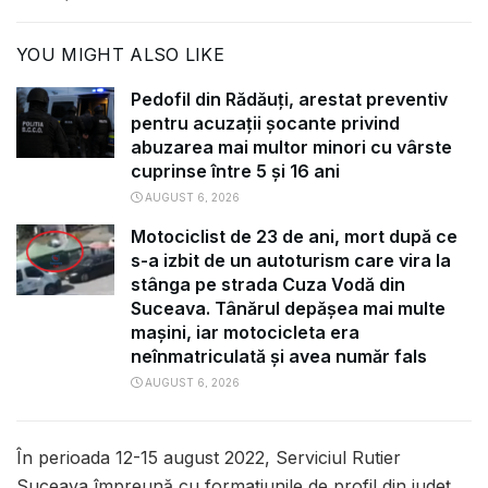
YOU MIGHT ALSO LIKE
Pedofil din Rădăuți, arestat preventiv
pentru acuzații șocante privind
abuzarea mai multor minori cu vârste
cuprinse între 5 și 16 ani
AUGUST 6, 2026
Motociclist de 23 de ani, mort după ce
s-a izbit de un autoturism care vira la
stânga pe strada Cuza Vodă din
Suceava. Tânărul depășea mai multe
mașini, iar motocicleta era
neînmatriculată și avea număr fals
AUGUST 6, 2026
În perioada 12-15 august 2022, Serviciul Rutier
Suceava împreună cu formațiunile de profil din județ,