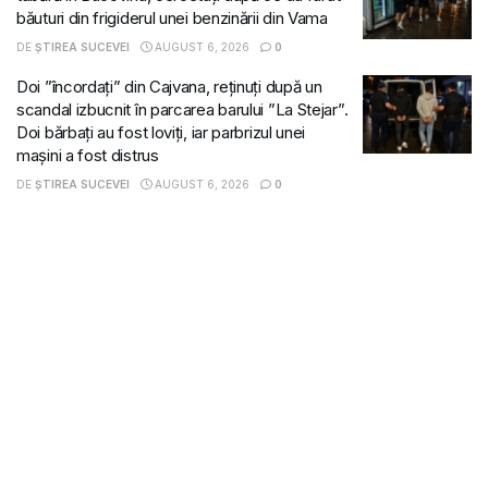
băuturi din frigiderul unei benzinării din Vama
DE
ȘTIREA SUCEVEI
AUGUST 6, 2026
0
Doi ”încordați” din Cajvana, reținuți după un
scandal izbucnit în parcarea barului ”La Stejar”.
Doi bărbați au fost loviți, iar parbrizul unei
mașini a fost distrus
DE
ȘTIREA SUCEVEI
AUGUST 6, 2026
0