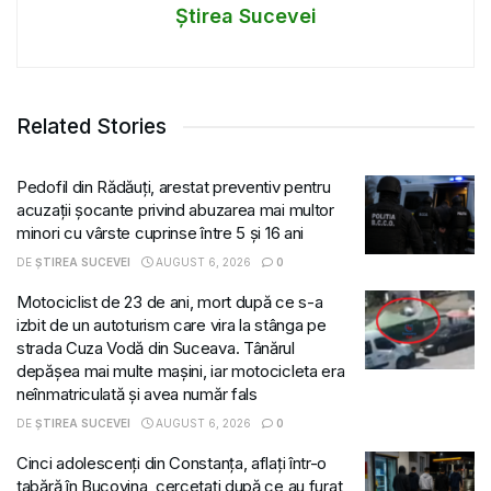
Știrea Sucevei
Related Stories
Pedofil din Rădăuți, arestat preventiv pentru
acuzații șocante privind abuzarea mai multor
minori cu vârste cuprinse între 5 și 16 ani
DE
ȘTIREA SUCEVEI
AUGUST 6, 2026
0
Motociclist de 23 de ani, mort după ce s-a
izbit de un autoturism care vira la stânga pe
strada Cuza Vodă din Suceava. Tânărul
depășea mai multe mașini, iar motocicleta era
neînmatriculată și avea număr fals
DE
ȘTIREA SUCEVEI
AUGUST 6, 2026
0
Cinci adolescenți din Constanța, aflați într-o
tabără în Bucovina, cercetați după ce au furat