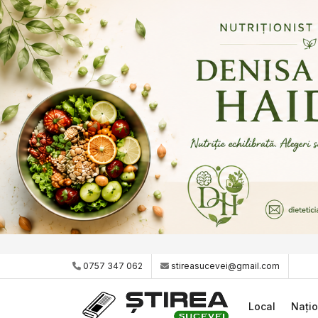
0757 347 062
stireasucevei@gmail.com
Local
Națio