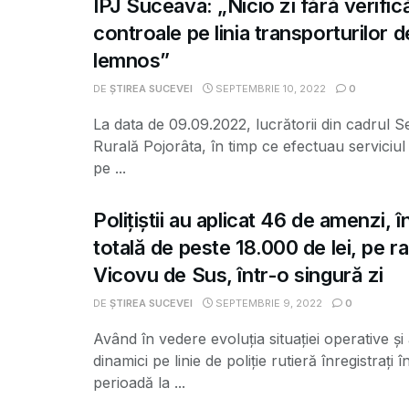
IPJ Suceava: „Nicio zi fără verifică
controale pe linia transporturilor d
lemnos”
DE
ȘTIREA SUCEVEI
SEPTEMBRIE 10, 2022
0
La data de 09.09.2022, lucrătorii din cadrul Sec
Rurală Pojorâta, în timp ce efectuau serviciul
pe ...
Polițiștii au aplicat 46 de amenzi, î
totală de peste 18.000 de lei, pe r
Vicovu de Sus, într-o singură zi
DE
ȘTIREA SUCEVEI
SEPTEMBRIE 9, 2022
0
Având în vedere evoluţia situaţiei operative şi 
dinamici pe linie de poliţie rutieră înregistraţi î
perioadă la ...