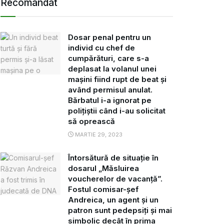
Recomandat
Dosar penal pentru un
individ cu chef de
cumpărături, care s-a
deplasat la volanul unei
mașini fiind rupt de beat și
având permisul anulat.
Bărbatul i-a ignorat pe
polițiștii când i-au solicitat
să oprească
MARTIE 29, 2023
Întorsătură de situație în
dosarul „Măsluirea
voucherelor de vacanță”.
Fostul comisar-șef
Andreica, un agent și un
patron sunt pedepsiți și mai
simbolic decât în prima