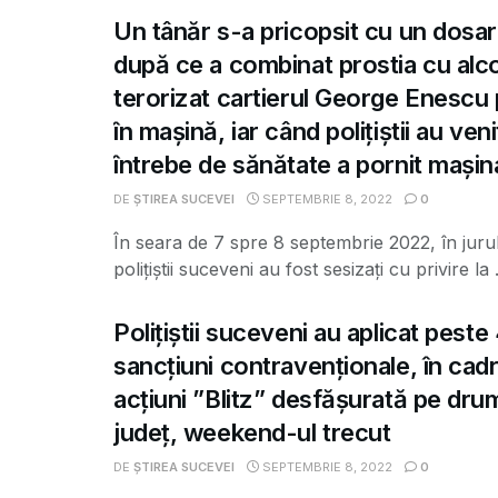
Un tânăr s-a pricopsit cu un dosar
după ce a combinat prostia cu alco
terorizat cartierul George Enescu
în mașină, iar când polițiștii au veni
întrebe de sănătate a pornit mașina
DE
ȘTIREA SUCEVEI
SEPTEMBRIE 8, 2022
0
În seara de 7 spre 8 septembrie 2022, în jurul
polițiștii suceveni au fost sesizați cu privire la .
Polițiștii suceveni au aplicat pest
sancțiuni contravenționale, în cadr
acțiuni ”Blitz” desfășurată pe drum
județ, weekend-ul trecut
DE
ȘTIREA SUCEVEI
SEPTEMBRIE 8, 2022
0