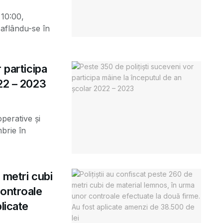
 10:00,
, aflându-se în
 participa
022 – 2023
operative și
brie în
 metri cubi
controale
licate