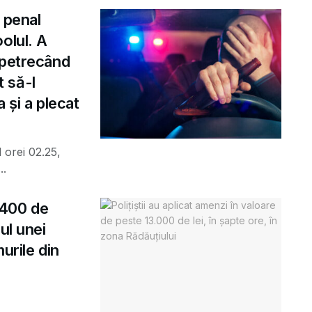
 penal
olul. A
 petrecând
t să-l
 și a plecat
 orei 02.25,
..
e 400 de
ul unei
urile din