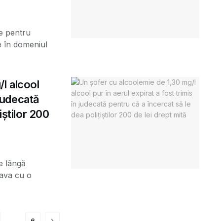
te pentru
ite în domeniul
l alcool
 judecată
iștilor 200
e lângă
eava cu o
…
6