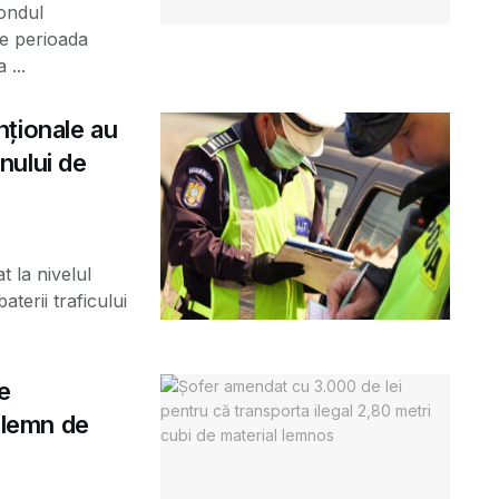
ondul
pe perioada
 ...
nționale au
anului de
t la nivelul
aterii traficului
re
e lemn de