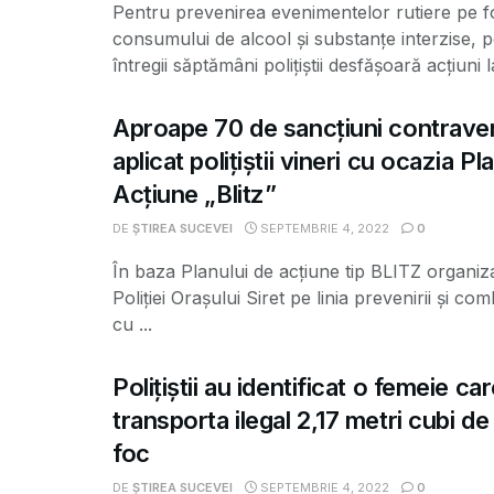
Pentru prevenirea evenimentelor rutiere pe f
consumului de alcool și substanțe interzise, 
întregii săptămâni polițiștii desfășoară acțiuni la
Aproape 70 de sancțiuni contrave
aplicat polițiștii vineri cu ocazia Pl
Acțiune „Blitz”
DE
ȘTIREA SUCEVEI
SEPTEMBRIE 4, 2022
0
În baza Planului de acțiune tip BLITZ organiza
Poliției Orașului Siret pe linia prevenirii și comb
cu ...
Polițiștii au identificat o femeie ca
transporta ilegal 2,17 metri cubi d
foc
DE
ȘTIREA SUCEVEI
SEPTEMBRIE 4, 2022
0