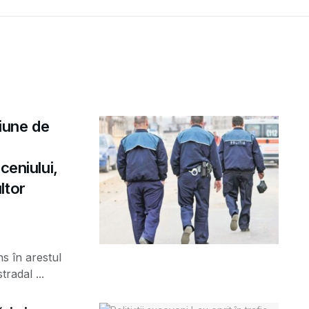
țiune de
ceniului,
ltor
ns în arestul
radal ...