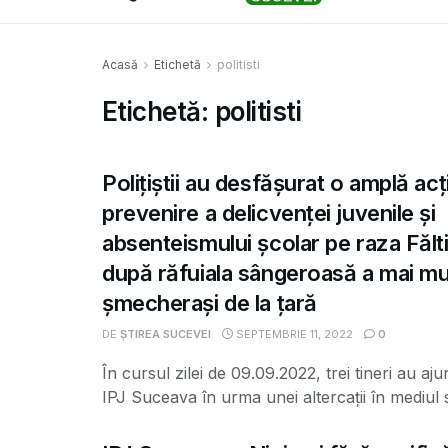
Acasă
Etichetă
politisti
Etichetă:
politisti
Polițiștii au desfășurat o amplă ac
prevenire a delicvenței juvenile și
absenteismului școlar pe raza Fălti
după răfuiala sângeroasă a mai mu
șmecherași de la țară
DE
ȘTIREA SUCEVEI
SEPTEMBRIE 11, 2022
0
În cursul zilei de 09.09.2022, trei tineri au aju
IPJ Suceava în urma unei altercații în mediul st