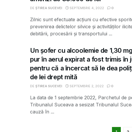
DE
ȘTIREA SUCEVEI
SEPTEMBRIE 4, 2022
0
Zilnic sunt efectuate acțiuni cu efective spori
prevenirea delictelor silvice și activităților ilic
debitării, procesării și transportului ...
Un șofer cu alcoolemie de 1,30 mg/
pur în aerul expirat a fost trimis în
pentru că a încercat să le dea poliț
de lei drept mită
DE
ȘTIREA SUCEVEI
SEPTEMBRIE 2, 2022
0
La data de 1 septembrie 2022, Parchetul de p
Tribunalul Suceava a sesizat Tribunalul Suc
cauză în ...
1
2