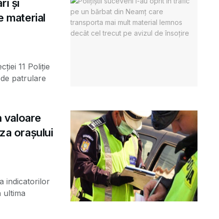
ri și
e material
ției 11 Poliție
 de patrulare
n valoare
aza orașului
a indicatorilor
n ultima