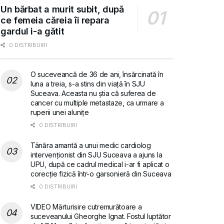
Un bărbat a murit subit, după
ce femeia căreia îi repara
gardul i-a gătit
0 DISTRIBUIRI
O suceveancă de 36 de ani, însărcinată în
luna a treia, s-a stins din viață în SJU
Suceava. Aceasta nu știa că suferea de
cancer cu multiple metastaze, ca urmare a
ruperii unei alunițe
0 DISTRIBUIRI
Tânăra amantă a unui medic cardiolog
intervenționist din SJU Suceava a ajuns la
UPU, după ce cadrul medical i-ar fi aplicat o
corecție fizică într-o garsonieră din Suceava
0 DISTRIBUIRI
VIDEO Mărturisire cutremurătoare a
suceveanului Gheorghe Ignat. Fostul luptător