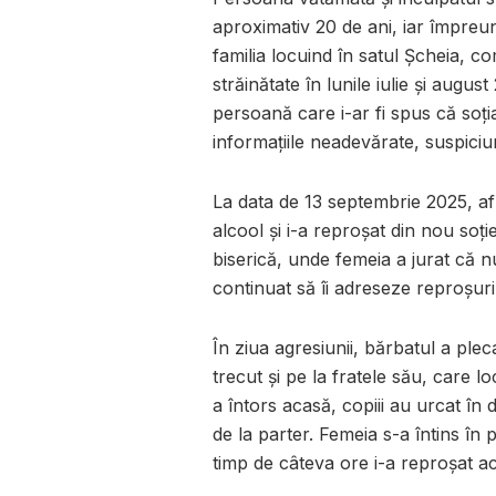
aproximativ 20 de ani, iar împreună
familia locuind în satul Șcheia, c
străinătate în lunile iulie și augu
persoană care i-ar fi spus că soția
informațiile neadevărate, suspiciu
La data de 13 septembrie 2025, af
alcool și i-a reproșat din nou soție
biserică, unde femeia a jurat că nu
continuat să îi adreseze reproșuri ș
În ziua agresiunii, bărbatul a ple
trecut și pe la fratele său, care l
a întors acasă, copiii au urcat în 
de la parter. Femeia s-a întins în 
timp de câteva ore i-a reproșat ac