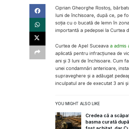
Ciprian Gheorghe Rostoș, bărbatu
luni de închisoare, după ce, pe fon
soția cu o bucată de lemn în zona
importantă a pedepsei la Curtea 
Curtea de Apel Suceava
a admis 
aplicată pentru infracțiunea de viol
ani și 3 luni de închisoare. Cum 
unei condamnări anterioare, inst
supraveghere și a adăugat pedeapsa
inculpatul are de executat 3 ani și
YOU MIGHT ALSO LIKE
Credea că a scăpa
basma curată după
fost achitat, dar C