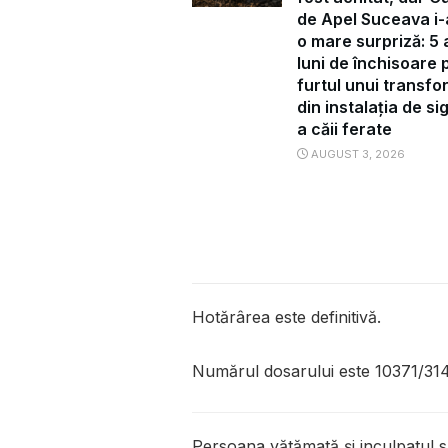
de Apel Suceava i-
o mare surpriză: 5 a
luni de închisoare 
furtul unui transf
din instalația de s
a căii ferate
AUGUST 3, 2026
Hotărârea este definitivă.
Numărul dosarului este 10371/31
Persoana vătămată și inculpatul su