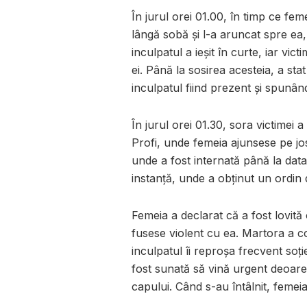
În jurul orei 01.00, în timp ce fem
lângă sobă și l-a aruncat spre ea,
inculpatul a ieșit în curte, iar v
ei. Până la sosirea acesteia, a sta
inculpatul fiind prezent și spunân
În jurul orei 01.30, sora victimei 
Profi, unde femeia ajunsese pe jo
unde a fost internată până la data
instanță, unde a obținut un ordin 
Femeia a declarat că a fost lovită
fusese violent cu ea. Martora a c
inculpatul îi reproșa frecvent soție
fost sunată să vină urgent deoar
capului. Când s-au întâlnit, femei