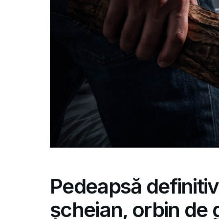
Pedeapsă definiti
șcheian, orbin de g