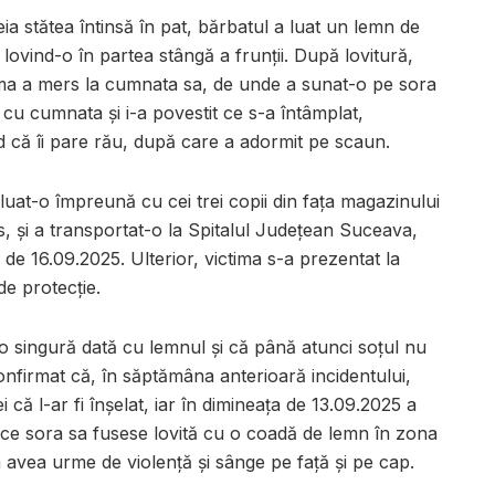
eia stătea întinsă în pat, bărbatul a luat un lemn de
 lovind-o în partea stângă a frunții. După lovitură,
ictima a mers la cumnata sa, de unde a sunat-o pe sora
t cu cumnata și i-a povestit ce s-a întâmplat,
d că îi pare rău, după care a adormit pe scaun.
a luat-o împreună cu cei trei copii din fața magazinului
s, și a transportat-o la Spitalul Județean Suceava,
 de 16.09.2025. Ulterior, victima s-a prezentat la
de protecție.
 o singură dată cu lemnul și că până atunci soțul nu
onfirmat că, în săptămâna anterioară incidentului,
i că l-ar fi înșelat, iar în dimineața de 13.09.2025 a
ece sora sa fusese lovită cu o coadă de lemn în zona
a avea urme de violență și sânge pe față și pe cap.