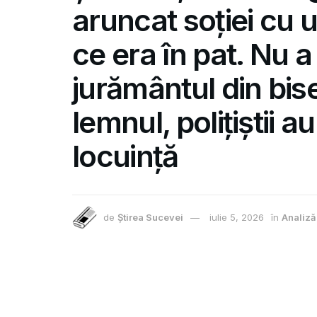
aruncat soției cu 
ce era în pat. Nu a
jurământul din bis
lemnul, polițiștii a
locuință
de
Știrea Sucevei
iulie 5, 2026
în
Analiză