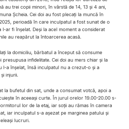
 au trei copii minori, în vârstă de 14, 13 și 4 ani,
omuna Șcheia. Cei doi au fost plecați la muncă în
st 2025, perioadă în care inculpatul a fost sunat de o
 l-ar fi înșelat. Deși la acel moment a considerat
nile au reapărut la întoarcerea acasă.
lați la domiciliu, bărbatul a început să consume
i presupusa infidelitate. Cei doi au mers chiar și la
 l-a înșelat, însă inculpatul nu a crezut-o și a
i injurii.
cat la bufetul din sat, unde a consumat votcă, apoi a
ocuiește în aceeași curte. În jurul orelor 19.00-20.00 s-
dormitorul lor de la etaj, iar soții au rămas în camera
pat, iar inculpatul s-a așezat pe marginea patului și
eleași lucruri.