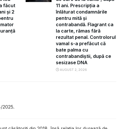
a făcut
11 ani. Prescripția a
ni și 2
înlăturat condamnările
pentru
pentru mită și
ormator
contrabandă. Flagrant ca
iguranță
la carte, rămas fără
rezultat penal. Controlorul
vamal s-a prefăcut că
bate palma cu
contrabandiștii, după ce
sesizase DNA
AUGUST 2, 2026
4/2025.
nt căsătoriți din 2018, însă relația lor durează de