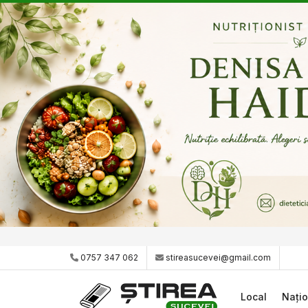
0757 347 062
stireasucevei@gmail.com
Local
Națio