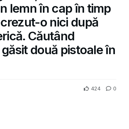
un lemn în cap în timp
 crezut-o nici după
erică. Căutând
u găsit două pistoale în
424
0