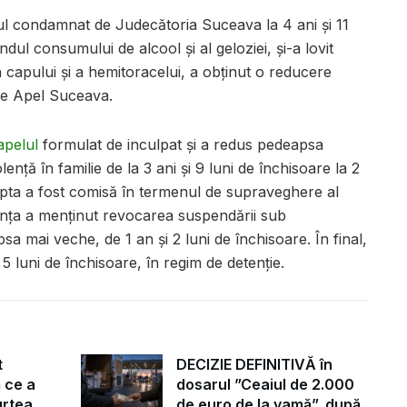
l condamnat de Judecătoria Suceava la 4 ani și 11
dul consumului de alcool și al geloziei, și-a lovit
 capului și a hemitoracelui, a obținut o reducere
de Apel Suceava.
apelul
formulat de inculpat și a redus pedeapsa
ență în familie de la 3 ani și 9 luni de închisoare la 2
fapta a fost comisă în termenul de supraveghere al
anța a menținut revocarea suspendării sub
 mai veche, de 1 an și 2 luni de închisoare. În final,
 5 luni de închisoare, în regim de detenție.
t
DECIZIE DEFINITIVĂ în
 ce a
dosarul ”Ceaiul de 2.000
urtea
de euro de la vamă”, după