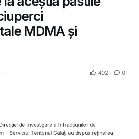
 la aceștia pastile
ciuperci
stale MDMA și
402
0
l
irecției de Investigare a Infracțiunilor de
m – Serviciul Teritorial Galați au dispus reținerea