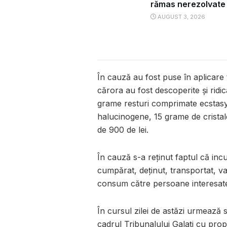
rămas nerezolvate
AUGUST 3, 2026
În cauză au fost puse în aplicare 
cărora au fost descoperite și ridi
grame resturi comprimate ecstasy
halucinogene, 15 grame de crist
de 900 de lei.
În cauză s-a reținut faptul că inc
cumpărat, deținut, transportat, val
consum către persoane interesate 
În cursul zilei de astăzi urmează să
cadrul Tribunalului Galați cu prop