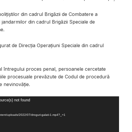
polițiștilor din cadrul Brigăzii de Combatere a
al jandarmilor din cadrul Brigăzii Speciale de
e.
igurat de Direcția Operațiuni Speciale din cadrul
 întregului proces penal, persoanele cercetate
nțiile procesuale prevăzute de Codul de procedură
e nevinovăție.
ource(s) not found
content/uploads/2022/07/droguri-galati-1.mp4?_=1