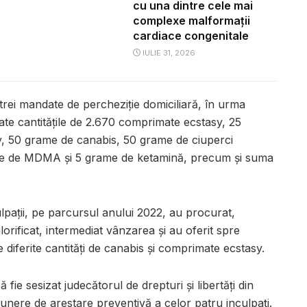
cu una dintre cele mai
complexe malformații
cardiace congenitale
IULIE 31, 2026
trei mandate de percheziție domiciliară, în urma
cate cantitățile de 2.670 comprimate ecstasy, 25
, 50 grame de canabis, 50 grame de ciuperci
ale de MDMA și 5 grame de ketamină, precum și suma
ulpații, pe parcursul anului 2022, au procurat,
orificat, intermediat vânzarea și au oferit spre
diferite cantități de canabis și comprimate ecstasy.
 fie sesizat judecătorul de drepturi și libertăți din
unere de arestare preventivă a celor patru inculpați.