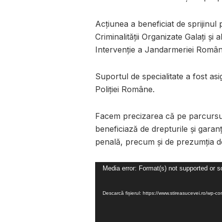
Acțiunea a beneficiat de sprijinul 
Criminalității Organizate Galați și 
Intervenție a Jandarmeriei Român
Suportul de specialitate a fost as
Poliției Române.
Facem precizarea că pe parcursul
beneficiază de drepturile și gara
penală, precum și de prezumția d
Player
Media error: Format(s) not supported or s
video
Descarcă fișierul: https://www.stireasucevei.ro/wp-