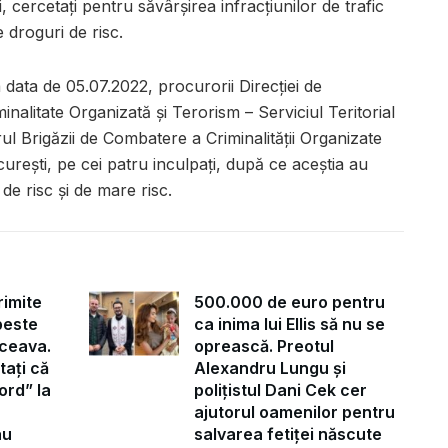
 cercetați pentru săvârșirea infracțiunilor de trafic
e droguri de risc.
data de 05.07.2022, procurorii Direcţiei de
minalitate Organizată şi Terorism – Serviciul Teritorial
rul Brigăzii de Combatere a Criminalității Organizate
ucurești, pe cei patru inculpați, după ce aceștia au
 de risc și de mare risc.
rimite
500.000 de euro pentru
peste
ca inima lui Ellis să nu se
ceava.
oprească. Preotul
tați că
Alexandru Lungu și
ord” la
polițistul Dani Cek cer
ajutorul oamenilor pentru
au
salvarea fetiței născute