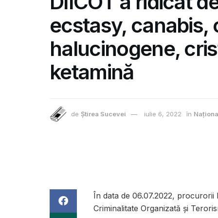
DIICOT a ridicat de
ecstasy, canabis, 
halucinogene, cri
ketamină
de
Știrea Sucevei
iulie 6, 2022
în
Naționa
În data de 06.07.2022, procurorii D
Criminalitate Organizată şi Teroris