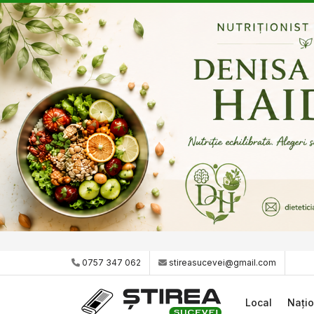
0757 347 062
stireasucevei@gmail.com
Local
Națio