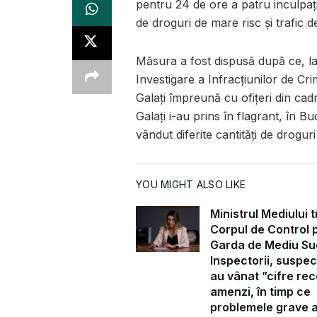
pentru 24 de ore a patru inculpați,
de droguri de mare risc şi trafic d
Măsura a fost dispusă după ce, la 
Investigare a Infracţiunilor de Cri
Galați împreună cu ofițeri din cad
Galați i-au prins în flagrant, în B
vândut diferite cantități de droguri
YOU MIGHT ALSO LIKE
Ministrul Mediului t
Corpul de Control 
Garda de Mediu Su
Inspectorii, suspec
au vânat ”cifre rec
amenzi, în timp ce
problemele grave 