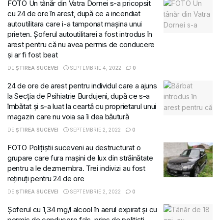
FOTO Un tânăr din Vatra Dornei s-a pricopsit
cu 24 de ore în arest, după ce a incendiat
autoutilitara care i-a tamponat mașina unui
prieten. Șoferul autoutilitarei a fost introdus în
arest pentru că nu avea permis de conducere
și ar fi fost beat
DE
ȘTIREA SUCEVEI
SEPTEMBRIE 4, 2022
0
24 de ore de arest pentru individul care a ajuns
la Secția de Psihiatrie Burdujeni, după ce s-a
îmbătat și s-a luat la ceartă cu proprietarul unui
magazin care nu voia sa îi dea băutură
DE
ȘTIREA SUCEVEI
SEPTEMBRIE 2, 2022
0
FOTO Polițiștii suceveni au destructurat o
grupare care fura mașini de lux din străinătate
pentru a le dezmembra. Trei indivizi au fost
reținuți pentru 24 de ore
DE
ȘTIREA SUCEVEI
SEPTEMBRIE 2, 2022
0
Șoferul cu 1,34 mg/l alcool în aerul expirat și cu
permis de conducere fals, prins de polițiști