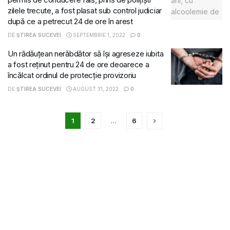
zilele trecute, a fost plasat sub control judiciar
după ce a petrecut 24 de ore în arest
DE
ȘTIREA SUCEVEI
SEPTEMBRIE 1, 2022
0
Un rădăuțean nerăbdător să își agreseze iubita
a fost reținut pentru 24 de ore deoarece a
încălcat ordinul de protecție provizoriu
DE
ȘTIREA SUCEVEI
AUGUST 31, 2022
0
1
2
…
6