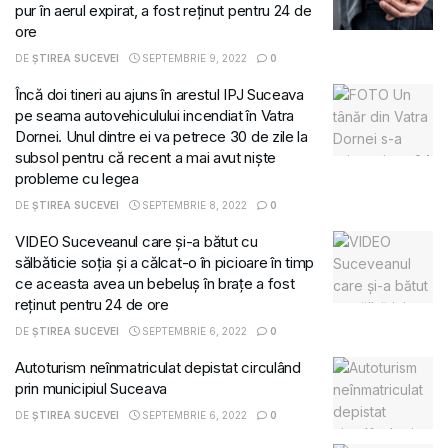
pur în aerul expirat, a fost reținut pentru 24 de
ore
DE
ȘTIREA SUCEVEI
SEPTEMBRIE 9, 2022
0
Încă doi tineri au ajuns în arestul IPJ Suceava
pe seama autovehiculului incendiat în Vatra
Dornei. Unul dintre ei va petrece 30 de zile la
subsol pentru că recent a mai avut niște
probleme cu legea
DE
ȘTIREA SUCEVEI
SEPTEMBRIE 8, 2022
0
VIDEO Suceveanul care și-a bătut cu
sălbăticie soția și a călcat-o în picioare în timp
ce aceasta avea un bebeluș în brațe a fost
reținut pentru 24 de ore
DE
ȘTIREA SUCEVEI
SEPTEMBRIE 6, 2022
0
Autoturism neînmatriculat depistat circulând
prin municipiul Suceava
DE
ȘTIREA SUCEVEI
SEPTEMBRIE 6, 2022
0