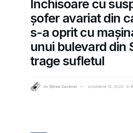
Închisoare cu sus
șofer avariat din 
s-a oprit cu mași
unui bulevard din
trage sufletul
de
Știrea Sucevei
octombrie 15, 2022
în
A