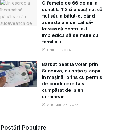
O femeie de 66 de ani a
sunat la 112 și a susținut că
fiul său a bătut-o, când
aceasta a încercat să-l
lovească pentru a-l
împiedica să se mute cu
familia lui
IUNIE 16, 2024
Bărbat beat la volan prin
Suceava, cu soția și copiii
în mașină, prins cu permis
de conducere fals
cumpărat de la un
ucrainean
IANUARIE 28, 2025
Postări Populare