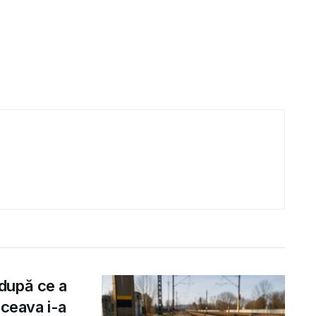
după ce a
uceava i-a