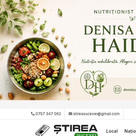
0757 347 062
stireasucevei@gmail.com
Local
Națio