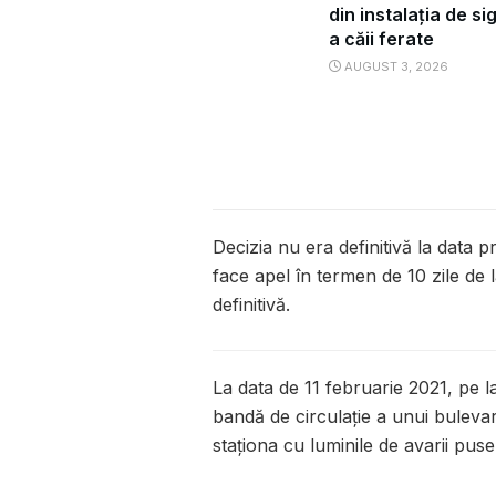
din instalația de s
a căii ferate
AUGUST 3, 2026
Decizia nu era definitivă la data 
face apel în termen de 10 zile de
definitivă.
La data de 11 februarie 2021, pe l
bandă de circulație a unui bulev
staționa cu luminile de avarii puse