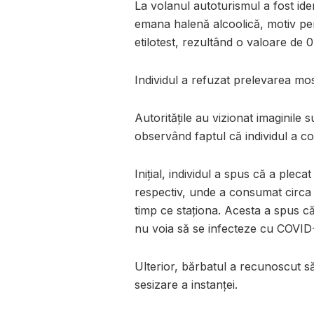
La volanul autoturismul a fost iden
emana halenă alcoolică, motiv pen
etilotest, rezultând o valoare de 0
Individul a refuzat prelevarea most
Autoritățile au vizionat imaginile
observând faptul că individul a c
Inițial, individul a spus că a plec
respectiv, unde a consumat circa 
timp ce staționa. Acesta a spus 
nu voia să se infecteze cu COVID
Ulterior, bărbatul a recunoscut să
sesizare a instanței.