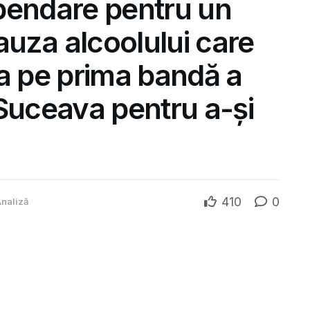
pendare pentru un
cauza alcoolului care
na pe prima bandă a
 Suceava pentru a-și
410
0
naliză