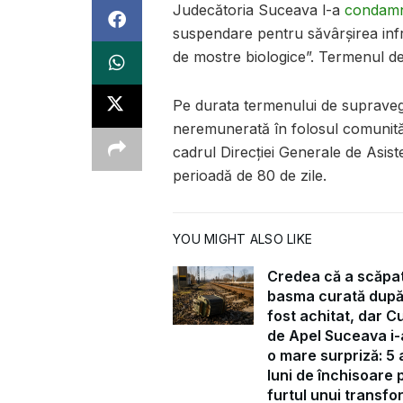
Judecătoria Suceava l-a
condam
suspendare pentru săvârșirea infr
de mostre biologice”. Termenul de 
Pe durata termenului de supraveg
neremunerată în folosul comunităţi
cadrul Direcției Generale de Asist
perioadă de 80 de zile.
YOU MIGHT ALSO LIKE
Credea că a scăpa
basma curată după
fost achitat, dar C
de Apel Suceava i-
o mare surpriză: 5 a
luni de închisoare 
furtul unui transf