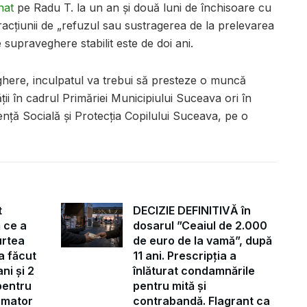
nat
pe Radu T. la un an și două luni de închisoare cu
acțiunii de „refuzul sau sustragerea de la prelevarea
supraveghere stabilit este de doi ani.
here, inculpatul va trebui să presteze o muncă
i în cadrul Primăriei Municipiului Suceava ori în
ență Socială și Protecția Copilului Suceava, pe o
t
DECIZIE DEFINITIVĂ în
 ce a
dosarul ”Ceaiul de 2.000
urtea
de euro de la vamă”, după
a făcut
11 ani. Prescripția a
ni și 2
înlăturat condamnările
pentru
pentru mită și
ormator
contrabandă. Flagrant ca