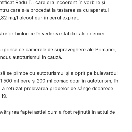
tificat Radu T., care era incoerent în vorbire și
tru care s-a procedat la testarea sa cu aparatul
,82 mg/l alcool pur în aerul expirat.
relor biologice în vederea stabilirii alcoolemiei.
 surprinse de camerele de supraveghere ale Primăriei,
ondus autoturismul în cauză.
at să se plimbe cu autoturismul și a oprit pe bulevardul
1.500 ml bere și 200 ml coniac doar în autoturism, în
că a refuzat prelevarea probelor de sânge deoarece
-19.
vârșirea faptei astfel cum a fost reținută în actul de