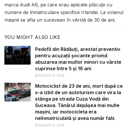
marca Audi A6, pe care erau aplicate plăcuțe cu
numere de înmatriculare specifice Irlandei. La volanul
mașinii se afla un sucevean în vârstă de 30 de ani.
YOU MIGHT ALSO LIKE
Pedofil din Rădăuți, arestat preventiv
pentru acuzații șocante privind
abuzarea mai multor minori cu vârste
cuprinse între 5 și 16 ani
AUGUST 6, 2026
Motociclist de 23 de ani, mort după ce
s-a izbit de un autoturism care vira la
stânga pe strada Cuza Vodă din
Suceava. Tânărul depășea mai multe
mașini, iar motocicleta era
neînmatriculată și avea număr fals
AUGUST 6, 2026