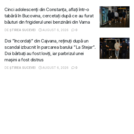
Cinci adolescenți din Constanța, aflați într-o
tabără în Bucovina, cercetați după ce au furat
băuturi din frigiderul unei benzinării din Vama
DE
ȘTIREA SUCEVEI
AUGUST 6, 2026
0
Doi ”încordați” din Cajvana, reținuți după un
scandal izbucnit în parcarea barului ”La Stejar”.
Doi bărbați au fost loviți, iar parbrizul unei
mașini a fost distrus
DE
ȘTIREA SUCEVEI
AUGUST 6, 2026
0