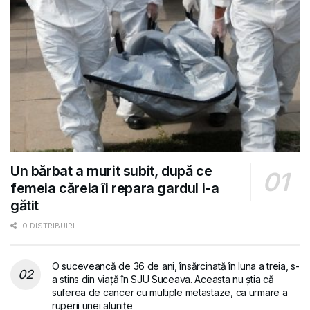
Un bărbat a murit subit, după ce
femeia căreia îi repara gardul i-a
gătit
0 DISTRIBUIRI
O suceveancă de 36 de ani, însărcinată în luna a treia, s-
a stins din viață în SJU Suceava. Aceasta nu știa că
suferea de cancer cu multiple metastaze, ca urmare a
ruperii unei alunițe