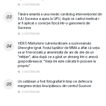
0 DISTRIBUIRI
Tânăra amantă a unui medic cardiolog intervenționist din
SJU Suceava a ajuns la UPU, după ce cadrul medical i-
ar fi aplicat o corecție fizică într-o garsonieră din
Suceava
0 DISTRIBUIRI
VIDEO Mărturisire cutremurătoare a suceveanului
Gheorghe Ignat. Fostul luptător de MMA a aflat că soția
sa ar fi terorizată și amenințată de ani de zile de un
”milițian”, abia după ce a găsit un ștreang într-o anexă
gospodărească: ”Viața îmi este călcată în picioare la
propriu”
0 DISTRIBUIRI
Un cetățean a fost fotografiat în timp ce defeca la
marginea străzii Ana Ipătescu din centrul Sucevei
0 DISTRIBUIRI