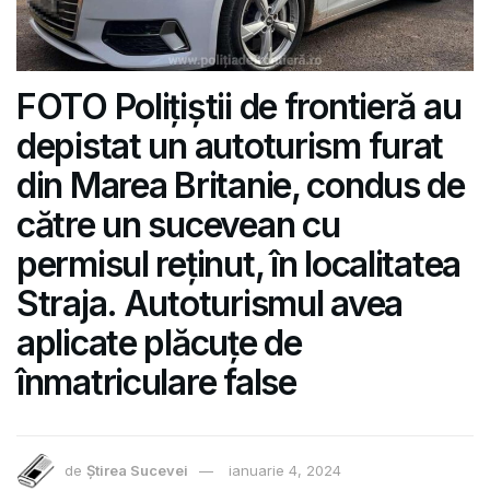
FOTO Polițiștii de frontieră au
depistat un autoturism furat
din Marea Britanie, condus de
către un sucevean cu
permisul reținut, în localitatea
Straja. Autoturismul avea
aplicate plăcuțe de
înmatriculare false
de
Știrea Sucevei
ianuarie 4, 2024