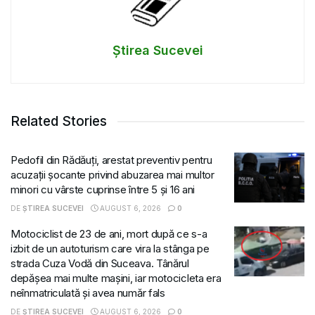
Știrea Sucevei
Related Stories
Pedofil din Rădăuți, arestat preventiv pentru
acuzații șocante privind abuzarea mai multor
minori cu vârste cuprinse între 5 și 16 ani
DE
ȘTIREA SUCEVEI
AUGUST 6, 2026
0
Motociclist de 23 de ani, mort după ce s-a
izbit de un autoturism care vira la stânga pe
strada Cuza Vodă din Suceava. Tânărul
depășea mai multe mașini, iar motocicleta era
neînmatriculată și avea număr fals
DE
ȘTIREA SUCEVEI
AUGUST 6, 2026
0