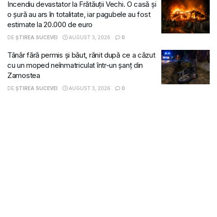
Incendiu devastator la Frătăuții Vechi. O casă și
o șură au ars în totalitate, iar pagubele au fost
estimate la 20.000 de euro
DE
ȘTIREA SUCEVEI
AUGUST 3, 2026
0
Tânăr fără permis și băut, rănit după ce a căzut
cu un moped neînmatriculat într-un șanț din
Zamostea
DE
ȘTIREA SUCEVEI
AUGUST 3, 2026
0