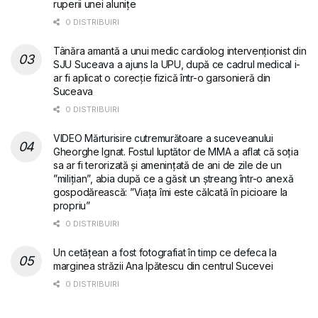
ruperii unei alunițe
0 DISTRIBUIRI
Tânăra amantă a unui medic cardiolog intervenționist din
SJU Suceava a ajuns la UPU, după ce cadrul medical i-
ar fi aplicat o corecție fizică într-o garsonieră din
Suceava
0 DISTRIBUIRI
VIDEO Mărturisire cutremurătoare a suceveanului
Gheorghe Ignat. Fostul luptător de MMA a aflat că soția
sa ar fi terorizată și amenințată de ani de zile de un
”milițian”, abia după ce a găsit un ștreang într-o anexă
gospodărească: ”Viața îmi este călcată în picioare la
propriu”
0 DISTRIBUIRI
Un cetățean a fost fotografiat în timp ce defeca la
marginea străzii Ana Ipătescu din centrul Sucevei
0 DISTRIBUIRI