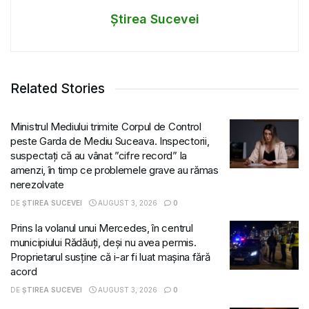
Știrea Sucevei
Related Stories
Ministrul Mediului trimite Corpul de Control
peste Garda de Mediu Suceava. Inspectorii,
suspectați că au vânat ”cifre record” la
amenzi, în timp ce problemele grave au rămas
nerezolvate
DE
ȘTIREA SUCEVEI
AUGUST 3, 2026
0
Prins la volanul unui Mercedes, în centrul
municipiului Rădăuți, deși nu avea permis.
Proprietarul susține că i-ar fi luat mașina fără
acord
DE
ȘTIREA SUCEVEI
AUGUST 3, 2026
0