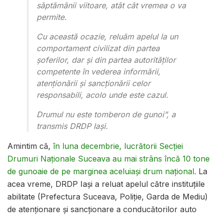
săptămânii viitoare, atât cât vremea o va
permite.
Cu această ocazie, reluăm apelul la un
comportament civilizat din partea
șoferilor, dar și din partea autorităților
competente în vederea informării,
atenționării și sancționării celor
responsabili, acolo unde este cazul.
Drumul nu este tomberon de gunoi”, a
transmis DRDP Iași.
Amintim că,
în luna decembrie, lucrătorii Secției
Drumuri Naționale Suceava au mai strâns încă 10 tone
de gunoaie de pe marginea aceluiași drum național.
La
acea vreme, DRDP Iași a reluat apelul către instituțiile
abilitate (Prefectura Suceava, Poliție, Garda de Mediu)
de atenționare și sancționare a conducătorilor auto