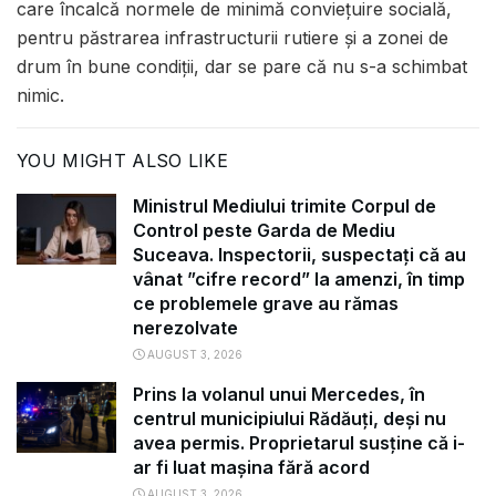
care încalcă normele de minimă conviețuire socială,
pentru păstrarea infrastructurii rutiere și a zonei de
drum în bune condiții, dar se pare că nu s-a schimbat
nimic.
YOU MIGHT ALSO LIKE
Ministrul Mediului trimite Corpul de
Control peste Garda de Mediu
Suceava. Inspectorii, suspectați că au
vânat ”cifre record” la amenzi, în timp
ce problemele grave au rămas
nerezolvate
AUGUST 3, 2026
Prins la volanul unui Mercedes, în
centrul municipiului Rădăuți, deși nu
avea permis. Proprietarul susține că i-
ar fi luat mașina fără acord
AUGUST 3, 2026