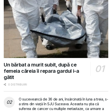
Un bărbat a murit subit, după ce
femeia căreia îi repara gardul i-a
gătit
0 DISTRIBUIRI
O suceveancă de 36 de ani, însărcinată în luna a treia, s-
a stins din viață în SJU Suceava. Aceasta nu știa că
suferea de cancer cu multiple metastaze, ca urmare a