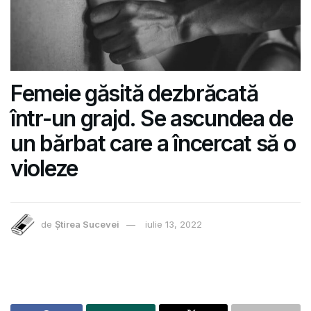
Femeie găsită dezbrăcată
într-un grajd. Se ascundea de
un bărbat care a încercat să o
violeze
de
Știrea Sucevei
iulie 13, 2022