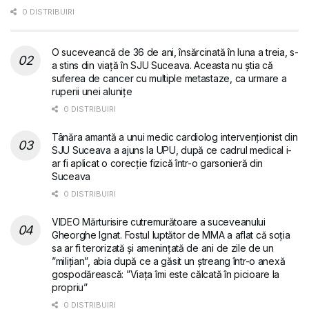
0 DISTRIBUIRI
O suceveancă de 36 de ani, însărcinată în luna a treia, s-
a stins din viață în SJU Suceava. Aceasta nu știa că
suferea de cancer cu multiple metastaze, ca urmare a
ruperii unei alunițe
0 DISTRIBUIRI
Tânăra amantă a unui medic cardiolog intervenționist din
SJU Suceava a ajuns la UPU, după ce cadrul medical i-
ar fi aplicat o corecție fizică într-o garsonieră din
Suceava
0 DISTRIBUIRI
VIDEO Mărturisire cutremurătoare a suceveanului
Gheorghe Ignat. Fostul luptător de MMA a aflat că soția
sa ar fi terorizată și amenințată de ani de zile de un
”milițian”, abia după ce a găsit un ștreang într-o anexă
gospodărească: ”Viața îmi este călcată în picioare la
propriu”
0 DISTRIBUIRI