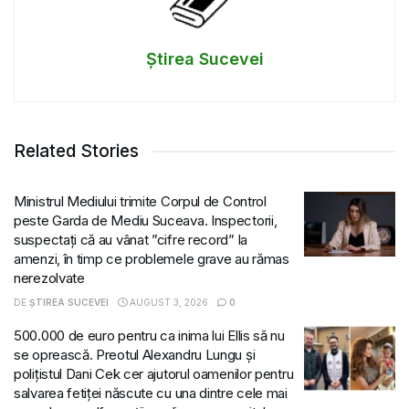
Știrea Sucevei
Related Stories
Ministrul Mediului trimite Corpul de Control
peste Garda de Mediu Suceava. Inspectorii,
suspectați că au vânat ”cifre record” la
amenzi, în timp ce problemele grave au rămas
nerezolvate
DE
ȘTIREA SUCEVEI
AUGUST 3, 2026
0
500.000 de euro pentru ca inima lui Ellis să nu
se oprească. Preotul Alexandru Lungu și
polițistul Dani Cek cer ajutorul oamenilor pentru
salvarea fetiței născute cu una dintre cele mai