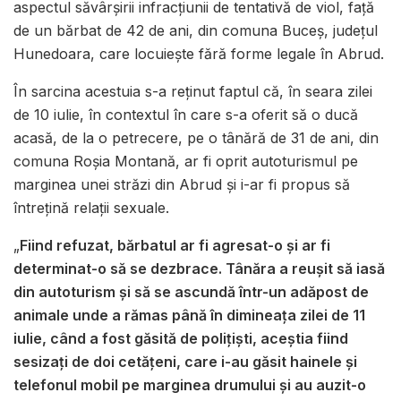
aspectul săvârşirii infracţiunii de tentativă de viol, faţă
de un bărbat de 42 de ani, din comuna Buceş, judeţul
Hunedoara, care locuieşte fără forme legale în Abrud.
În sarcina acestuia s-a reţinut faptul că, în seara zilei
de 10 iulie, în contextul în care s-a oferit să o ducă
acasă, de la o petrecere, pe o tânără de 31 de ani, din
comuna Roşia Montană, ar fi oprit autoturismul pe
marginea unei străzi din Abrud şi i-ar fi propus să
întreţină relaţii sexuale.
„
Fiind refuzat, bărbatul ar fi agresat-o şi ar fi
determinat-o să se dezbrace. Tânăra a reuşit să iasă
din autoturism şi să se ascundă într-un adăpost de
animale unde a rămas până în dimineaţa zilei de 11
iulie, când a fost găsită de poliţişti, aceştia fiind
sesizaţi de doi cetăţeni, care i-au găsit hainele şi
telefonul mobil pe marginea drumului şi au auzit-o