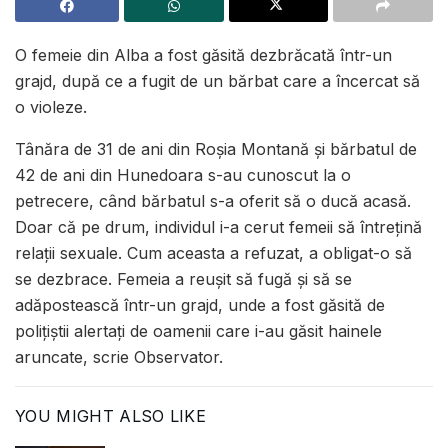
O femeie din Alba a fost găsită dezbrăcată într-un
grajd, după ce a fugit de un bărbat care a încercat să
o violeze.
Tânăra de 31 de ani din Roşia Montană şi bărbatul de
42 de ani din Hunedoara s-au cunoscut la o
petrecere, când bărbatul s-a oferit să o ducă acasă.
Doar că pe drum, individul i-a cerut femeii să întreţină
relaţii sexuale. Cum aceasta a refuzat, a obligat-o să
se dezbrace. Femeia a reuşit să fugă şi să se
adăpostească într-un grajd, unde a fost găsită de
poliţiştii alertaţi de oamenii care i-au găsit hainele
aruncate, scrie Observator.
YOU MIGHT ALSO LIKE