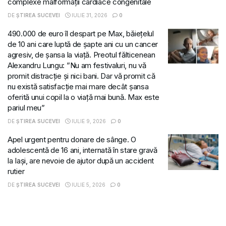
complexe malformații cardiace congenitale
DE
ȘTIREA SUCEVEI
IULIE 31, 2026
0
490.000 de euro îl despart pe Max, băiețelul
de 10 ani care luptă de șapte ani cu un cancer
agresiv, de șansa la viață. Preotul fălticenean
Alexandru Lungu: ”Nu am festivaluri, nu vă
promit distracție și nici bani. Dar vă promit că
nu există satisfacție mai mare decât șansa
oferită unui copil la o viață mai bună. Max este
pariul meu”
DE
ȘTIREA SUCEVEI
IULIE 9, 2026
0
Apel urgent pentru donare de sânge. O
adolescentă de 16 ani, internată în stare gravă
la Iași, are nevoie de ajutor după un accident
rutier
DE
ȘTIREA SUCEVEI
IULIE 5, 2026
0