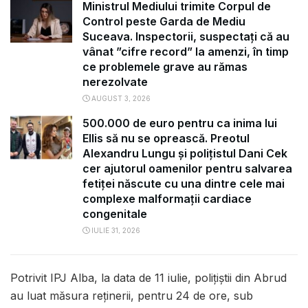
Ministrul Mediului trimite Corpul de
Control peste Garda de Mediu
Suceava. Inspectorii, suspectați că au
vânat ”cifre record” la amenzi, în timp
ce problemele grave au rămas
nerezolvate
AUGUST 3, 2026
500.000 de euro pentru ca inima lui
Ellis să nu se oprească. Preotul
Alexandru Lungu și polițistul Dani Cek
cer ajutorul oamenilor pentru salvarea
fetiței născute cu una dintre cele mai
complexe malformații cardiace
congenitale
IULIE 31, 2026
Potrivit IPJ Alba, la data de 11 iulie, poliţiştii din Abrud
au luat măsura reţinerii, pentru 24 de ore, sub