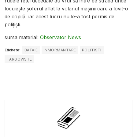
rudele fetei decedate au vrut să intre pe strada unde
locuieşte şoferul aflat la volanul maşinii care a lovit-o
de copilă, iar acest lucru nu le-a fost permis de
polițiști.
sursa material:
Observator News
Etichete:
BATAIE
INMORMANTARE
POLITISTI
TARGOVISTE