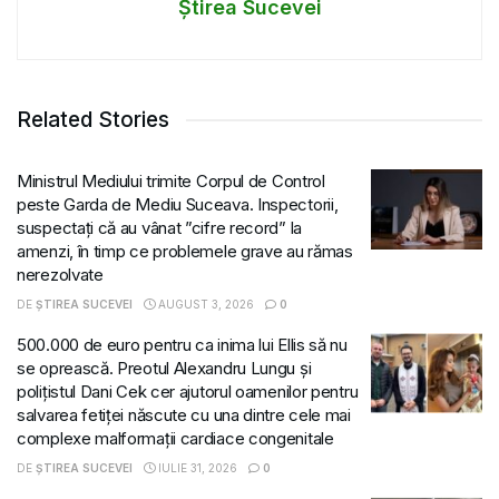
Știrea Sucevei
Related Stories
Ministrul Mediului trimite Corpul de Control
peste Garda de Mediu Suceava. Inspectorii,
suspectați că au vânat ”cifre record” la
amenzi, în timp ce problemele grave au rămas
nerezolvate
DE
ȘTIREA SUCEVEI
AUGUST 3, 2026
0
500.000 de euro pentru ca inima lui Ellis să nu
se oprească. Preotul Alexandru Lungu și
polițistul Dani Cek cer ajutorul oamenilor pentru
salvarea fetiței născute cu una dintre cele mai
complexe malformații cardiace congenitale
DE
ȘTIREA SUCEVEI
IULIE 31, 2026
0