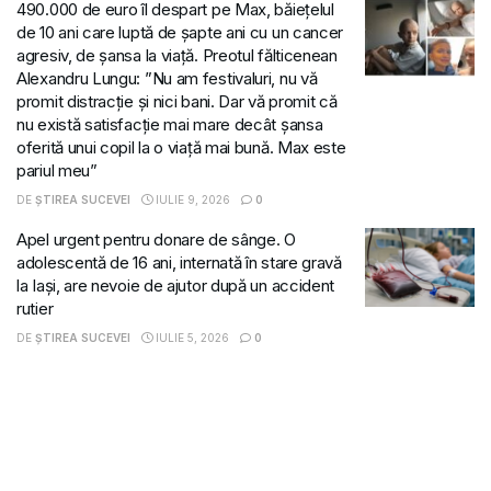
490.000 de euro îl despart pe Max, băiețelul
de 10 ani care luptă de șapte ani cu un cancer
agresiv, de șansa la viață. Preotul fălticenean
Alexandru Lungu: ”Nu am festivaluri, nu vă
promit distracție și nici bani. Dar vă promit că
nu există satisfacție mai mare decât șansa
oferită unui copil la o viață mai bună. Max este
pariul meu”
DE
ȘTIREA SUCEVEI
IULIE 9, 2026
0
Apel urgent pentru donare de sânge. O
adolescentă de 16 ani, internată în stare gravă
la Iași, are nevoie de ajutor după un accident
rutier
DE
ȘTIREA SUCEVEI
IULIE 5, 2026
0