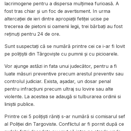
lacrimogene pentru a dispersa mulţimea furioasă. A
fost tras chiar şi un foc de avertisment. In urma
altercației de ieri dintre apropiații fetiței ucise pe
trecerea de pietoni si oamenii legii, trei bărbați au fost
reținuți pentru 24 de ore.
Sunt suspectați că se numără printre cei ce i-ar fi lovit
pe polițiștii din Târgovişte cu pumnii şi cu picioarele.
Vor ajunge astăzi in fata unui judecător, pentru a fi
luate măsuri preventive precum arestul preventiv sau
controlul judiciar. Exista, așadar, un dosar penal
pentru infracțiuni precum ultraj su lovire sau alte
violente. La acestea se adaugă si tulburarea ordinii si
liniștii publice.
Printre cei 5 polițiști răniți s-ar numără si comisarul sef
al Poliției din Targoviste. Conflictul ar fi pornit după ce