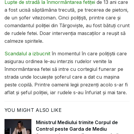
Lupte de stradă la înmormântarea fetiţei
de 13 ani care
a fost ucisă săptămâna trecută, pe trecerea de pietoni,
de un şofer vitezoman. Cinci poliţişti, printre care şi
comandantul poliţiei din Târgovişte, au fost bătuţi crunt
de rudele fetei. Doar intervenţia mascaţilor a reuşit să
calmeze spiritele.
Scandalul a izbucnit
în momentul în care poliţiştii care
asigurau ordinea le-au interzis rudelor venite la
înmormântarea fetei să intre cu cortegiul funerar pe
strada unde locuieşte şoferul care a dat cu maşina
peste copilă. Printre oamenii legii prezenţi acolo s-ar fi
aflat şi şeful poliţiei, iar rudele s-au înfuriat şi mai tare.
YOU MIGHT ALSO LIKE
Ministrul Mediului trimite Corpul de
Control peste Garda de Mediu