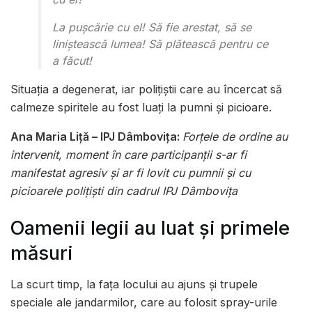
La puşcărie cu el! Să fie arestat, să se
liniştească lumea! Să plătească pentru ce
a făcut!
Situaţia a degenerat, iar poliţiştii care au încercat să
calmeze spiritele au fost luaţi la pumni şi picioare.
Ana Maria Liţă – IPJ Dâmboviţa:
Forţele de ordine au
intervenit, moment în care participanții s-ar fi
manifestat agresiv și ar fi lovit cu pumnii și cu
picioarele polițiști din cadrul IPJ Dâmbovița
Oamenii legii au luat şi primele
măsuri
La scurt timp, la faţa locului au ajuns şi trupele
speciale ale jandarmilor, care au folosit spray-urile