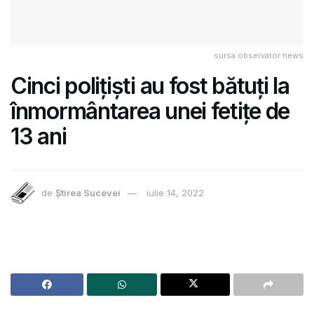
sursa observator news
Cinci polițiști au fost bătuți la
înmormântarea unei fetițe de
13 ani
de
Știrea Sucevei
iulie 14, 2022