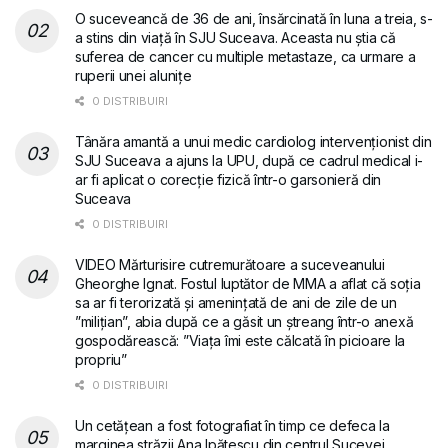
O suceveancă de 36 de ani, însărcinată în luna a treia, s-
a stins din viață în SJU Suceava. Aceasta nu știa că
suferea de cancer cu multiple metastaze, ca urmare a
ruperii unei alunițe
0 DISTRIBUIRI
Tânăra amantă a unui medic cardiolog intervenționist din
SJU Suceava a ajuns la UPU, după ce cadrul medical i-
ar fi aplicat o corecție fizică într-o garsonieră din
Suceava
0 DISTRIBUIRI
VIDEO Mărturisire cutremurătoare a suceveanului
Gheorghe Ignat. Fostul luptător de MMA a aflat că soția
sa ar fi terorizată și amenințată de ani de zile de un
”milițian”, abia după ce a găsit un ștreang într-o anexă
gospodărească: ”Viața îmi este călcată în picioare la
propriu”
0 DISTRIBUIRI
Un cetățean a fost fotografiat în timp ce defeca la
marginea străzii Ana Ipătescu din centrul Sucevei