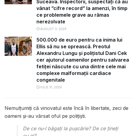
Suceava. Inspectorii, suspectați că au
vânat ”cifre record” la amenzi, în timp
ce problemele grave au rămas
nerezolvate
AUGUST 3, 2026
500.000 de euro pentru ca inima lui
Ellis să nu se oprească. Preotul
Alexandru Lungu și polițistul Dani Cek
cer ajutorul oamenilor pentru salvarea
fetiței născute cu una dintre cele mai
complexe malformații cardiace
congenitale
IULIE 31, 2026
Nemulţumiţi că vinovatul este încă în libertate, zeci de
oameni şi-au vărsat oful pe poliţişti.
De ce nu-l băgaţi la puşcărie? De ce ţineţi
cu el?