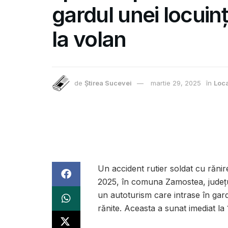
gardul unei locuinț
la volan
de
Știrea Sucevei
martie 29, 2025
în
Loca
Un accident rutier soldat cu răni
2025, în comuna Zamostea, județul
un autoturism care intrase în gar
rănite. Aceasta a sunat imediat la 