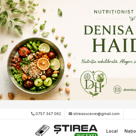
0757 347 062
stireasucevei@gmail.com
Local
Națio