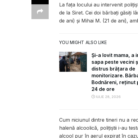
La fața locului au intervenit polițiș
de la Siret. Cei doi bărbați găsiți l
de ani) și Mihai M. (21 de ani), 
YOU MIGHT ALSO LIKE
Și-a lovit mama, a i
sapa peste vecini ș
distrus brățara de
monitorizare. Bărba
Bodnăreni, reținut
24 de ore
IULIE 28, 2026
Cum niciunul dintre tineri nu a r
halenă alcoolică, polițiștii i-au tes
alcool pur în aerul expirat în cazul