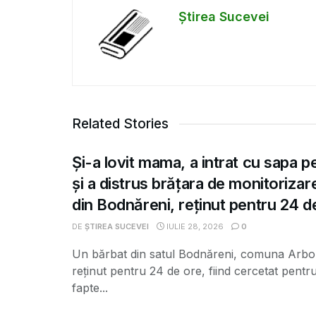
Știrea Sucevei
Related Stories
Și-a lovit mama, a intrat cu sapa p
și a distrus brățara de monitorizar
din Bodnăreni, reținut pentru 24 d
DE
ȘTIREA SUCEVEI
IULIE 28, 2026
0
Un bărbat din satul Bodnăreni, comuna Arbor
reținut pentru 24 de ore, fiind cercetat pentr
fapte...