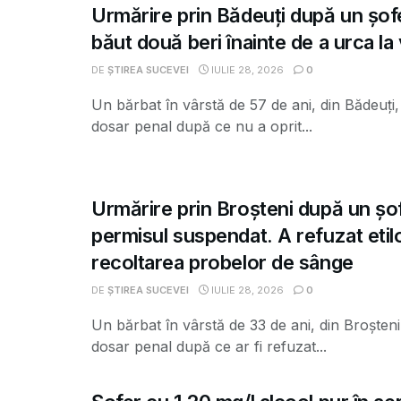
Urmărire prin Bădeuți după un șofe
băut două beri înainte de a urca la
DE
ȘTIREA SUCEVEI
IULIE 28, 2026
0
Un bărbat în vârstă de 57 de ani, din Bădeuți,
dosar penal după ce nu a oprit...
Urmărire prin Broșteni după un șo
permisul suspendat. A refuzat etilo
recoltarea probelor de sânge
DE
ȘTIREA SUCEVEI
IULIE 28, 2026
0
Un bărbat în vârstă de 33 de ani, din Broșteni
dosar penal după ce ar fi refuzat...