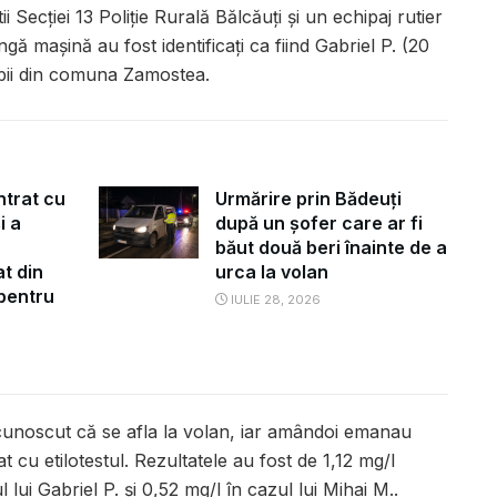
tii Secției 13 Poliție Rurală Bălcăuți și un echipaj rutier
ângă mașină au fost identificați ca fiind Gabriel P. (20
ambii din comuna Zamostea.
ntrat cu
Urmărire prin Bădeuți
i a
după un șofer care ar fi
băut două beri înainte de a
t din
urca la volan
 pentru
IULIE 28, 2026
ecunoscut că se afla la volan, iar amândoi emanau
tat cu etilotestul. Rezultatele au fost de 1,12 mg/l
 lui Gabriel P. și 0,52 mg/l în cazul lui Mihai M..