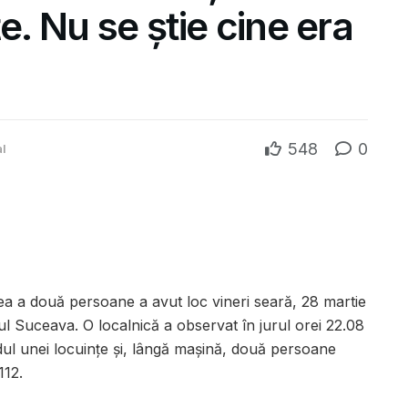
e. Nu se știe cine era
548
0
l
rea a două persoane a avut loc vineri seară, 28 martie
 Suceava. O localnică a observat în jurul orei 22.08
dul unei locuințe și, lângă mașină, două persoane
112.