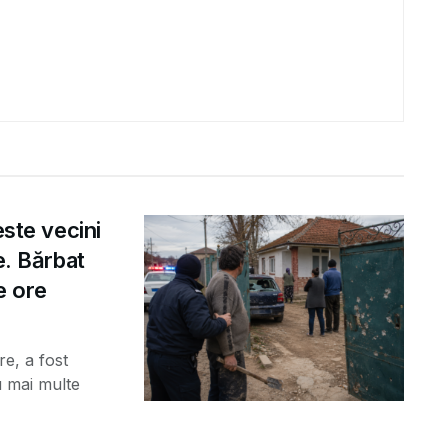
este vecini
e. Bărbat
e ore
e, a fost
u mai multe