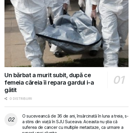
Un bărbat a murit subit, după ce
femeia căreia îi repara gardul i-a
gătit
0 DISTRIBUIRI
O suceveancă de 36 de ani, însărcinată în luna a treia, s-
a stins din viață în SJU Suceava. Aceasta nu știa că
suferea de cancer cu multiple metastaze, ca urmare a
ruperii unei alunițe