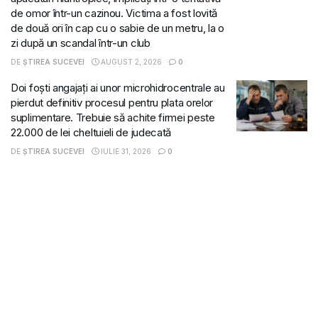
de omor într-un cazinou. Victima a fost lovită
de două ori în cap cu o sabie de un metru, la o
zi după un scandal într-un club
DE
ȘTIREA SUCEVEI
AUGUST 2, 2026
0
Doi foști angajați ai unor microhidrocentrale au
pierdut definitiv procesul pentru plata orelor
suplimentare. Trebuie să achite firmei peste
22.000 de lei cheltuieli de judecată
DE
ȘTIREA SUCEVEI
IULIE 31, 2026
0