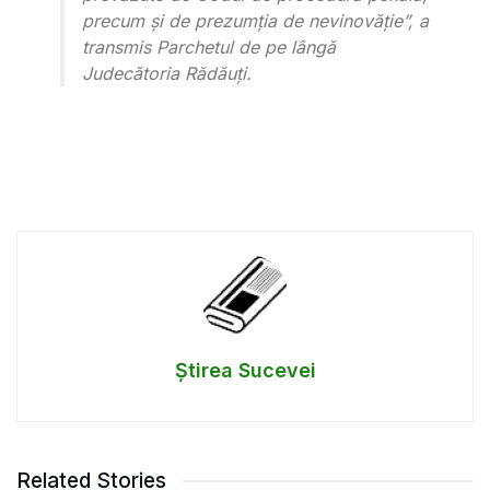
precum și de prezumția de nevinovăție”, a
transmis Parchetul de pe lângă
Judecătoria Rădăuți.
Știrea Sucevei
Related Stories