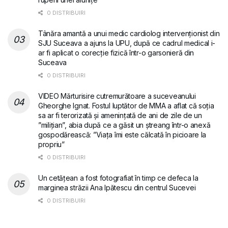
0 DISTRIBUIRI
Tânăra amantă a unui medic cardiolog intervenționist din
SJU Suceava a ajuns la UPU, după ce cadrul medical i-
ar fi aplicat o corecție fizică într-o garsonieră din
Suceava
0 DISTRIBUIRI
VIDEO Mărturisire cutremurătoare a suceveanului
Gheorghe Ignat. Fostul luptător de MMA a aflat că soția
sa ar fi terorizată și amenințată de ani de zile de un
”milițian”, abia după ce a găsit un ștreang într-o anexă
gospodărească: ”Viața îmi este călcată în picioare la
propriu”
0 DISTRIBUIRI
Un cetățean a fost fotografiat în timp ce defeca la
marginea străzii Ana Ipătescu din centrul Sucevei
0 DISTRIBUIRI