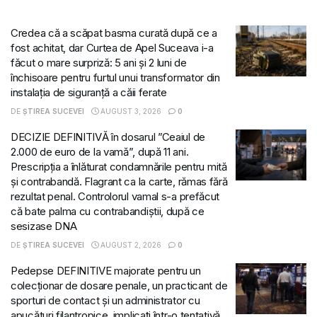
Credea că a scăpat basma curată după ce a
fost achitat, dar Curtea de Apel Suceava i-a
făcut o mare surpriză: 5 ani și 2 luni de
închisoare pentru furtul unui transformator din
instalația de siguranță a căii ferate
DE
ȘTIREA SUCEVEI
AUGUST 3, 2026
0
DECIZIE DEFINITIVĂ în dosarul ”Ceaiul de
2.000 de euro de la vamă”, după 11 ani.
Prescripția a înlăturat condamnările pentru mită
și contrabandă. Flagrant ca la carte, rămas fără
rezultat penal. Controlorul vamal s-a prefăcut
că bate palma cu contrabandiștii, după ce
sesizase DNA
DE
ȘTIREA SUCEVEI
AUGUST 2, 2026
0
Pedepse DEFINITIVE majorate pentru un
colecționar de dosare penale, un practicant de
sporturi de contact și un administrator cu
apucături filantropice, implicați într-o tentativă