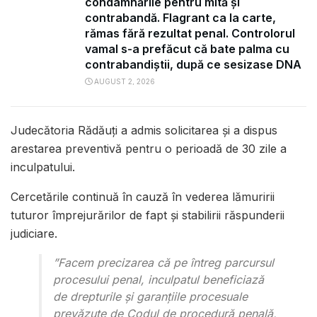
condamnările pentru mită și
contrabandă. Flagrant ca la carte,
rămas fără rezultat penal. Controlorul
vamal s-a prefăcut că bate palma cu
contrabandiștii, după ce sesizase DNA
AUGUST 2, 2026
Judecătoria Rădăuți a admis solicitarea și a dispus
arestarea preventivă pentru o perioadă de 30 zile a
inculpatului.
Cercetările continuă în cauză în vederea lămuririi
tuturor împrejurărilor de fapt şi stabilirii răspunderii
judiciare.
”Facem precizarea că pe întreg parcursul
procesului penal, inculpatul beneficiază
de drepturile și garanțiile procesuale
prevăzute de Codul de procedură penală,