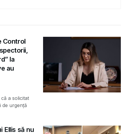
e Control
pectorii,
d” la
ve au
că a solicitat
i de urgență
 Ellis să nu