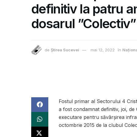
definitiv la patru a
dosarul ”Colectiv”
de
Știrea Sucevei
mai 12, 2022
în
Națion
Fostul primar al Sectorului 4 Cris
a fost condamnat definitiv, joi, d
executare pentru săvârşirea infrac
octombrie 2015 de la clubul Colec