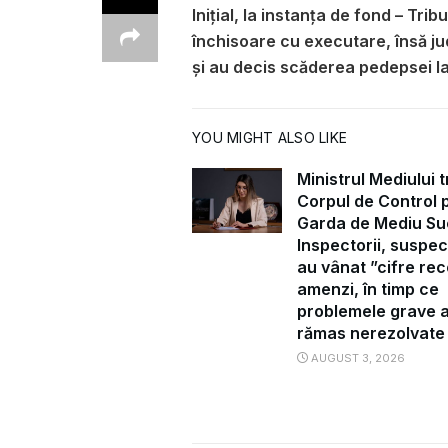
Iniţial, la instanţa de fond – Tri
închisoare cu executare, însă jud
şi au decis scăderea pedepsei la
YOU MIGHT ALSO LIKE
Ministrul Mediului t
Corpul de Control 
Garda de Mediu Su
Inspectorii, suspec
au vânat ”cifre rec
amenzi, în timp ce
problemele grave 
rămas nerezolvate
AUGUST 3, 2026