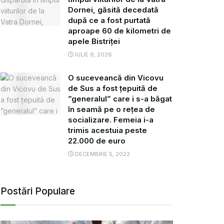
Dornei, găsită decedată
după ce a fost purtată
aproape 60 de kilometri de
apele Bistriței
IULIE 9, 2026
O suceveancă din Vicovu
de Sus a fost țepuită de
”generalul” care i s-a băgat
în seamă pe o rețea de
socializare. Femeia i-a
trimis acestuia peste
22.000 de euro
DECEMBRIE 5, 2022
Postări Populare