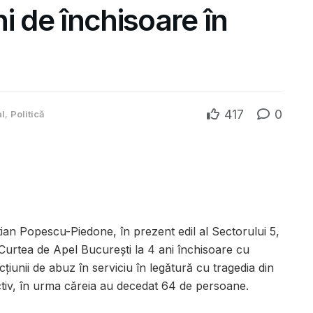
ni de închisoare în
417
0
al
,
Politică
tian Popescu-Piedone, în prezent edil al Sectorului 5,
e Curtea de Apel Bucureşti la 4 ani închisoare cu
ţiunii de abuz în serviciu în legătură cu tragedia din
tiv, în urma căreia au decedat 64 de persoane.