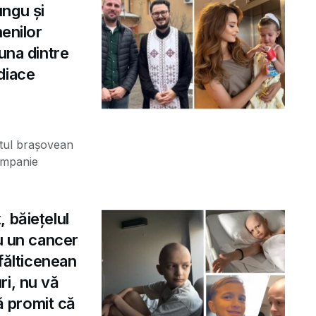
ngu și
menilor
una dintre
diace
stul brașovean
ampanie
 băiețelul
cu un cancer
 fălticenean
ri, nu vă
vă promit că