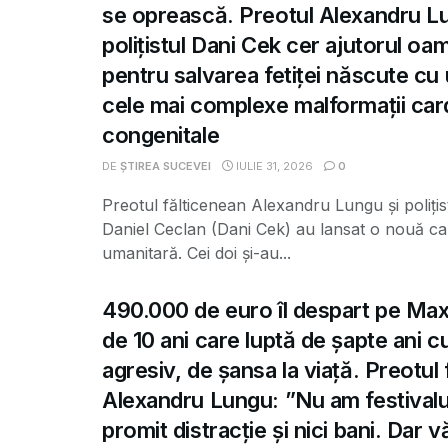
se oprească. Preotul Alexandru Lu
polițistul Dani Cek cer ajutorul oa
pentru salvarea fetiței născute cu 
cele mai complexe malformații car
congenitale
DE
ȘTIREA SUCEVEI
IULIE 31, 2026
0
Preotul fălticenean Alexandru Lungu și poliți
Daniel Ceclan (Dani Cek) au lansat o nouă c
umanitară. Cei doi și-au...
490.000 de euro îl despart pe Max,
de 10 ani care luptă de șapte ani 
agresiv, de șansa la viață. Preotul
Alexandru Lungu: ”Nu am festivalu
promit distracție și nici bani. Dar 