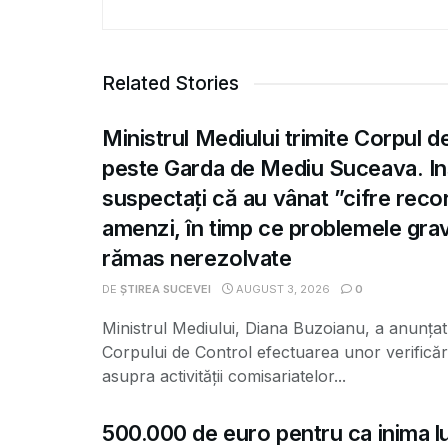
Related Stories
Ministrul Mediului trimite Corpul d
peste Garda de Mediu Suceava. Ins
suspectați că au vânat ”cifre recor
amenzi, în timp ce problemele gra
rămas nerezolvate
DE
ȘTIREA SUCEVEI
AUGUST 3, 2026
0
Ministrul Mediului, Diana Buzoianu, a anunțat 
Corpului de Control efectuarea unor verificăr
asupra activității comisariatelor...
500.000 de euro pentru ca inima lui