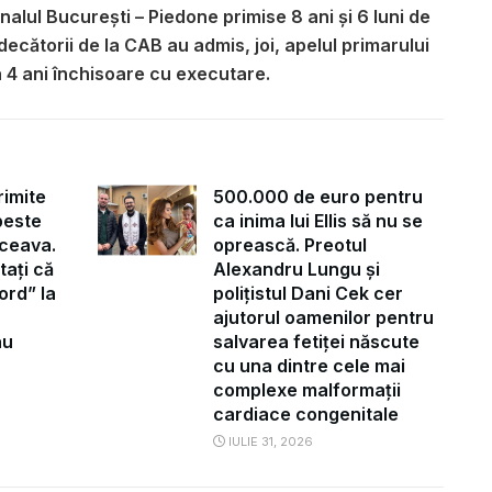
bunalul Bucureşti – Piedone primise 8 ani şi 6 luni de
ecătorii de la CAB au admis, joi, apelul primarului
 4 ani închisoare cu executare.
rimite
500.000 de euro pentru
peste
ca inima lui Ellis să nu se
ceava.
oprească. Preotul
tați că
Alexandru Lungu și
ord” la
polițistul Dani Cek cer
ajutorul oamenilor pentru
au
salvarea fetiței născute
cu una dintre cele mai
complexe malformații
cardiace congenitale
IULIE 31, 2026