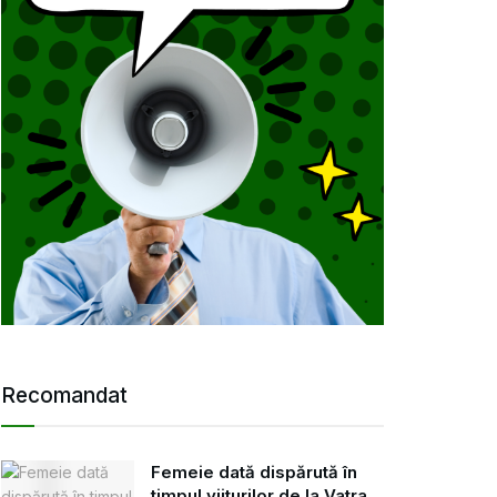
Recomandat
Femeie dată dispărută în
timpul viiturilor de la Vatra