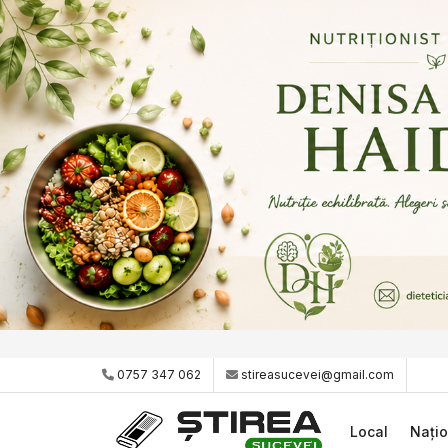
0757 347 062
stireasucevei@gmail.com
Local
Națio