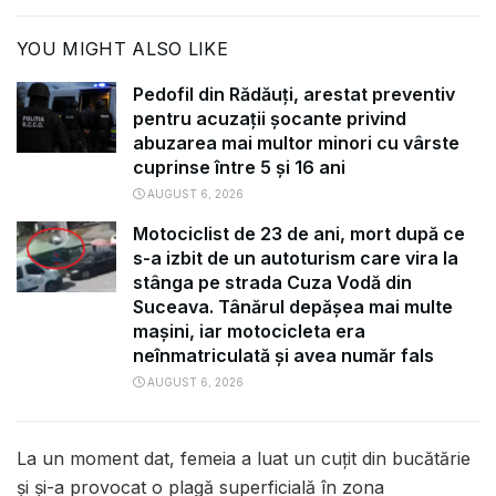
YOU MIGHT ALSO LIKE
Pedofil din Rădăuți, arestat preventiv
pentru acuzații șocante privind
abuzarea mai multor minori cu vârste
cuprinse între 5 și 16 ani
AUGUST 6, 2026
Motociclist de 23 de ani, mort după ce
s-a izbit de un autoturism care vira la
stânga pe strada Cuza Vodă din
Suceava. Tânărul depășea mai multe
mașini, iar motocicleta era
neînmatriculată și avea număr fals
AUGUST 6, 2026
La un moment dat, femeia a luat un cuțit din bucătărie
și și-a provocat o plagă superficială în zona