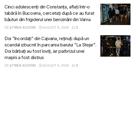
Cinci adolescenți din Constanța, aflați într-o
tabără în Bucovina, cercetați după ce au furat
băuturi din frigiderul unei benzinării din Vama
DE
ȘTIREA SUCEVEI
AUGUST 6, 2026
0
Doi ”încordați” din Cajvana, reținuți după un
scandal izbucnit în parcarea barului ”La Stejar”.
Doi bărbați au fost loviți, iar parbrizul unei
mașini a fost distrus
DE
ȘTIREA SUCEVEI
AUGUST 6, 2026
0