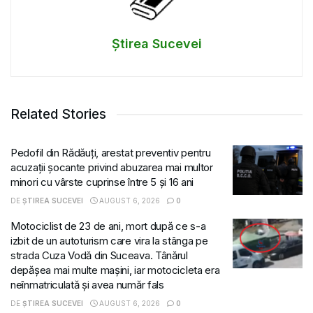
Știrea Sucevei
Related Stories
Pedofil din Rădăuți, arestat preventiv pentru
acuzații șocante privind abuzarea mai multor
minori cu vârste cuprinse între 5 și 16 ani
DE
ȘTIREA SUCEVEI
AUGUST 6, 2026
0
Motociclist de 23 de ani, mort după ce s-a
izbit de un autoturism care vira la stânga pe
strada Cuza Vodă din Suceava. Tânărul
depășea mai multe mașini, iar motocicleta era
neînmatriculată și avea număr fals
DE
ȘTIREA SUCEVEI
AUGUST 6, 2026
0