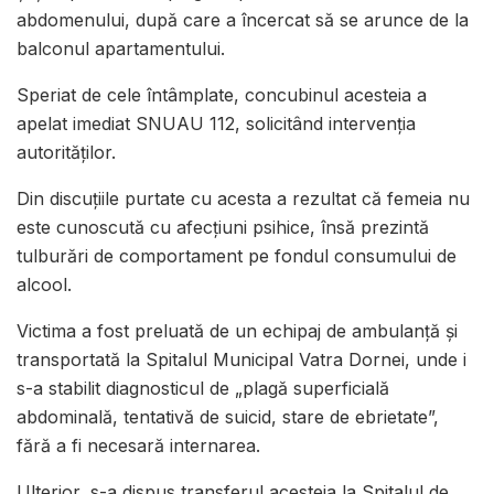
abdomenului, după care a încercat să se arunce de la
balconul apartamentului.
Speriat de cele întâmplate, concubinul acesteia a
apelat imediat SNUAU 112, solicitând intervenția
autorităților.
Din discuțiile purtate cu acesta a rezultat că femeia nu
este cunoscută cu afecțiuni psihice, însă prezintă
tulburări de comportament pe fondul consumului de
alcool.
Victima a fost preluată de un echipaj de ambulanță și
transportată la Spitalul Municipal Vatra Dornei, unde i
s-a stabilit diagnosticul de „plagă superficială
abdominală, tentativă de suicid, stare de ebrietate”,
fără a fi necesară internarea.
Ulterior, s-a dispus transferul acesteia la Spitalul de