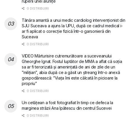
ruperii unei alunițe
0 DISTRIBUIRI
Tânăra amantă a unui medic cardiolog intervenționist din
SJU Suceava a ajuns la UPU, după ce cadrul medical i-
ar fi aplicat o corecție fizică într-o garsonieră din
Suceava
0 DISTRIBUIRI
VIDEO Mărturisire cutremurătoare a suceveanului
Gheorghe Ignat. Fostul luptător de MMA a aflat că soția
sa ar fi terorizată și amenințată de ani de zile de un
”milițian”, abia după ce a găsit un ștreang într-o anexă
gospodărească: ”Viața îmi este călcată în picioare la
propriu”
0 DISTRIBUIRI
Un cetățean a fost fotografiat în timp ce defeca la
marginea străzii Ana Ipătescu din centrul Sucevei
0 DISTRIBUIRI