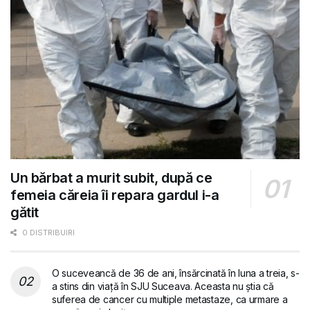
Un bărbat a murit subit, după ce
femeia căreia îi repara gardul i-a
gătit
0 DISTRIBUIRI
O suceveancă de 36 de ani, însărcinată în luna a treia, s-
a stins din viață în SJU Suceava. Aceasta nu știa că
suferea de cancer cu multiple metastaze, ca urmare a