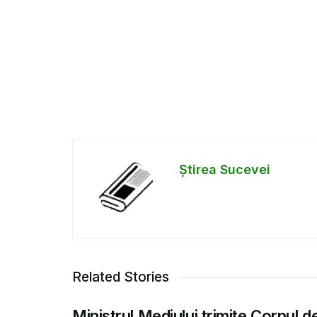
Știrea Sucevei
Related Stories
Ministrul Mediului trimite Corpul d