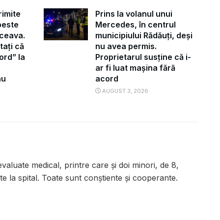
rimite
Prins la volanul unui
peste
Mercedes, în centrul
ceava.
municipiului Rădăuți, deși
tați că
nu avea permis.
ord” la
Proprietarul susține că i-
ar fi luat mașina fără
au
acord
AUGUST 3, 2026
aluate medical, printre care și doi minori, de 8,
ate la spital. Toate sunt conștiente și cooperante.