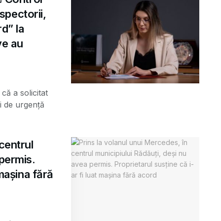
pectorii,
d” la
ve au
că a solicitat
i de urgență
centrul
 permis.
 mașina fără