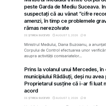
peste Garda de Mediu Suceava. Ins
suspectați că au vânat ”cifre recor
amenzi, în timp ce problemele gra
rămas nerezolvate
DE
ȘTIREA SUCEVEI
AUGUST 3, 2026
0
Ministrul Mediului, Diana Buzoianu, a anunțat 
Corpului de Control efectuarea unor verificăr
asupra activității comisariatelor...
Prins la volanul unui Mercedes, în 
municipiului Rădăuți, deși nu avea
Proprietarul susține că i-ar fi luat
acord
DE
ȘTIREA SUCEVEI
AUGUST 3, 2026
0