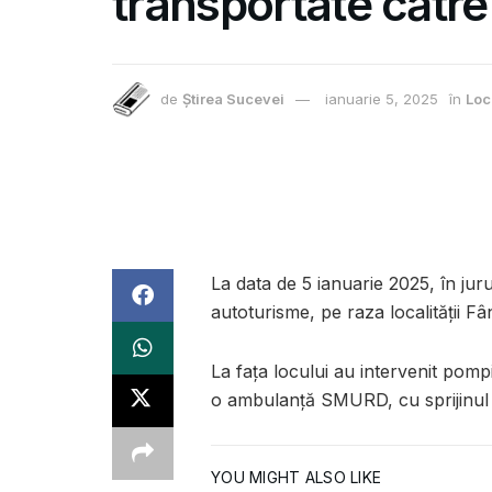
transportate către 
de
Știrea Sucevei
ianuarie 5, 2025
în
Loc
La data de 5 ianuarie 2025, în juru
autoturisme, pe raza localității 
La fața locului au intervenit pompi
o ambulanță SMURD, cu sprijinul 
YOU MIGHT ALSO LIKE