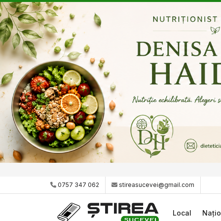
0757 347 062
stireasucevei@gmail.com
Local
Națio