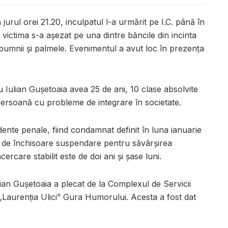
urul orei 21.20, inculpatul l-a urmărit pe I.C. până în
e victima s-a așezat pe una dintre băncile din incinta
u pumnii și palmele. Evenimentul a avut loc în prezența
ru Iulian Gușetoaia avea 25 de ani, 10 clase absolvite
o persoană cu probleme de integrare în societate.
nte penale, fiind condamnat definit în luna ianuarie
ni de închisoare suspendare pentru săvârșirea
cercare stabilit este de doi ani și șase luni.
ian Gușetoaia a plecat de la Complexul de Servicii
e „Laurenţia Ulici” Gura Humorului. Acesta a fost dat