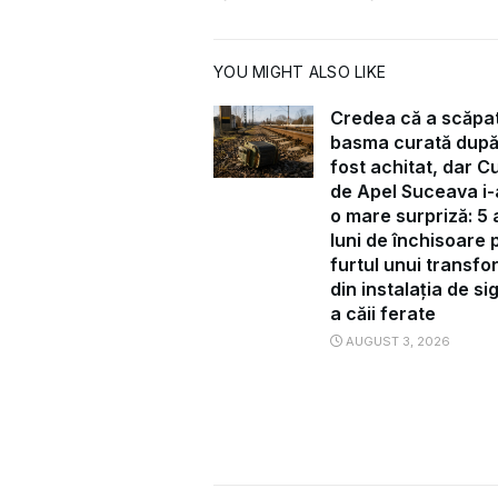
YOU MIGHT ALSO LIKE
Credea că a scăpa
basma curată după
fost achitat, dar C
de Apel Suceava i-
o mare surpriză: 5 a
luni de închisoare 
furtul unui transf
din instalația de s
a căii ferate
AUGUST 3, 2026