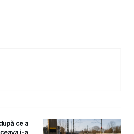
după ce a
uceava i-a