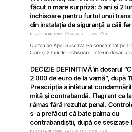
făcut o mare surpriză: 5 ani și 2 lu
închisoare pentru furtul unui tran
din instalația de siguranță a căii fe
DE
ȘTIREA SUCEVEI
AUGUST 3, 2026
0
Curtea de Apel Suceava l-a condamnat pe Ili
5 ani și 2 luni de închisoare, într-un dosar priv
DECIZIE DEFINITIVĂ în dosarul ”C
2.000 de euro de la vamă”, după 11
Prescripția a înlăturat condamnări
mită și contrabandă. Flagrant ca la
rămas fără rezultat penal. Control
s-a prefăcut că bate palma cu
contrabandiștii, după ce sesizas
DE
ȘTIREA SUCEVEI
AUGUST 2, 2026
0