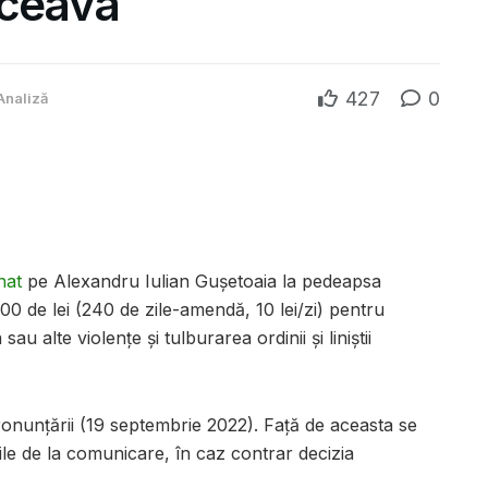
uceava
427
0
Analiză
nat
pe Alexandru Iulian Gușetoaia la pedeapsa
0 de lei (240 de zile-amendă, 10 lei/zi) pentru
sau alte violenţe și tulburarea ordinii și liniștii
pronunțării (19 septembrie 2022). Față de aceasta se
ile de la comunicare, în caz contrar decizia