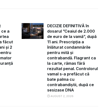
t
DECIZIE DEFINITIVĂ în
 ce a
dosarul ”Ceaiul de 2.000
urtea
de euro de la vamă”, după
a făcut
11 ani. Prescripția a
ni și 2
înlăturat condamnările
pentru
pentru mită și
ormator
contrabandă. Flagrant ca
iguranță
la carte, rămas fără
rezultat penal. Controlorul
vamal s-a prefăcut că
bate palma cu
contrabandiștii, după ce
sesizase DNA
AUGUST 2, 2026