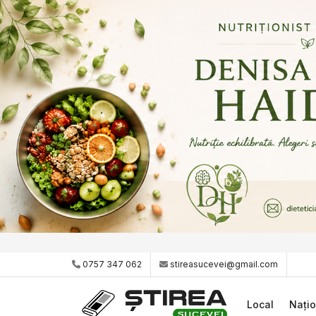
0757 347 062
stireasucevei@gmail.com
Local
Națio