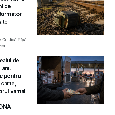
ni de
sformator
rate
e Costică Rîpă
ind...
eaiul de
 ani.
le pentru
 carte,
orul vamal
e DNA