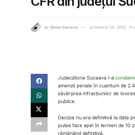
CFR din județul S
de
Știrea Sucevei
octombrie 29, 2022
în
Judecătoria Suceava l-a
condam
amenzii penale în cuantum de 2.40
săvârşirea infracţiunilor de lovirea 
publice.
Decizia nu era definitivă la data 
putea face apel în termen de 10 z
rămânând definitivă.