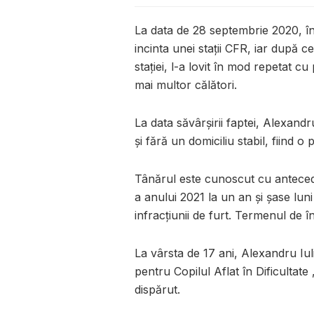
La data de 28 septembrie 2020, în j
incinta unei stații CFR, iar după c
stației, l-a lovit în mod repetat c
mai multor călători.
La data săvârșirii faptei, Alexand
și fără un domiciliu stabil, fiind 
Tânărul este cunoscut cu antecede
a anului 2021 la un an și șase lu
infracțiunii de furt. Termenul de în
La vârsta de 17 ani, Alexandru Iul
pentru Copilul Aflat în Dificultat
dispărut.